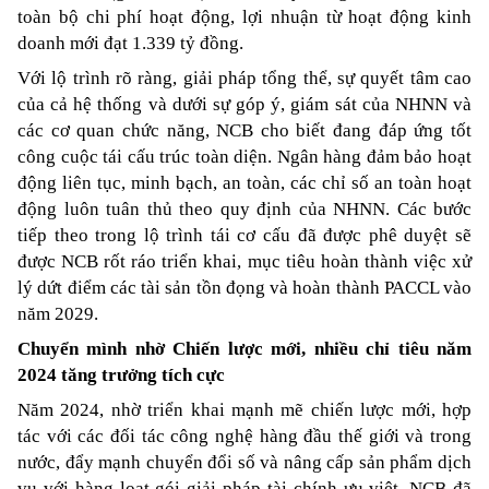
toàn bộ chi phí hoạt động, lợi nhuận từ hoạt động kinh 
doanh mới đạt 1.339 tỷ đồng.
Với lộ trình rõ ràng, giải pháp tổng thể, sự quyết tâm cao 
của cả hệ thống và dưới sự góp ý, giám sát của NHNN và 
các cơ quan chức năng, NCB cho biết đang đáp ứng tốt 
công cuộc tái cấu trúc toàn diện. Ngân hàng đảm bảo hoạt 
động liên tục, minh bạch, an toàn, các chỉ số an toàn hoạt 
động luôn tuân thủ theo quy định của NHNN. Các bước 
tiếp theo trong lộ trình tái cơ cấu đã được phê duyệt sẽ 
được NCB rốt ráo triển khai, mục tiêu hoàn thành việc xử 
lý dứt điểm các tài sản tồn đọng và hoàn thành PACCL vào 
năm 2029.
Chuyển mình nhờ Chiến lược mới, nhiều chỉ tiêu năm 
2024 tăng trưởng tích cực
Năm 2024, nhờ triển khai mạnh mẽ chiến lược mới, hợp 
tác với các đối tác công nghệ hàng đầu thế giới và trong 
nước, đẩy mạnh chuyển đổi số và nâng cấp sản phẩm dịch 
vụ với hàng loạt gói giải pháp tài chính ưu việt, NCB đã 