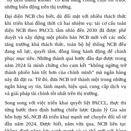
những biến động trên thị trường. 
Đại diện NCB cho biết, dù đối mặt với nhiều thách thức 
khi triển khai đồng thời cả hai nhiệm vụ: tái cơ cấu toàn 
diện NCB theo PACCL tầm nhìn đến 2030 đã được phê 
duyệt và xây dựng một phiên bản NCB mới với các mốc 
tăng trưởng khá thách thức, toàn bộ hệ thống NCB đều 
đang nỗ lực, quyết tâm, đồng lòng hành động để chinh 
phục mục tiêu. Những thành quả bước đầu đạt được trong 
năm 2024 là minh chứng cho cam kết “không ngừng trở 
thành phiên bản tốt hơn của chính mình” mà ngân hàng 
này đã đặt ra. Từ đó, đưa NCB trở thành một trong những 
ngân hàng uy tín, lành mạnh, hiệu quả, cung cấp dịch vụ 
và giải pháp tài chính tốt nhất trên thị trường.
Song song với việc triển khai quyết liệt PACCL, thực thi 
từng bước theo định hướng chiến lược Quản lý Gia sản 
hỗn hợp Số, NCB đã triển khai mạnh mẽ chuyển đổi số từ 
đầu năm 2024. Được biết, năm vừa qua, NCB liên tục 
khẳng định năng lực cạnh tranh và vị thế mới với hàng 