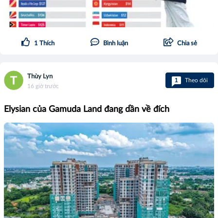
1
Thích
Bình luận
Chia sẻ
Thùy Lyn
1
Theo dõi
16 giờ trước
Elysian của Gamuda Land đang dần về đích