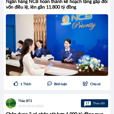
Ngân hàng NCB hoàn thành kế hoạch tăng gấp đôi
vốn điều lệ, lên gần 11.800 tỷ đồng
1
Thích
Bình luận
Chia sẻ
Thảo BT3
17
Theo dõi
10:54 23/11/2024