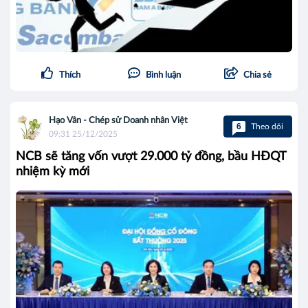
Thích
Bình luận
Chia sẻ
Hạo Vân - Chép sử Doanh nhân Việt
6
Theo dõi
09:31 25/12/2025
NCB sẽ tăng vốn vượt 29.000 tỷ đồng, bầu HĐQT
nhiệm kỳ mới