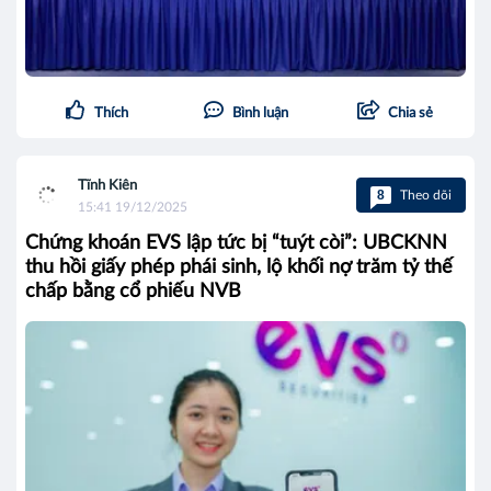
Thích
Bình luận
Chia sẻ
Tĩnh Kiên
8
Theo dõi
15:41 19/12/2025
Chứng khoán EVS lập tức bị “tuýt còi”: UBCKNN
thu hồi giấy phép phái sinh, lộ khối nợ trăm tỷ thế
chấp bằng cổ phiếu NVB