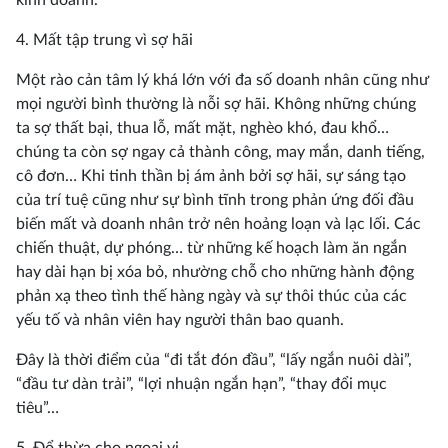
kinh doanh.
4. Mất tập trung vì sợ hãi
Một rào cản tâm lý khá lớn với đa số doanh nhân cũng như
mọi người bình thường là nỗi sợ hãi. Không những chúng
ta sợ thất bại, thua lỗ, mất mặt, nghèo khó, đau khổ…
chúng ta còn sợ ngay cả thành công, may mắn, danh tiếng,
cô đơn… Khi tinh thần bị ám ảnh bởi sợ hãi, sự sáng tạo
của trí tuệ cũng như sự bình tĩnh trong phản ứng đối đầu
biến mất và doanh nhân trở nên hoảng loạn và lạc lối. Các
chiến thuật, dự phóng… từ những kế hoạch làm ăn ngắn
hay dài hạn bị xóa bỏ, nhường chỗ cho những hành động
phản xạ theo tình thế hàng ngày và sự thôi thúc của các
yếu tố và nhân viên hay người thân bao quanh.
Đây là thời điểm của “đi tắt đón đầu”, “lấy ngắn nuôi dài”,
“đầu tư dàn trải”, “lợi nhuận ngắn hạn”, “thay đổi mục
tiêu”…