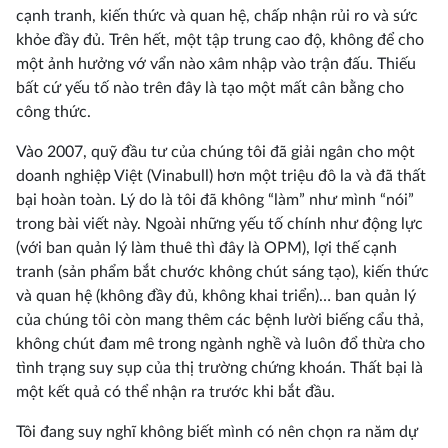
cạnh tranh, kiến thức và quan hệ, chấp nhận rủi ro và sức
khỏe đầy đủ. Trên hết, một tập trung cao độ, không để cho
một ảnh hưởng vớ vẩn nào xâm nhập vào trận đấu. Thiếu
bất cứ yếu tố nào trên đây là tạo một mất cân bằng cho
công thức.
Vào 2007, quỹ đầu tư của chúng tôi đã giải ngân cho một
doanh nghiệp Việt (Vinabull) hơn một triệu đô la và đã thất
bại hoàn toàn. Lý do là tôi đã không “làm” như mình “nói”
trong bài viết này. Ngoài những yếu tố chính như động lực
(với ban quản lý làm thuê thì đây là OPM), lợi thế cạnh
tranh (sản phẩm bắt chước không chút sáng tạo), kiến thức
và quan hệ (không đầy đủ, không khai triển)… ban quản lý
của chúng tôi còn mang thêm các bệnh lười biếng cẩu thả,
không chút đam mê trong ngành nghề và luôn đổ thừa cho
tình trạng suy sụp của thị trường chứng khoán. Thất bại là
một kết quả có thể nhận ra trước khi bắt đầu.
Tôi đang suy nghĩ không biết mình có nên chọn ra năm dự