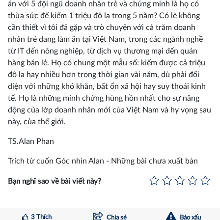
án với 5 đội ngũ doanh nhân trẻ và chứng minh là họ có
thừa sức để kiếm 1 triệu đô la trong 5 năm? Có lẽ không
cần thiết vì tôi đã gặp và trò chuyện với cả trăm doanh
nhân trẻ đang làm ăn tại Việt Nam, trong các ngành nghề
từ IT đến nông nghiệp, từ dịch vụ thương mại đến quán
hàng bán lẻ. Họ có chung một mẫu số: kiếm được cả triệu
đô la hay nhiều hơn trong thời gian vài năm, dù phải đối
diện với những khó khăn, bất ổn xã hội hay suy thoái kinh
tế. Họ là những minh chứng hùng hồn nhất cho sự năng
động của lớp doanh nhân mới của Việt Nam và hy vọng sau
này, của thế giới.
TS.Alan Phan
Trích từ cuốn Góc nhìn Alan - Những bài chưa xuất bản
Bạn nghĩ sao về bài viết này?
3
Thích
Chia sẻ
Báo xấu