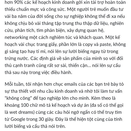
hơn 90% các kế hoạch kinh doanh gởi xin tài trợ hoàn toàn
thiếu chuẩn mực và công sức. Một người trẻ muốn đầu tư
vài ba năm của đời sống cho sự nghiệp không thể đi xa nếu
không chịu bỏ vài tháng tập trung thu thập dữ liệu, nghiên
cứu, phân tích, tìm phản biện, xây dựng quan hệ,
networking một cách nghiêm túc và khách quan. Một kế
hoạch vài chục trang giấy, phần lớn là copy và paste, không
gì sáng tạo hay tỉ mỉ, nói lên sự lười biếng ngay từ trong
trứng nước. Các định giá về sản phẩm của mình so với đối
thủ cạnh tranh cũng rất sơ sài, thiển cận… nói lên sự cẩu
thả sau này trong việc điều hành.
Mỗi tuần, tôi nhận hơn chục emails của các bạn trẻ bày tỏ
sự tha thiết với nhu cầu kinh doanh và nhờ tôi làm tư vấn
“không công” để tạo nghiệp lớn cho mình. Kèm theo là
khoảng 100 chữ mô tả kế hoạch và dự án (đa số có thể gọi
là wet dreams) cùng các câu hỏi ngớ ngẩn có thể truy tìm
từ Google trong 30 giây. Đây là thể hiện tột cùng của tính
lười biếng và cẩu thả nói trên.