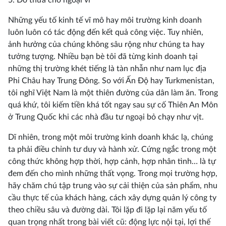
5. Đổ thừa cho ngoại vi
Những yếu tố kinh tế vĩ mô hay môi trường kinh doanh
luôn luôn có tác động đến kết quả công việc. Tuy nhiên,
ảnh hưởng của chúng không sâu rộng như chúng ta hay
tưởng tượng. Nhiều bạn bè tôi đã từng kinh doanh tại
những thị trường khét tiếng là tàn nhẫn như nam lục địa
Phi Châu hay Trung Đông. So với Ấn Độ hay Turkmenistan,
tôi nghĩ Việt Nam là một thiên đường của dân làm ăn. Trong
quá khứ, tôi kiếm tiền khá tốt ngay sau sự cố Thiên An Môn
ở Trung Quốc khi các nhà đầu tư ngoại bỏ chạy như vịt.
Dĩ nhiên, trong một môi trường kinh doanh khác lạ, chúng
ta phải điều chỉnh tư duy và hành xử. Cứng ngắc trong một
công thức không hợp thời, hợp cảnh, hợp nhân tình… là tự
đem đến cho mình những thất vọng. Trong mọi trường hợp,
hãy chăm chú tập trung vào sự cải thiện của sản phẩm, nhu
cầu thực tế của khách hàng, cách xây dựng quản lý công ty
theo chiều sâu và đường dài. Tôi lặp đi lặp lại năm yếu tố
quan trọng nhất trong bài viết cũ: động lực nội tại, lợi thế