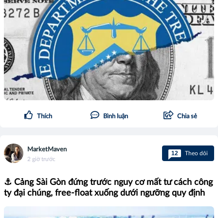
Thích
Bình luận
Chia sẻ
MarketMaven
12
Theo dõi
2 giờ trước
⚓ Cảng Sài Gòn đứng trước nguy cơ mất tư cách công
ty đại chúng, free-float xuống dưới ngưỡng quy định