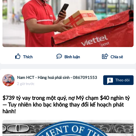
Thích
Bình luận
Chia sẻ
Nam HCT - Hàng hoá phái sinh - 0867091553
6
Theo dõi
2 giờ trước
$739 tỷ vay trong một quý, nợ Mỹ chạm $40 nghìn tỷ
— Tuy nhiên kho bạc không thay đổi kế hoạch phát
hành!