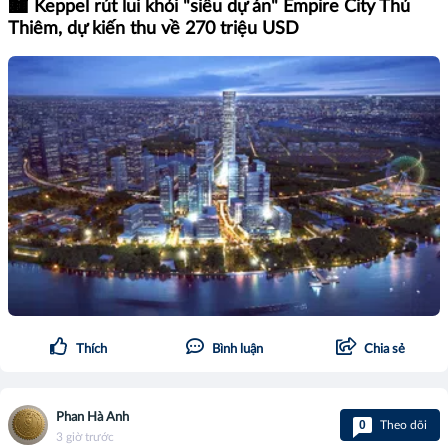
🏙️ Keppel rút lui khỏi "siêu dự án" Empire City Thủ
Thiêm, dự kiến thu về 270 triệu USD
Thích
Bình luận
Chia sẻ
Phan Hà Anh
0
Theo dõi
3 giờ trước