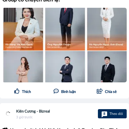
Group có chuyển biến lạ?
Thích
Bình luận
Chia sẻ
Kiên Cương - Bizreal
8
Theo dõi
3 giờ trước