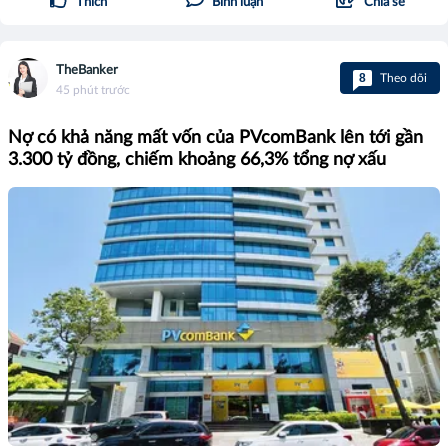
Thích
Bình luận
Chia sẻ
TheBanker
8
Theo dõi
45 phút trước
Nợ có khả năng mất vốn của PVcomBank lên tới gần
3.300 tỷ đồng, chiếm khoảng 66,3% tổng nợ xấu