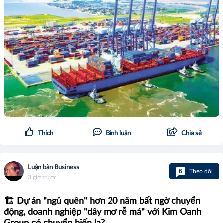
Thích
Bình luận
Chia sẻ
Luận bàn Business
6
Theo dõi
3 giờ trước
🏗️ Dự án "ngủ quên" hơn 20 năm bất ngờ chuyển
động, doanh nghiệp "dây mơ rễ má" với Kim Oanh