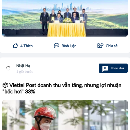
4
Thích
Bình luận
Chia sẻ
Nhật Hạ
8
Theo dõi
1 giờ trước
📦 Viettel Post doanh thu vẫn tăng, nhưng lợi nhuận
"bốc hơi" 33%