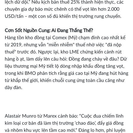
lệch dữ dội.” Nếu kịch bản thuế 25% thành hiện thực, các
chuyên gia dự báo mức chênh có thể vọt lên hơn 2.000
USD/tấn – một con số đủ khiến thị trường rung chuyển.
Cơn Sốt Nguồn Cung: Ai Đang Thắng Thế?
Hàng tồn kho đồng tại Comex (Mỹ) chạm đỉnh cao nhất kể
từ 2019, nhưng vẫn "miễn nhiễm" thuế nhờ việc "đã nộp
thuế" trước đó. Ngược lại, kho LME chứng kiến cảnh rút
hàng ồ ạt, làm dấy lên câu hỏi: Đồng đang chảy về đâu? Dữ
liệu thương mại Mỹ tiết lộ dòng nhập khẩu đồng tăng vọt,
trong khi BMO phân tích rằng giá cao tại Mỹ đang hút hàng
từ khắp thế giới, khiến chuỗi cung ứng toàn cầu căng như
dây đàn.
Alastair Munro từ Marex cảnh báo: “Cuộc đua chiếm lĩnh
kim loại cơ bản đã làm thị trường ‘chao đảo’, đẩy giá đồng
và nhôm khu vực lên tầm cao mới.” Đáng lo hơn, phí luyện