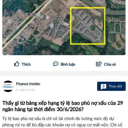
Thích
Bình luận
Chia sẻ
Finance Insider
3
Theo dõi
1 ngày trước
Thấy gì từ bảng xếp hạng tỷ lệ bao phủ nợ xấu của 29
ngân hàng tại thời điểm 30/6/2026?
Tỷ lệ bao phủ nợ xấu là chỉ số tài chính đo lường mức độ dự
phòng rủi ro để bù đắp các khoản nợ có nguy cơ mất vốn. Chỉ số