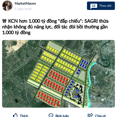
MarketMaven
12
Theo dõi
1 ngày trước
🚨 KCN hơn 1.000 tỷ đồng "đắp chiếu": SAGRI thừa
nhận không đủ năng lực, đối tác đòi bồi thường gần
1.000 tỷ đồng
Thích
Bình luận
Chia sẻ