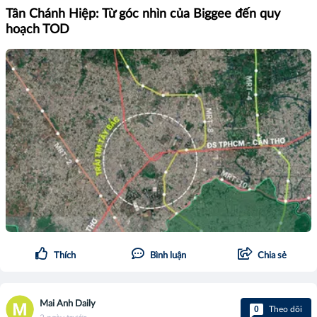
Tân Chánh Hiệp: Từ góc nhìn của Biggee đến quy
hoạch TOD
Thích
Bình luận
Chia sẻ
Mai Anh Daily
0
Theo dõi