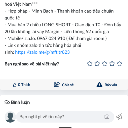
hoá Việt Nam***
- Hợp pháp - Minh Bạch - Thanh khoản cao tiêu chuẩn
quốc tế
- Mua bán 2 chiều LONG SHORT - Giao dịch T0 - Đòn bẩy
20 lần không lãi vay Margin - Liên thông 52 quốc gia
- Mobile/ z.a.lo: 0967 024 910 ( Để tham gia room )
- Link nhóm zalo tin tức hàng hóa phái
sinh:
https://zalo.me/g/mftltr823
Bạn nghĩ sao về bài viết này?
0
Thích
Chia sẻ
Báo xấu
Bình luận