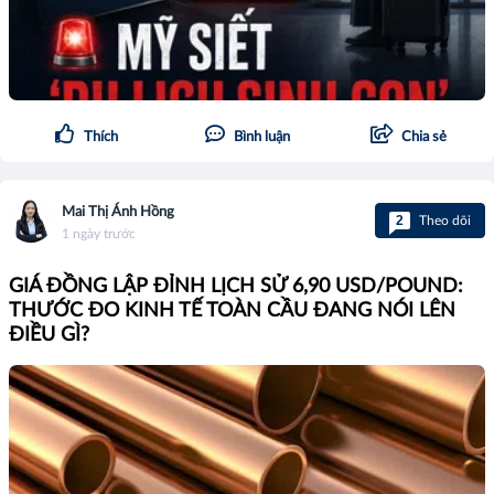
Thích
Bình luận
Chia sẻ
Mai Thị Ánh Hồng
2
Theo dõi
1 ngày trước
GIÁ ĐỒNG LẬP ĐỈNH LỊCH SỬ 6,90 USD/POUND:
THƯỚC ĐO KINH TẾ TOÀN CẦU ĐANG NÓI LÊN
ĐIỀU GÌ?