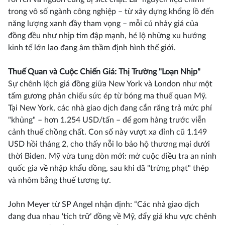
trong vô số ngành công nghiệp – từ xây dựng khổng lồ đến
năng lượng xanh đầy tham vọng – mỗi cú nhảy giá của
đồng đều như nhịp tim đập mạnh, hé lộ những xu hướng
kinh tế lớn lao đang âm thầm định hình thế giới.
Thuế Quan và Cuộc Chiến Giá: Thị Trường "Loạn Nhịp"
Sự chênh lệch giá đồng giữa New York và London như một
tấm gương phản chiếu sức ép từ bóng ma thuế quan Mỹ.
Tại New York, các nhà giao dịch đang cắn răng trả mức phí
"khủng" – hơn 1.254 USD/tấn – để gom hàng trước viễn
cảnh thuế chồng chất. Con số này vượt xa đỉnh cũ 1.149
USD hồi tháng 2, cho thấy nỗi lo bảo hộ thương mại dưới
thời Biden. Mỹ vừa tung đòn mới: mở cuộc điều tra an ninh
quốc gia về nhập khẩu đồng, sau khi đã "trừng phạt" thép
và nhôm bằng thuế tương tự.
John Meyer từ SP Angel nhận định: “Các nhà giao dịch
đang đua nhau ‘tích trữ’ đồng về Mỹ, đẩy giá khu vực chênh