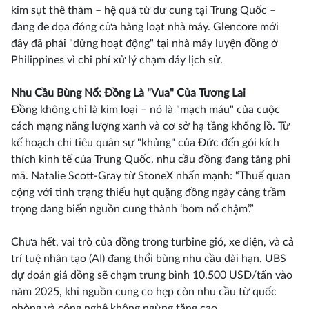
kim sụt thê thảm – hệ quả từ dư cung tại Trung Quốc –
đang đe dọa đóng cửa hàng loạt nhà máy. Glencore mới
đây đã phải "dừng hoạt động" tại nhà máy luyện đồng ở
Philippines vì chi phí xử lý chạm đáy lịch sử.
Nhu Cầu Bùng Nổ: Đồng Là "Vua" Của Tương Lai
Đồng không chỉ là kim loại – nó là "mạch máu" của cuộc
cách mạng năng lượng xanh và cơ sở hạ tầng khổng lồ. Từ
kế hoạch chi tiêu quân sự "khủng" của Đức đến gói kích
thích kinh tế của Trung Quốc, nhu cầu đồng đang tăng phi
mã. Natalie Scott-Gray từ StoneX nhấn mạnh: “Thuế quan
cộng với tình trạng thiếu hụt quặng đồng ngày càng trầm
trọng đang biến nguồn cung thành ‘bom nổ chậm’.”
Chưa hết, vai trò của đồng trong turbine gió, xe điện, và cả
trí tuệ nhân tạo (AI) đang thổi bùng nhu cầu dài hạn. UBS
dự đoán giá đồng sẽ chạm trung bình 10.500 USD/tấn vào
năm 2025, khi nguồn cung co hẹp còn nhu cầu từ quốc
phòng và công nghệ không ngừng tăng cao.