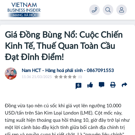
Giá Đồng Bùng Nổ: Cuộc Chiến
Kinh Tế, Thuế Quan Toàn Cầu
Đạt Đỉnh Điểm!
Nam HCT - Hàng hoá phái sinh - 0867091553
11:36 21/03/2025
(0)
6
Đồng vừa tạo nên cú sốc khi giá vọt lên ngưỡng 10.000
USD/tấn trên Sàn Kim Loại London (LME). Cột mốc này,
từng xuất hiện thoáng qua hồi tháng 10, giờ đây trở lại như
một lời cảnh báo đầy kịch tính giữa bối cảnh địa chính trị
rối ren và nguồn cung bị siết chặt. Là "nguyên liệu chính"