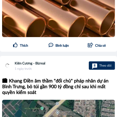
Thích
Bình luận
Chia sẻ
Kiên Cương - Bizreal
8
Theo dõi
1 ngày trước
🏙️ Khang Điền âm thầm "đổi chủ" pháp nhân dự án
Bình Trưng, bỏ túi gần 900 tỷ đồng chỉ sau khi mất
quyền kiểm soát