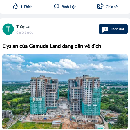
1
Thích
Bình luận
Chia sẻ
Thùy Lyn
1
Theo dõi
6 giờ trước
Elysian của Gamuda Land đang dần về đích