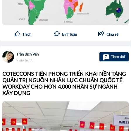
Thích
Bình luận
Chia sẻ
Trần Bích Vân
7
Theo dõi
9 giờ trước
COTECCONS TIÊN PHONG TRIỂN KHAI NỀN TẢNG
QUẢN TRỊ NGUỒN NHÂN LỰC CHUẨN QUỐC TẾ
WORKDAY CHO HƠN 4.000 NHÂN SỰ NGÀNH
XÂY DỰNG