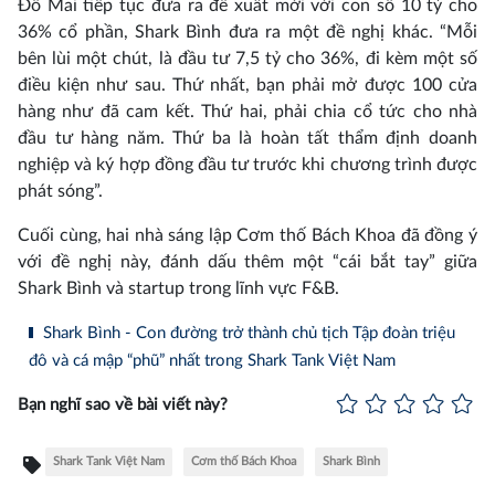
Đỗ Mai tiếp tục đưa ra đề xuất mới với con số 10 tỷ cho
36% cổ phần, Shark Bình đưa ra một đề nghị khác. “Mỗi
bên lùi một chút, là đầu tư 7,5 tỷ cho 36%, đi kèm một số
điều kiện như sau. Thứ nhất, bạn phải mở được 100 cửa
hàng như đã cam kết. Thứ hai, phải chia cổ tức cho nhà
đầu tư hàng năm. Thứ ba là hoàn tất thẩm định doanh
nghiệp và ký hợp đồng đầu tư trước khi chương trình được
phát sóng”.
Cuối cùng, hai nhà sáng lập Cơm thố Bách Khoa đã đồng ý
với đề nghị này, đánh dấu thêm một “cái bắt tay” giữa
Shark Bình và startup trong lĩnh vực F&B.
Shark Bình - Con đường trở thành chủ tịch Tập đoàn triệu
đô và cá mập “phũ” nhất trong Shark Tank Việt Nam
Bạn nghĩ sao về bài viết này?
Shark Tank Việt Nam
Cơm thố Bách Khoa
Shark Bình