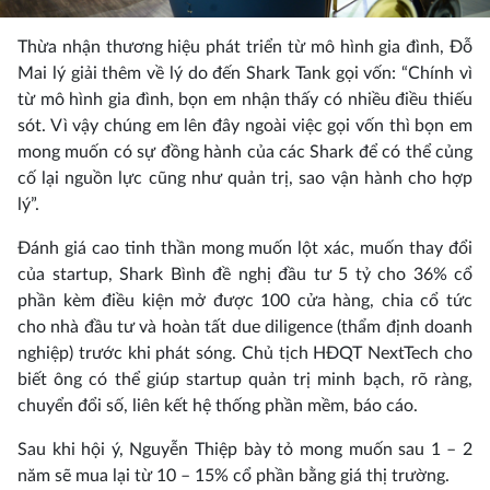
Thừa nhận thương hiệu phát triển từ mô hình gia đình, Đỗ
Mai lý giải thêm về lý do đến Shark Tank gọi vốn: “Chính vì
từ mô hình gia đình, bọn em nhận thấy có nhiều điều thiếu
sót. Vì vậy chúng em lên đây ngoài việc gọi vốn thì bọn em
mong muốn có sự đồng hành của các Shark để có thể củng
cố lại nguồn lực cũng như quản trị, sao vận hành cho hợp
lý”.
Đánh giá cao tinh thần mong muốn lột xác, muốn thay đổi
của startup, Shark Bình đề nghị đầu tư 5 tỷ cho 36% cổ
phần kèm điều kiện mở được 100 cửa hàng, chia cổ tức
cho nhà đầu tư và hoàn tất due diligence (thẩm định doanh
nghiệp) trước khi phát sóng. Chủ tịch HĐQT NextTech cho
biết ông có thể giúp startup quản trị minh bạch, rõ ràng,
chuyển đổi số, liên kết hệ thống phần mềm, báo cáo.
Sau khi hội ý, Nguyễn Thiệp bày tỏ mong muốn sau 1 – 2
năm sẽ mua lại từ 10 – 15% cổ phần bằng giá thị trường.