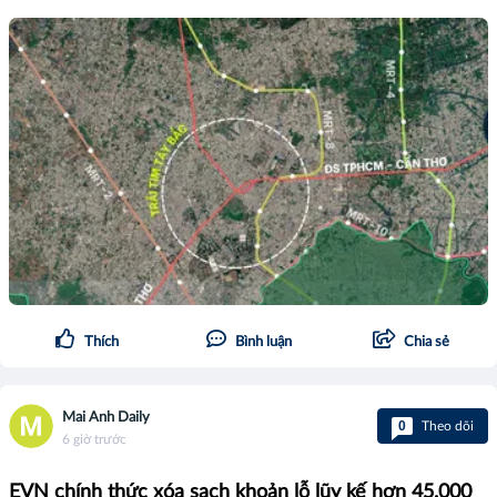
Thích
Bình luận
Chia sẻ
Mai Anh Daily
0
Theo dõi
6 giờ trước
EVN chính thức xóa sạch khoản lỗ lũy kế hơn 45.000