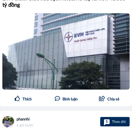
tỷ đồng
Thích
Bình luận
Chia sẻ
phannhi
5
Theo dõi
6 giờ trước