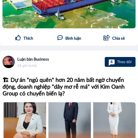
Thích
Bình luận
Chia sẻ
Luận bàn Business
6
Theo dõi
18 giờ trước
🏗️ Dự án "ngủ quên" hơn 20 năm bất ngờ chuyển
động, doanh nghiệp "dây mơ rễ má" với Kim Oanh
Group có chuyển biến lạ?