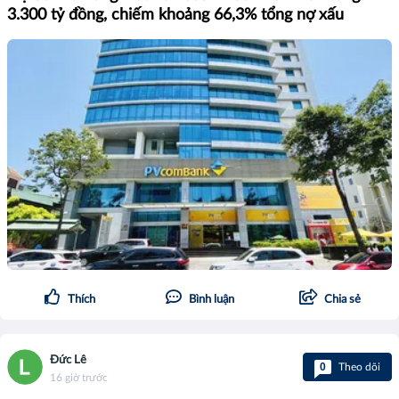
3.300 tỷ đồng, chiếm khoảng 66,3% tổng nợ xấu
Thích
Bình luận
Chia sẻ
Đức Lê
0
Theo dõi
16 giờ trước