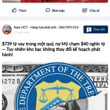
Thích
Bình luận
Chia sẻ
Nam HCT - Hàng hoá phái sinh - 0867091553
6
Theo dõi
17 giờ trước
$739 tỷ vay trong một quý, nợ Mỹ chạm $40 nghìn tỷ
— Tuy nhiên kho bạc không thay đổi kế hoạch phát
hành!