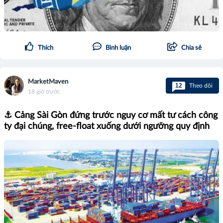
Thích
Bình luận
Chia sẻ
MarketMaven
12
Theo dõi
18 giờ trước
⚓ Cảng Sài Gòn đứng trước nguy cơ mất tư cách công
ty đại chúng, free-float xuống dưới ngưỡng quy định