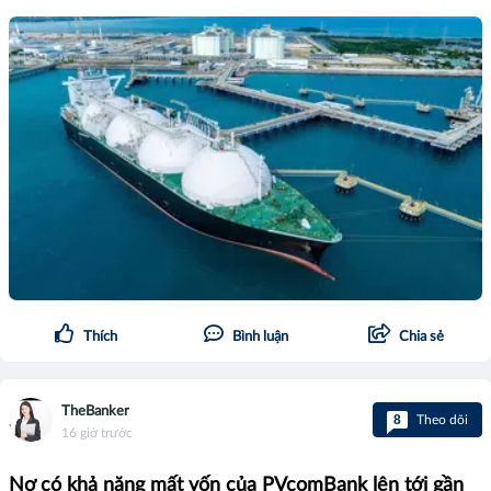
Thích
Bình luận
Chia sẻ
TheBanker
8
Theo dõi
16 giờ trước
Nợ có khả năng mất vốn của PVcomBank lên tới gần