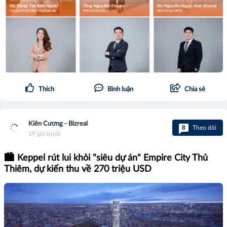
Thích
Bình luận
Chia sẻ
Kiên Cương - Bizreal
8
Theo dõi
19 giờ trước
🏙️ Keppel rút lui khỏi "siêu dự án" Empire City Thủ
Thiêm, dự kiến thu về 270 triệu USD