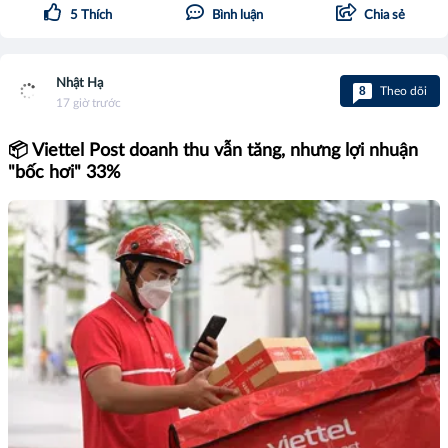
5
Thích
Bình luận
Chia sẻ
Nhật Hạ
8
Theo dõi
17 giờ trước
📦 Viettel Post doanh thu vẫn tăng, nhưng lợi nhuận
"bốc hơi" 33%