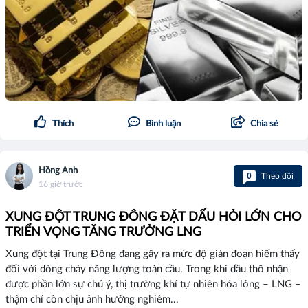
Thích
Bình luận
Chia sẻ
Hồng Anh
0
Theo dõi
16 giờ trước
XUNG ĐỘT TRUNG ĐÔNG ĐẶT DẤU HỎI LỚN CHO
TRIỂN VỌNG TĂNG TRƯỞNG LNG
Xung đột tại Trung Đông đang gây ra mức độ gián đoạn hiếm thấy
đối với dòng chảy năng lượng toàn cầu. Trong khi dầu thô nhận
được phần lớn sự chú ý, thị trường khí tự nhiên hóa lỏng – LNG –
thậm chí còn chịu ảnh hưởng nghiêm...