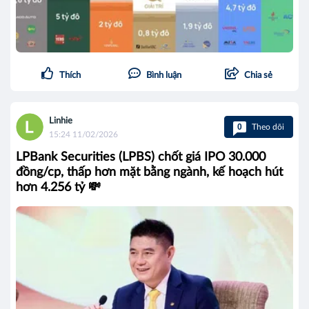
Thích
Bình luận
Chia sẻ
Linhie
0
Theo dõi
15:24 11/02/2026
LPBank Securities (LPBS) chốt giá IPO 30.000
đồng/cp, thấp hơn mặt bằng ngành, kế hoạch hút
hơn 4.256 tỷ 💸