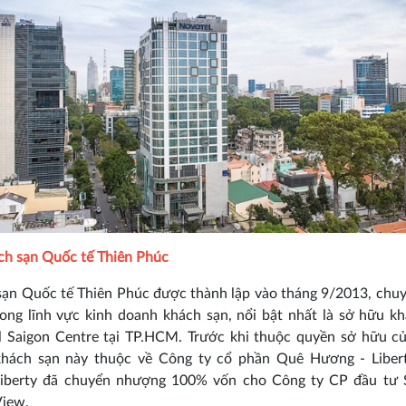
ch sạn Quốc tế Thiên Phúc
ạn Quốc tế Thiên Phúc được thành lập vào tháng 9/2013, chu
ong lĩnh vực kinh doanh khách sạn, nổi bật nhất là sở hữu k
l Saigon Centre tại TP.HCM. Trước khi thuộc quyền sở hữu củ
khách sạn này thuộc về Công ty cổ phần Quê Hương - Liber
Liberty đã chuyển nhượng 100% vốn cho Công ty CP đầu tư 
View.