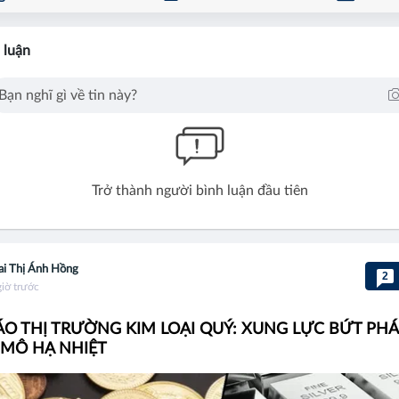
 luận
Trở thành người bình luận đầu tiên
i Thị Ánh Hồng
2
giờ trước
O THỊ TRƯỜNG KIM LOẠI QUÝ: XUNG LỰC BỨT PHÁ
 MÔ HẠ NHIỆT