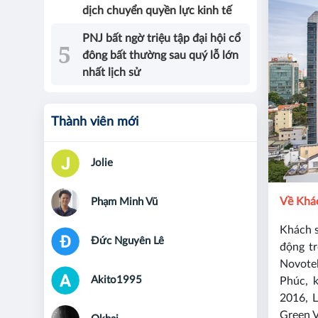
dịch chuyển quyền lực kinh tế
PNJ bất ngờ triệu tập đại hội cổ
đông bất thường sau quý lỗ lớn
nhất lịch sử
Thành viên mới
Jolie
Về Khá
Phạm Minh Vũ
Khách s
Đức Nguyên Lê
động tr
Novote
Akito1995
Phúc, 
2016, 
Green 