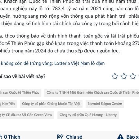
ế, Khách sạn Quốc tế Thiên Phúc đã trải qua nhiều năm thua 
oanh nghiệp này lỗ tới 783,4 tỷ và năm 2021 cũng báo cáo lỗ
huyển hướng sang mở rộng vốn thông qua phát hành trái phiế
i thiện đáng kể tình hình tài chính của công ty trong bối cảnh hiện
a, theo thông báo về tình hình thanh toán gốc và lãi trái phiế
c tế Thiên Phúc gặp khó khăn trong việc thanh toán khoảng 270
i phiếu trong năm 2024 do chưa thu xếp được nguồn lực.
không còn đẻ trứng vàng: Lotteria Việt Nam lỗ đậm
ĩ sao về bài viết này?
h sạn Quốc tế Thiên Phúc
Công ty TNHH Một thành viên Khách sạn Quốc tế Thiên Phú
g Kim Yến
Công ty cổ phần Chứng khoán Tân Việt
Novotel Saigon Centre
 ty CP đầu tư Sài Gòn Green View
Công ty cổ phần Quê Hương - Liberty
0
Thích
Chia sẻ
Báo x