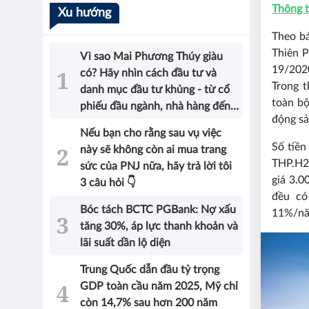
Thông t
Xu hướng
Theo b
Thiên P
Vì sao Mai Phương Thúy giàu
19/202
có? Hãy nhìn cách đầu tư và
Trong 
danh mục đầu tư khủng - từ cổ
toàn bộ
phiếu đầu ngành, nhà hàng đến
động sả
bất động sản của Hoa hậu sẽ có
Nếu bạn cho rằng sau vụ việc
được câu trả lời!
Số tiền
này sẽ không còn ai mua trang
THP.H2
sức của PNJ nữa, hãy trả lời tôi
giá 3.0
3 câu hỏi 👇
đều có
Bóc tách BCTC PGBank: Nợ xấu
11%/nă
tăng 30%, áp lực thanh khoản và
lãi suất dần lộ diện
Trung Quốc dẫn đầu tỷ trọng
GDP toàn cầu năm 2025, Mỹ chỉ
còn 14,7% sau hơn 200 năm