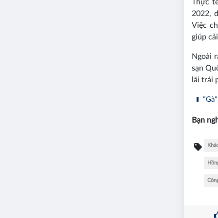
Thực t
2022, d
Việc c
giúp cả
Ngoài r
sạn Quố
lãi trá
"Gà" 
Bạn ngh
Khác
Hồn
Công