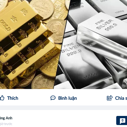
Thích
Bình luận
Chia 
ồng Anh
0
giờ trước