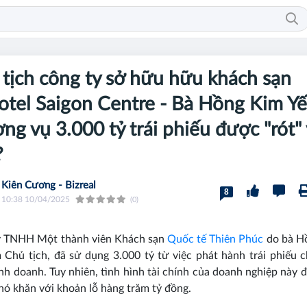
tịch công ty sở hữu hữu khách sạn
tel Saigon Centre - Bà Hồng Kim Yế
ng vụ 3.000 tỷ trái phiếu được "rót"
?
Kiên Cương - Bizreal
8
10:38 10/04/2025
(0)
y TNHH Một thành viên Khách sạn
Quốc tế Thiên Phúc
do bà H
 Chủ tịch, đã sử dụng 3.000 tỷ từ việc phát hành trái phiếu 
nh doanh. Tuy nhiên, tình hình tài chính của doanh nghiệp này 
hó khăn với khoản lỗ hàng trăm tỷ đồng.