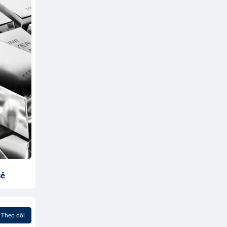
sẻ
Theo dõi