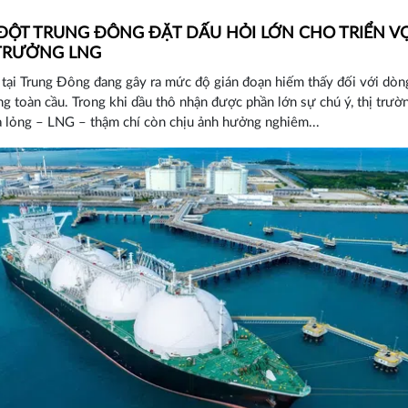
ĐỘT TRUNG ĐÔNG ĐẶT DẤU HỎI LỚN CHO TRIỂN V
TRƯỞNG LNG
tại Trung Đông đang gây ra mức độ gián đoạn hiếm thấy đối với dòn
g toàn cầu. Trong khi dầu thô nhận được phần lớn sự chú ý, thị trườ
 lỏng – LNG – thậm chí còn chịu ảnh hưởng nghiêm...