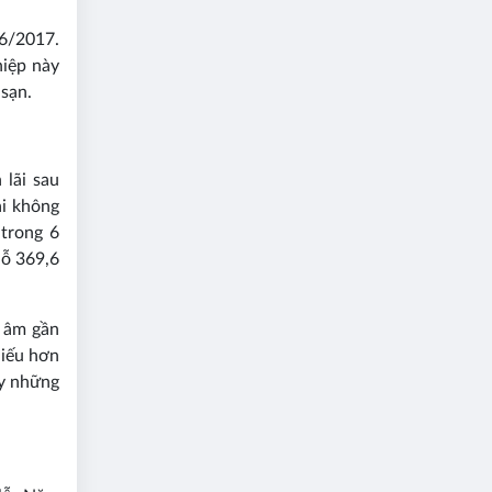
6/2017.
hiệp này
 sạn.
lãi sau
ại không
 trong 6
lỗ 369,6
n âm gần
hiếu hơn
ấy những