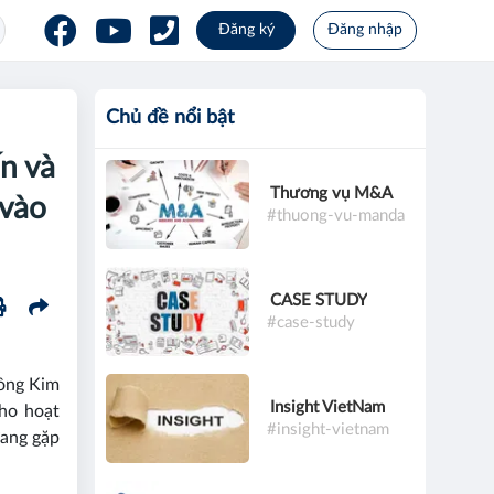
Đăng ký
Đăng nhập
Chủ đề nổi bật
n và
Thương vụ M&A
 vào
#thuong-vu-manda
CASE STUDY
#case-study
ồng Kim
Insight VietNam
cho hoạt
#insight-vietnam
đang gặp