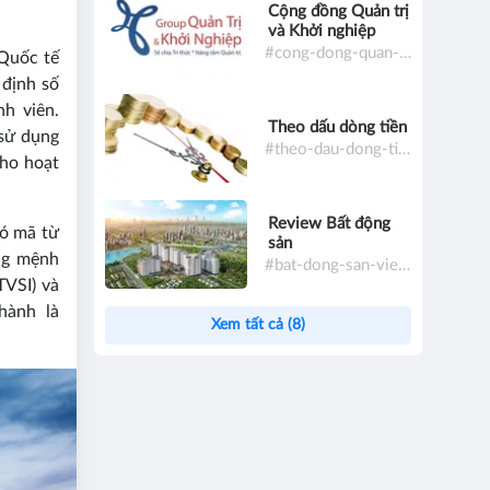
Cộng đồng Quản trị
và Khởi nghiệp
#cong-dong-quan-tri-va-khoi-nghiep
Quốc tế
 định số
h viên.
Theo dấu dòng tiền
sử dụng
#theo-dau-dong-tien
cho hoạt
Review Bất động
có mã từ
sản
ng mệnh
#bat-dong-san-viet-nam
TVSI) và
hành là
Xem tất cả (8)