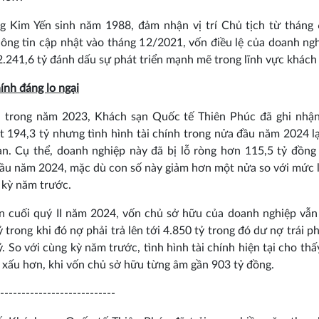
g Kim Yến sinh năm 1988, đảm nhận vị trí Chủ tịch từ tháng 
ông tin cập nhật vào tháng 12/2021, vốn điều lệ của doanh ng
 2.241,6 tỷ đánh dấu sự phát triển mạnh mẽ trong lĩnh vực khách
hính đáng lo ngại
 trong năm 2023, Khách sạn Quốc tế Thiên Phúc đã ghi nhận 
t 194,3 tỷ nhưng tình hình tài chính trong nửa đầu năm 2024 l
n. Cụ thể, doanh nghiệp này đã bị lỗ ròng hơn 115,5 tỷ đồng
ầu năm 2024, mặc dù con số này giảm hơn một nửa so với mức 
 kỳ năm trước.
n cuối quý II năm 2024, vốn chủ sở hữu của doanh nghiệp vẫ
ỷ trong khi đó nợ phải trả lên tới 4.850 tỷ trong đó dư nợ trái p
ỷ. So với cùng kỳ năm trước, tình hình tài chính hiện tại cho th
u xấu hơn, khi vốn chủ sở hữu từng âm gần 903 tỷ đồng.
---------------------------