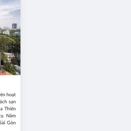
yên hoạt
hách sạn
a Thiên
ty. Năm
Sài Gòn