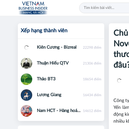
Xếp hạng thành viên
Chủ 
Novo
Kiên Cương - Bizreal
22298 điểm
thươ
Thuận Hiếu QTV
đâu
21306 điểm
Thảo BT3
18654 điểm
Lương Giang
16434 điểm
Công t
Yến làm
Nam HCT - Hàng hoá phái sinh - 0867091553
14612 điểm
động ki
nhiều k