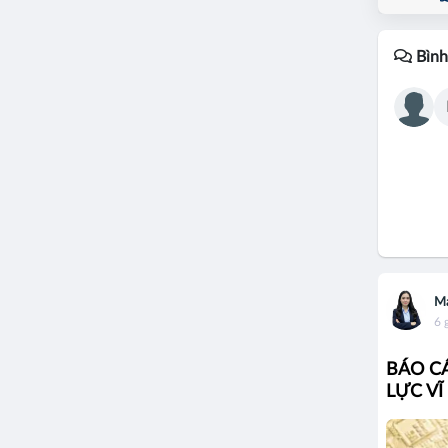
Bình
Ma
6 
BÁO CÁ
LỰC VĨ