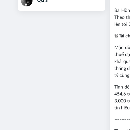
Qkhai
Bà Hồn
Theo th
lên tới
🚨
Tài c
Mặc dù
thuế đạ
khả qua
tháng đ
tỷ cùng
Tính đế
454,6 t
3.000 t
tín hiệ
---------