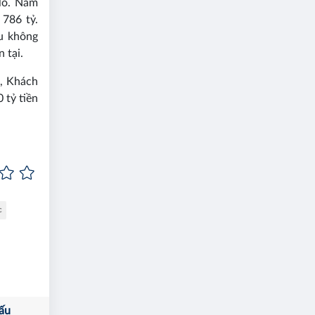
lỗ. Năm
 786 tỷ.
u không
 tại.
u, Khách
 tỷ tiền
c
ấu