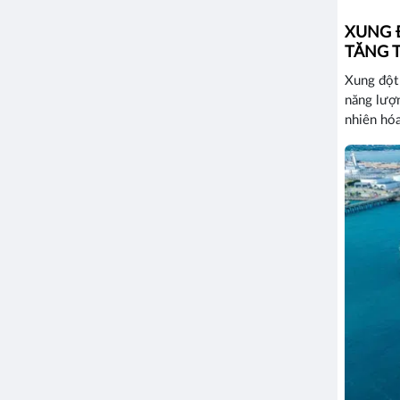
XUNG 
TĂNG 
Xung đột 
năng lượn
nhiên hóa