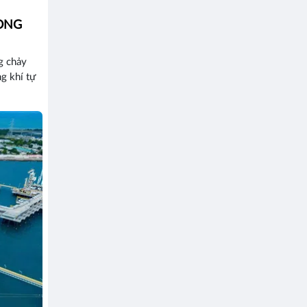
ỌNG
g chảy
ng khí tự