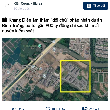
Kiên Cương - Bizreal
8
Theo dõi
10 giờ trước
🏙️ Khang Điền âm thầm "đổi chủ" pháp nhân dự án
Bình Trưng, bỏ túi gần 900 tỷ đồng chỉ sau khi mất
quyền kiểm soát
Thích
Bình luận
Chia sẻ