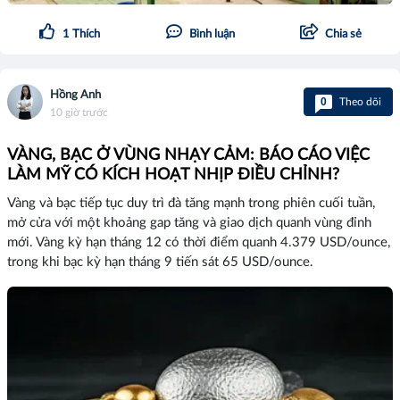
1
Thích
Bình luận
Chia sẻ
Hồng Anh
0
Theo dõi
10 giờ trước
VÀNG, BẠC Ở VÙNG NHẠY CẢM: BÁO CÁO VIỆC
LÀM MỸ CÓ KÍCH HOẠT NHỊP ĐIỀU CHỈNH?
Vàng và bạc tiếp tục duy trì đà tăng mạnh trong phiên cuối tuần,
mở cửa với một khoảng gap tăng và giao dịch quanh vùng đỉnh
mới. Vàng kỳ hạn tháng 12 có thời điểm quanh 4.379 USD/ounce,
trong khi bạc kỳ hạn tháng 9 tiến sát 65 USD/ounce.