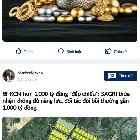
Thích
Bình luận
Chia sẻ
MarketMaven
12
Theo dõi
10 giờ trước
🚨 KCN hơn 1.000 tỷ đồng "đắp chiếu": SAGRI thừa
nhận không đủ năng lực, đối tác đòi bồi thường gần
1.000 tỷ đồng