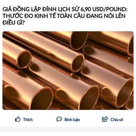
GIÁ ĐỒNG LẬP ĐỈNH LỊCH SỬ 6,90 USD/POUND:
THƯỚC ĐO KINH TẾ TOÀN CẦU ĐANG NÓI LÊN
ĐIỀU GÌ?
Thích
Bình luận
Chia sẻ