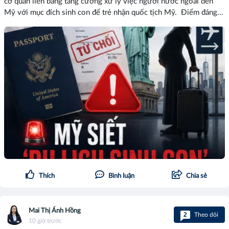
cơ quan liên bang tăng cường xử lý việc người nước ngoài đến
Mỹ với mục đích sinh con để trẻ nhận quốc tịch Mỹ. Điểm đáng...
Thích
Bình luận
Chia sẻ
Mai Thị Ánh Hồng
2
Theo dõi
10 giờ trước