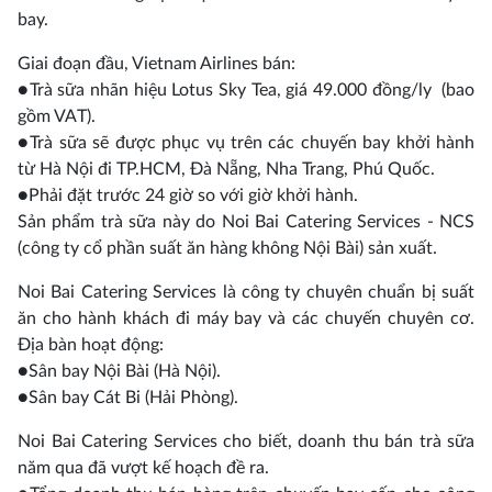
bay.
Giai đoạn đầu, Vietnam Airlines bán:
●Trà sữa nhãn hiệu Lotus Sky Tea, giá 49.000 đồng/ly (bao
gồm VAT).
●Trà sữa sẽ được phục vụ trên các chuyến bay khởi hành
từ Hà Nội đi TP.HCM, Đà Nẵng, Nha Trang, Phú Quốc.
●Phải đặt trước 24 giờ so với giờ khởi hành.
Sản phẩm trà sữa này do Noi Bai Catering Services - NCS
(công ty cổ phần suất ăn hàng không Nội Bài) sản xuất.
Noi Bai Catering Services là công ty chuyên chuẩn bị suất
ăn cho hành khách đi máy bay và các chuyến chuyên cơ.
Địa bàn hoạt động:
●Sân bay Nội Bài (Hà Nội).
●Sân bay Cát Bi (Hải Phòng).
Noi Bai Catering Services cho biết, doanh thu bán trà sữa
năm qua đã vượt kế hoạch đề ra.