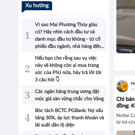
Xu hướng
Vì sao Mai Phương Thúy giàu
có? Hãy nhìn cách đầu tư và
danh mục đầu tư khủng - từ cổ
phiếu đầu ngành, nhà hàng đến
bất động sản của Hoa hậu sẽ có
Nếu bạn cho rằng sau vụ việc
được câu trả lời!
này sẽ không còn ai mua trang
sức của PNJ nữa, hãy trả lời tôi
3 câu hỏi 👇
Ho
10
Các ngân hàng trung ương đặt
mức giá sàn vững chắc cho Vàng
Chỉ bán
đồng: K
Bóc tách BCTC PGBank: Nợ xấu
Noibai Ca
tăng 30%, áp lực thanh khoản và
từ trà sữ
lãi suất dần lộ diện