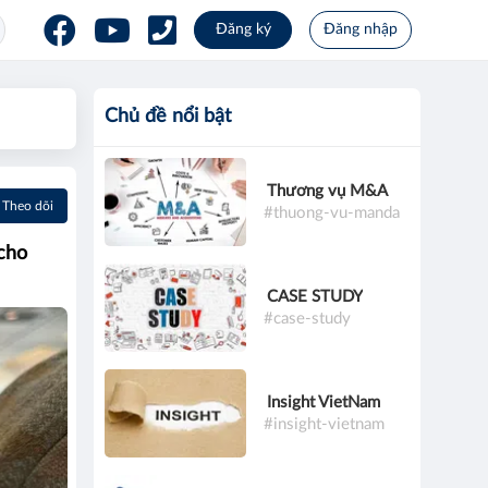
Đăng ký
Đăng nhập
Chủ đề nổi bật
Thương vụ M&A
Theo dõi
#thuong-vu-manda
 cho
CASE STUDY
#case-study
Insight VietNam
#insight-vietnam