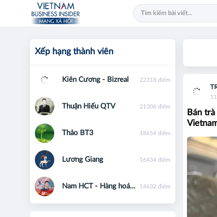
Xếp hạng thành viên
Kiên Cương - Bizreal
22318 điểm
T
11
Thuận Hiếu QTV
21306 điểm
Bán trà
Vietnam 
Thảo BT3
18654 điểm
Lương Giang
16434 điểm
Nam HCT - Hàng hoá phái sinh - 0867091553
14632 điểm