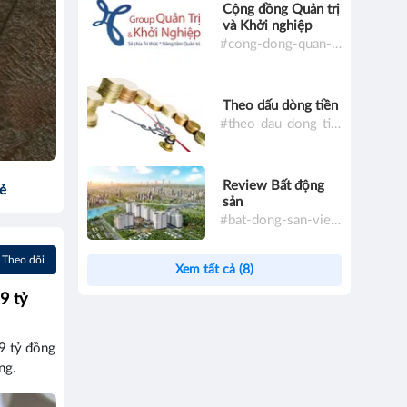
Cộng đồng Quản trị
và Khởi nghiệp
#cong-dong-quan-tri-va-khoi-nghiep
Theo dấu dòng tiền
#theo-dau-dong-tien
Review Bất động
sẻ
sản
#bat-dong-san-viet-nam
Theo dõi
Xem tất cả (8)
9 tỷ
,9 tỷ đồng
ng.