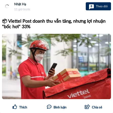
Nhật Hạ
8
Theo dõi
11 giờ trước
📦 Viettel Post doanh thu vẫn tăng, nhưng lợi nhuận
"bốc hơi" 33%
Thích
Bình luận
Chia sẻ