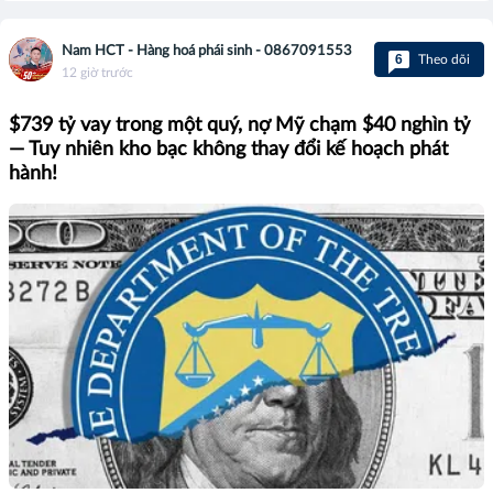
Nam HCT - Hàng hoá phái sinh - 0867091553
6
Theo dõi
12 giờ trước
$739 tỷ vay trong một quý, nợ Mỹ chạm $40 nghìn tỷ
— Tuy nhiên kho bạc không thay đổi kế hoạch phát
hành!