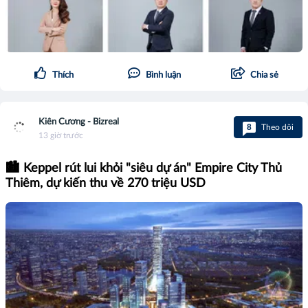
Thích
Bình luận
Chia sẻ
Kiên Cương - Bizreal
8
Theo dõi
13 giờ trước
🏙️ Keppel rút lui khỏi "siêu dự án" Empire City Thủ
Thiêm, dự kiến thu về 270 triệu USD