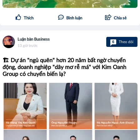
Thích
Bình luận
Chia sẻ
Luận bàn Business
6
Theo dõi
13 giờ trước
🏗️ Dự án "ngủ quên" hơn 20 năm bất ngờ chuyển
động, doanh nghiệp "dây mơ rễ má" với Kim Oanh
Group có chuyển biến lạ?