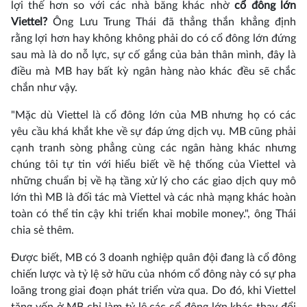
lợi thế hơn so với các nhà băng khác nhờ
cổ đông lớn
Viettel?
Ông Lưu Trung Thái đã thẳng thắn khẳng định
rằng lợi hơn hay không không phải do có cổ đông lớn đứng
sau mà là do nỗ lực, sự cố gắng của bản thân mình, đây là
điều mà MB hay bất kỳ ngân hàng nào khác đều sẽ chắc
chắn như vậy.
"Mặc dù Viettel là cổ đông lớn của MB nhưng họ có các
yêu cầu khá khắt khe về sự đáp ứng dịch vụ. MB cũng phải
cạnh tranh sòng phẳng cùng các ngân hàng khác nhưng
chúng tôi tự tin với hiểu biết về hệ thống của Viettel và
những chuẩn bị về hạ tầng xử lý cho các giao dịch quy mô
lớn thì MB là đối tác mà Viettel và các nhà mạng khác hoàn
toàn có thể tin cậy khi triển khai mobile money.", ông Thái
chia sẻ thêm.
Được biết, MB có 3 doanh nghiệp quân đội đang là cổ đông
chiến lược và tỷ lệ sở hữu của nhóm cổ đông này có sự pha
loãng trong giai đoạn phát triển vừa qua. Do đó, khi Viettel
tăng vốn ở MB chỉ làm tỷ lệ các cổ đông lớn khác thay đổi