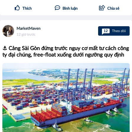
Thích
Bình luận
Chia sẻ
MarketMaven
12
Theo dõi
12 giờ trước
⚓ Cảng Sài Gòn đứng trước nguy cơ mất tư cách công
ty đại chúng, free-float xuống dưới ngưỡng quy định