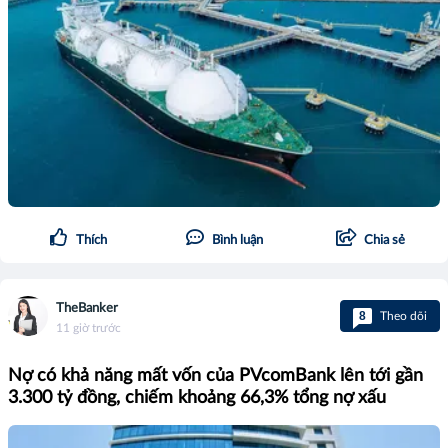
Thích
Bình luận
Chia sẻ
TheBanker
8
Theo dõi
11 giờ trước
Nợ có khả năng mất vốn của PVcomBank lên tới gần
3.300 tỷ đồng, chiếm khoảng 66,3% tổng nợ xấu