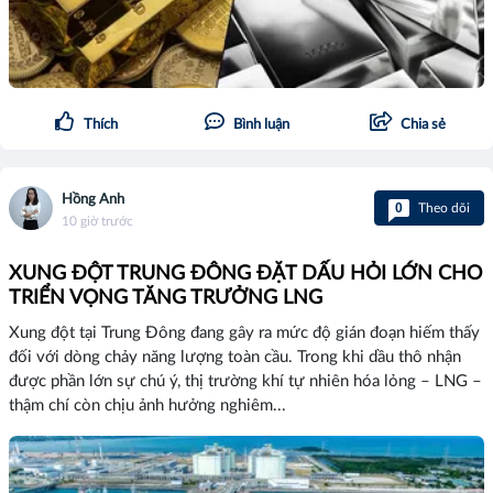
Thích
Bình luận
Chia sẻ
Hồng Anh
0
Theo dõi
10 giờ trước
XUNG ĐỘT TRUNG ĐÔNG ĐẶT DẤU HỎI LỚN CHO
TRIỂN VỌNG TĂNG TRƯỞNG LNG
Xung đột tại Trung Đông đang gây ra mức độ gián đoạn hiếm thấy
đối với dòng chảy năng lượng toàn cầu. Trong khi dầu thô nhận
được phần lớn sự chú ý, thị trường khí tự nhiên hóa lỏng – LNG –
thậm chí còn chịu ảnh hưởng nghiêm...