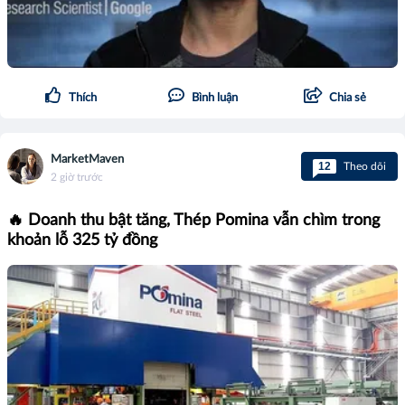
Thích
Bình luận
Chia sẻ
MarketMaven
12
Theo dõi
2 giờ trước
🔥 Doanh thu bật tăng, Thép Pomina vẫn chìm trong
khoản lỗ 325 tỷ đồng