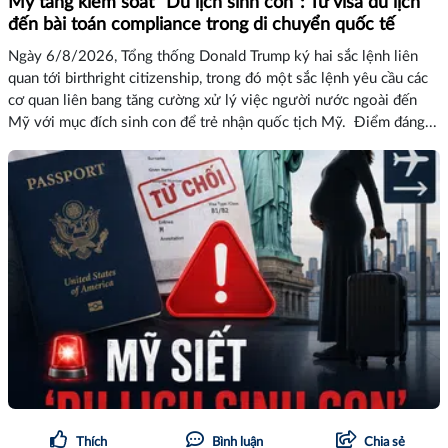
Mỹ tăng kiểm soát “Du lịch sinh con”: Từ visa du lịch
đến bài toán compliance trong di chuyển quốc tế
Ngày 6/8/2026, Tổng thống Donald Trump ký hai sắc lệnh liên
quan tới birthright citizenship, trong đó một sắc lệnh yêu cầu các
cơ quan liên bang tăng cường xử lý việc người nước ngoài đến
Mỹ với mục đích sinh con để trẻ nhận quốc tịch Mỹ. Điểm đáng...
Thích
Bình luận
Chia sẻ