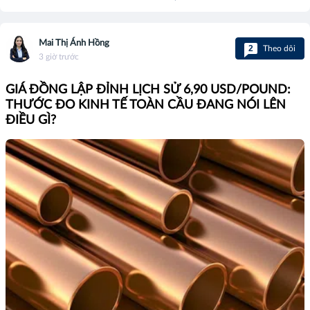
Mai Thị Ánh Hồng
2
Theo dõi
3 giờ trước
GIÁ ĐỒNG LẬP ĐỈNH LỊCH SỬ 6,90 USD/POUND:
THƯỚC ĐO KINH TẾ TOÀN CẦU ĐANG NÓI LÊN
ĐIỀU GÌ?