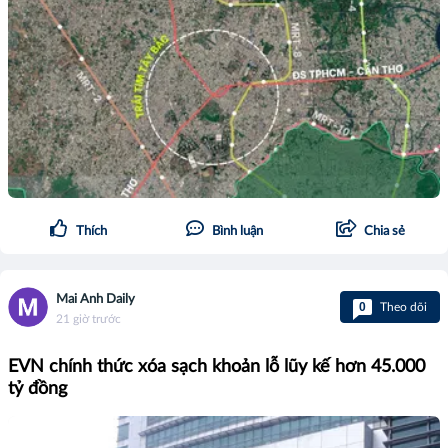
Thích
Bình luận
Chia sẻ
Mai Anh Daily
0
Theo dõi
21 giờ trước
EVN chính thức xóa sạch khoản lỗ lũy kế hơn 45.000
tỷ đồng