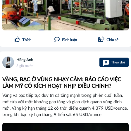
Thích
Bình luận
Chia sẻ
Hồng Anh
0
Theo dõi
3 giờ trước
VÀNG, BẠC Ở VÙNG NHẠY CẢM: BÁO CÁO VIỆC
LÀM MỸ CÓ KÍCH HOẠT NHỊP ĐIỀU CHỈNH?
Vàng và bạc tiếp tục duy trì đà tăng mạnh trong phiên cuối tuần,
mở cửa với một khoảng gap tăng và giao dịch quanh vùng đỉnh
mới. Vàng kỳ hạn tháng 12 có thời điểm quanh 4.379 USD/ounce,
trong khi bạc kỳ hạn tháng 9 tiến sát 65 USD/ounce.