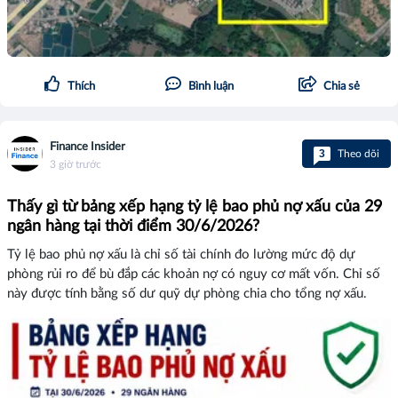
Thích
Bình luận
Chia sẻ
Finance Insider
3
Theo dõi
3 giờ trước
Thấy gì từ bảng xếp hạng tỷ lệ bao phủ nợ xấu của 29
ngân hàng tại thời điểm 30/6/2026?
Tỷ lệ bao phủ nợ xấu là chỉ số tài chính đo lường mức độ dự
phòng rủi ro để bù đắp các khoản nợ có nguy cơ mất vốn. Chỉ số
này được tính bằng số dư quỹ dự phòng chia cho tổng nợ xấu.