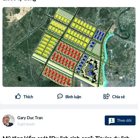
Thích
Bình luận
Chia sẻ
Gary Duc Tran
1
Theo dõi
3 giờ trước