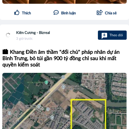
Thích
Bình luận
Chia sẻ
Kiên Cương - Bizreal
8
Theo dõi
3 giờ trước
🏙️ Khang Điền âm thầm "đổi chủ" pháp nhân dự án
Bình Trưng, bỏ túi gần 900 tỷ đồng chỉ sau khi mất
quyền kiểm soát