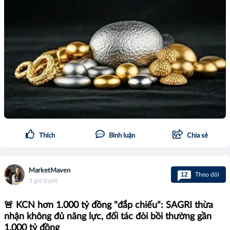
Thích
Bình luận
Chia sẻ
MarketMaven
12
Theo dõi
3 giờ trước
🚨 KCN hơn 1.000 tỷ đồng "đắp chiếu": SAGRI thừa
nhận không đủ năng lực, đối tác đòi bồi thường gần
1.000 tỷ đồng