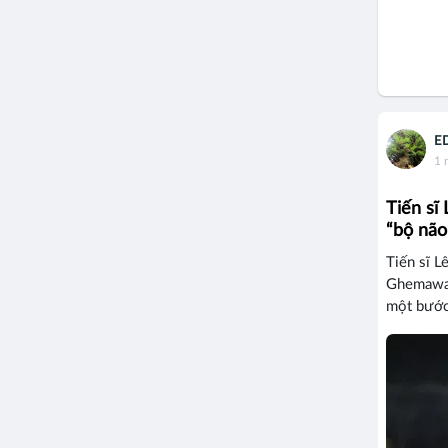
E
1 
Tiến sĩ
“bộ não
Tiến sĩ L
Ghemawat 
một bước 