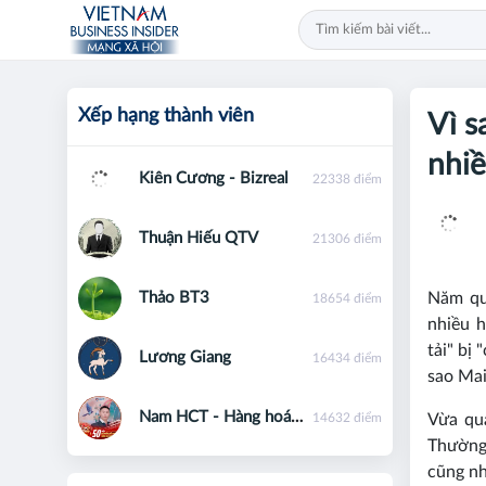
Xếp hạng thành viên
Vì s
nhiề
Kiên Cương - Bizreal
22338 điểm
Thuận Hiếu QTV
21306 điểm
Thảo BT3
Năm qua
18654 điểm
nhiều h
tải" bị 
Lương Giang
16434 điểm
sao Mai
Nam HCT - Hàng hoá phái sinh - 0867091553
14632 điểm
Vừa qu
Thường 
cũng nh