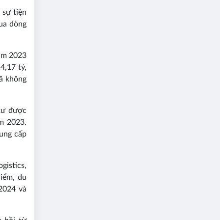
 sự tiện
qua dòng
năm 2023
4,17 tỷ,
đã không
 tư được
ăm 2023.
cung cấp
gistics,
hiểm, du
2024 và