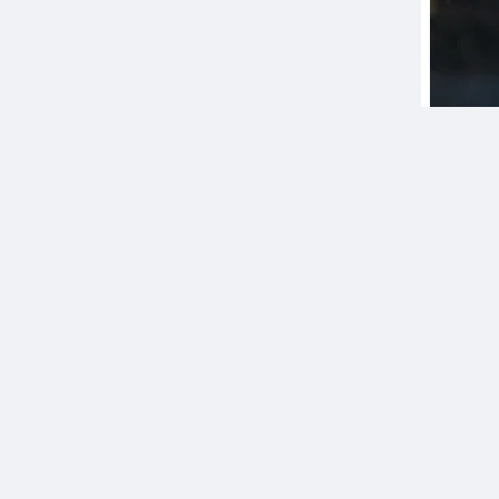
M
1 
🔥 Doan
đồng