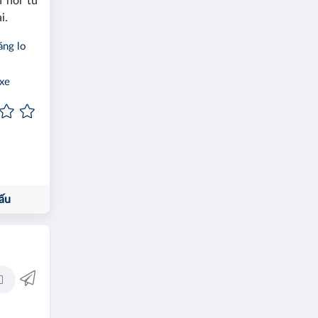
 hồi từ
i.
áng lo
 xe
ấu