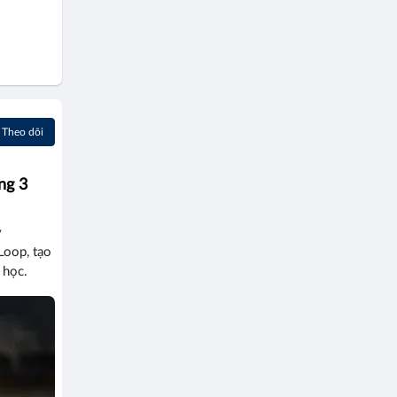
Theo dõi
ng 3
y
Loop, tạo
 học.