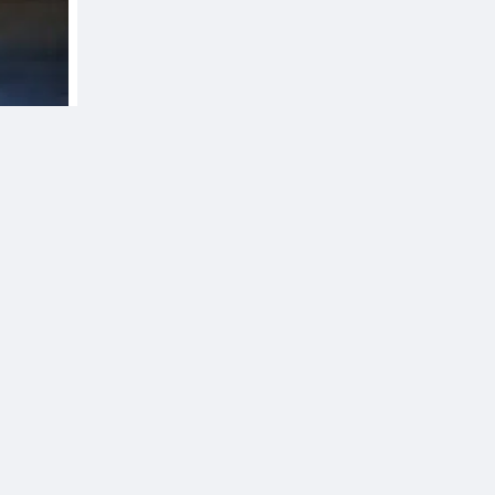
sẻ
Theo dõi
5 tỷ