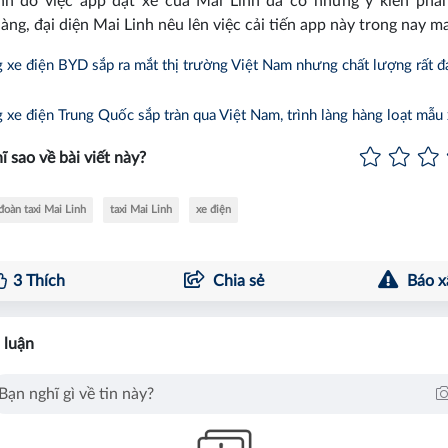
nh đó việc app đặt xe của Mai Linh đã có những ý kiến phản
àng, đại diện Mai Linh nêu lên việc cải tiến app này trong nay ma
xe điện BYD sắp ra mắt thị trường Việt Nam nhưng chất lượng rất đ
xe điện Trung Quốc sắp tràn qua Việt Nam, trình làng hàng loạt mẫu
ĩ sao về bài viết này?
đoàn taxi Mai Linh
taxi Mai Linh
xe điện
3
Thích
Chia sẻ
Báo x
 luận