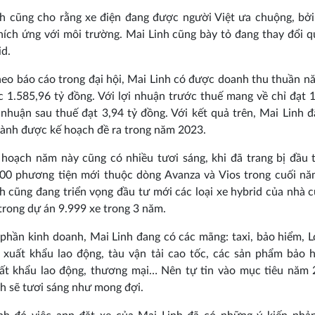
h cũng cho rằng xe điện đang được người Việt ưa chuộng, bởi
thích ứng với môi trường. Mai Linh cũng bày tỏ đang thay đổi 
id.
eo báo cáo trong đại hội, Mai Linh có được doanh thu thuần 
1.585,96 tỷ đồng. Với lợi nhuận trước thuế mang về chỉ đạt 1
 nhuận sau thuế đạt 3,94 tỷ đồng. Với kết quả trên, Mai Linh 
ành được kế hoạch đề ra trong năm 2023.
hoạch năm này cũng có nhiều tươi sáng, khi đã trang bị đầu
00 phương tiện mới thuộc dòng Avanza và Vios trong cuối n
h cũng đang triển vọng đầu tư mới các loại xe hybrid của nhà 
trong dự án 9.999 xe trong 3 năm.
phần kinh doanh, Mai Linh đang có các mãng: taxi, bảo hiểm, Lo
, xuất khẩu lao động, tàu vận tải cao tốc, các sản phẩm bảo 
uất khẩu lao động, thương mại… Nên tự tin vào mục tiêu năm 
nh sẽ tươi sáng như mong đợi.