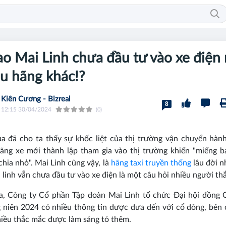
ao Mai Linh chưa đầu tư vào xe điện
u hãng khác!?
Kiên Cương - Bizreal
8
12:15 30/04/2024
(0)
 đã cho ta thấy sự khốc liệt của thị trường vận chuyển hàn
ãng xe mới thành lập tham gia vào thị trường khiến "miếng 
"chia nhỏ". Mai Linh cũng vậy, là
hãng taxi truyền thống
lâu đời n
 linh vẫn chưa đầu tư vào xe điện là một câu hỏi nhiều người th
a, Công ty Cổ phần Tập đoàn Mai Linh tổ chức Đại hội đồng 
niên 2024 có nhiều thông tin được đưa đến với cổ đông, bên
iều thắc mắc được làm sáng tỏ thêm.