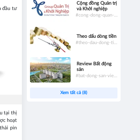
Cộng đồng Quản trị
a đầu tư
và Khởi nghiệp
#cong-dong-quan-tri-va-khoi-nghiep
Theo dấu dòng tiền
#theo-dau-dong-tien
Review Bất động
sản
#bat-dong-san-viet-nam
Xem tất cả (8)
 tại thị
ược hoạt
thải pin