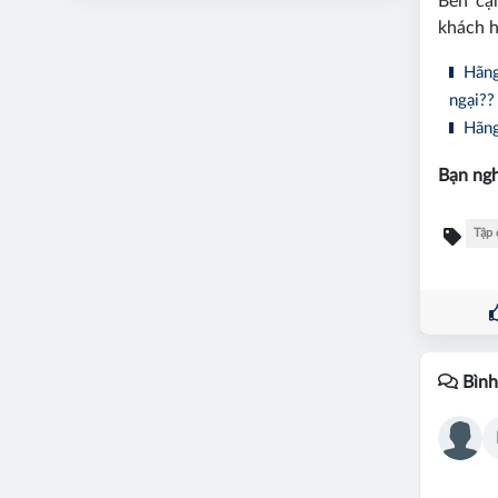
Bên cạ
khách h
Hãng 
ngại??
Hãng 
Bạn ngh
Tập 
Bình