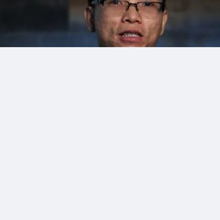
Thích
Bình luận
Chia 
arketMaven
12
ngày trước
h thu bật tăng, Thép Pomina vẫn chìm trong khoản lỗ 32