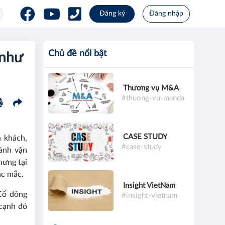
Đăng ký
Đăng nhập
Chủ đề nổi bật
 như
Thương vụ M&A
#thuong-vu-manda
CASE STUDY
h khách,
#case-study
bánh vận
hưng tại
ắc mắc.
Insight VietNam
Cổ đông
#insight-vietnam
 cạnh đó