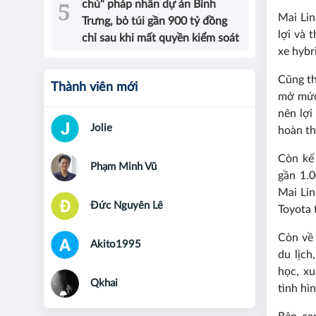
chủ" pháp nhân dự án Bình
Mai Lin
Trưng, bỏ túi gần 900 tỷ đồng
lợi và 
chỉ sau khi mất quyền kiểm soát
xe hybr
Cũng th
Thành viên mới
mở mức 
nên lợi
Jolie
hoàn th
Còn kế 
Phạm Minh Vũ
gần 1.0
Mai Lin
Đức Nguyên Lê
Toyota 
Còn về 
Akito1995
du lịch
học, x
Qkhai
tình hì