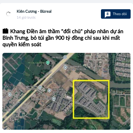
Kiên Cương - Bizreal
8
Theo dõi
14 giờ trước
🏙️ Khang Điền âm thầm "đổi chủ" pháp nhân dự án
Bình Trưng, bỏ túi gần 900 tỷ đồng chỉ sau khi mất
quyền kiểm soát