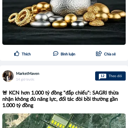
Thích
Bình luận
Chia sẻ
MarketMaven
12
Theo dõi
14 giờ trước
🚨 KCN hơn 1.000 tỷ đồng "đắp chiếu": SAGRI thừa
nhận không đủ năng lực, đối tác đòi bồi thường gần
1.000 tỷ đồng