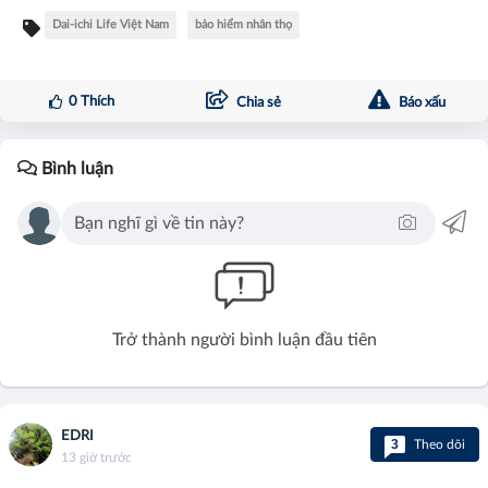
Dai-ichi Life Việt Nam
bảo hiểm nhân thọ
0
Thích
Chia sẻ
Báo xấu
Bình luận
Trở thành người bình luận đầu tiên
EDRI
3
Theo dõi
13 giờ trước