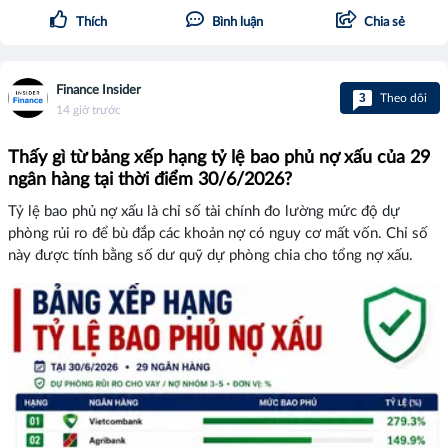
Thích
Bình luận
Chia sẻ
Finance Insider
3
Theo dõi
14 giờ trước
Thấy gì từ bảng xếp hạng tỷ lệ bao phủ nợ xấu của 29
ngân hàng tại thời điểm 30/6/2026?
Tỷ lệ bao phủ nợ xấu là chỉ số tài chính đo lường mức độ dự
phòng rủi ro để bù đắp các khoản nợ có nguy cơ mất vốn. Chỉ số
này được tính bằng số dư quỹ dự phòng chia cho tổng nợ xấu.