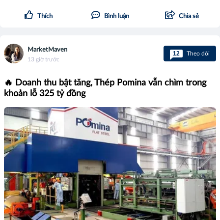
Thích
Bình luận
Chia sẻ
MarketMaven
12
Theo dõi
13 giờ trước
🔥 Doanh thu bật tăng, Thép Pomina vẫn chìm trong
khoản lỗ 325 tỷ đồng