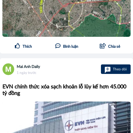
Thích
Bình luận
Chia sẻ
Mai Anh Daily
0
Theo dõi
1 ngày trước
EVN chính thức xóa sạch khoản lỗ lũy kế hơn 45.000
tỷ đồng