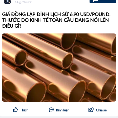
14 giờ trước
GIÁ ĐỒNG LẬP ĐỈNH LỊCH SỬ 6,90 USD/POUND:
THƯỚC ĐO KINH TẾ TOÀN CẦU ĐANG NÓI LÊN
ĐIỀU GÌ?
Thích
Bình luận
Chia sẻ