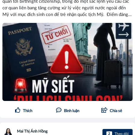
quan tới birthright citizenship, trong đó một sắc lệnh yêu cầu các
cơ quan liên bang tăng cường xử lý việc người nước ngoài đến
Mỹ với mục đích sinh con để trẻ nhận quốc tịch Mỹ. Điểm đáng...
Thích
Bình luận
Chia sẻ
Mai Thị Ánh Hồng
2
Theo dõi