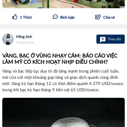
1
Thích
Bình luận
Chia sẻ
Hồng Anh
0
Theo dõi
14 giờ trước
VÀNG, BẠC Ở VÙNG NHẠY CẢM: BÁO CÁO VIỆC
LÀM MỸ CÓ KÍCH HOẠT NHỊP ĐIỀU CHỈNH?
Vàng và bạc tiếp tục duy trì đà tăng mạnh trong phiên cuối tuần,
mở cửa với một khoảng gap tăng và giao dịch quanh vùng đỉnh
mới. Vàng kỳ hạn tháng 12 có thời điểm quanh 4.379 USD/ounce,
trong khi bạc kỳ hạn tháng 9 tiến sát 65 USD/ounce.