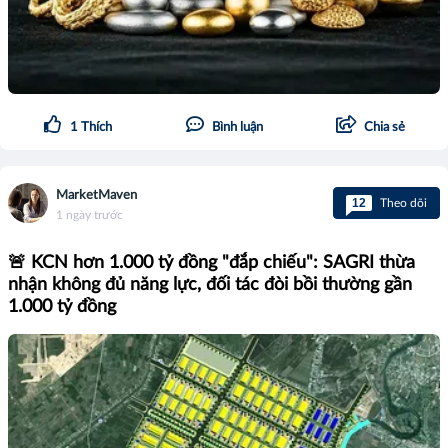
1
Thích
Bình luận
Chia sẻ
MarketMaven
12
Theo dõi
1 ngày trước
🚨 KCN hơn 1.000 tỷ đồng "đắp chiếu": SAGRI thừa
nhận không đủ năng lực, đối tác đòi bồi thường gần
1.000 tỷ đồng