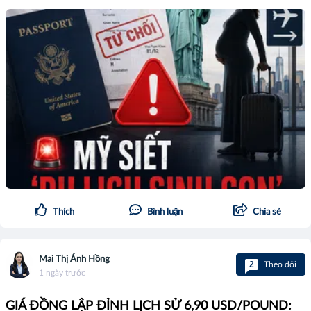
Thích
Bình luận
Chia sẻ
Mai Thị Ánh Hồng
2
Theo dõi
1 ngày trước
GIÁ ĐỒNG LẬP ĐỈNH LỊCH SỬ 6,90 USD/POUND: