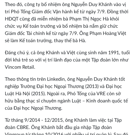
Theo đó, công ty bổ nhiệm ông Nguyễn Duy Khánh vào vị
trí Phó Tổng Giám đốc Vận hành kể từ ngày 7/9. Đồng thời
HĐQT cũng đã miễn nhiệm bà Phạm Thị Ngọc Hà khỏi
chức vụ Kế toán trưởng và bổ nhiệm bà nắm giữ chức
Giám đốc Tài chính kể từ ngày 7/9. Ông Phạm Hoàng Việt
sẽ làm Kế toán trưởng, thay thế bà Hà.
Đáng chú ý, cả ông Khánh và Việt cùng sinh năm 1991, tuổi
đời khá trẻ so với vị trí lãnh đạo của một Tập đoàn lớn như
Vincom Retail.
Theo thông tin trên Linkedin, ông Nguyễn Duy Khánh tốt
nghiệp Trường Đại học Ngoại Thương (2013) và Đại học
Luật Hà Nội (2015). Ngoài ra, Phó Tổng của VRE còn sở
hữu bằng thạc sĩ chuyên ngành Luật – Kinh doanh quốc tế
của Đại học Ngoại Thương.
Từ tháng 9/2014 - 12/2015, ông Khánh làm việc tại Tập
đoàn CBRE. Ông Khánh bắt đầu gia nhập Tập đoàn
Vingroup từ tháng 10/2016 với nhiều vị trí quản lý. Sau đó,