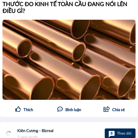
THƯỚC ĐO KINH TẾ TOÀN CẦU ĐANG NÓI LÊN
ĐIỀU GÌ?
Thích
Bình luận
Chia sẻ
Kiên Cương - Bizreal
8
Theo dõi
1 ngày trước