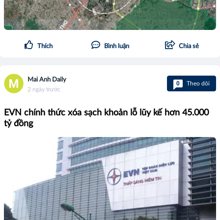
Thích
Bình luận
Chia sẻ
Mai Anh Daily
0
Theo dõi
2 ngày trước
EVN chính thức xóa sạch khoản lỗ lũy kế hơn 45.000
tỷ đồng