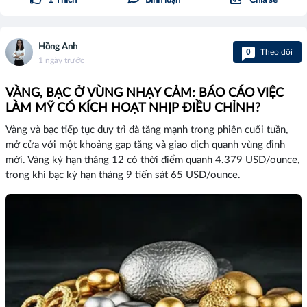
1
Thích
Bình luận
Chia sẻ
Hồng Anh
0
Theo dõi
1 ngày trước
VÀNG, BẠC Ở VÙNG NHẠY CẢM: BÁO CÁO VIỆC
LÀM MỸ CÓ KÍCH HOẠT NHỊP ĐIỀU CHỈNH?
Vàng và bạc tiếp tục duy trì đà tăng mạnh trong phiên cuối tuần,
mở cửa với một khoảng gap tăng và giao dịch quanh vùng đỉnh
mới. Vàng kỳ hạn tháng 12 có thời điểm quanh 4.379 USD/ounce,
trong khi bạc kỳ hạn tháng 9 tiến sát 65 USD/ounce.