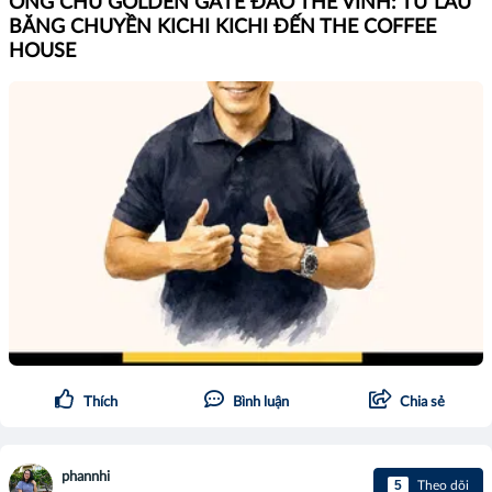
ÔNG CHỦ GOLDEN GATE ĐÀO THẾ VINH: TỪ LẨU
BĂNG CHUYỀN KICHI KICHI ĐẾN THE COFFEE
HOUSE
Thích
Bình luận
Chia sẻ
phannhi
5
Theo dõi