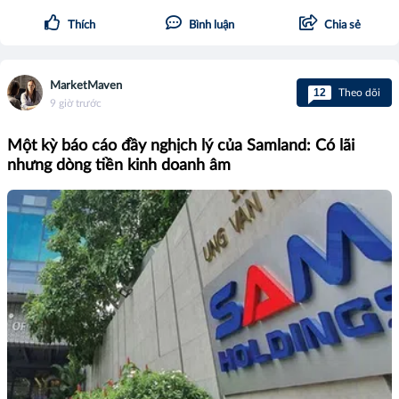
Thích
Bình luận
Chia sẻ
MarketMaven
12
Theo dõi
9 giờ trước
Một kỳ báo cáo đầy nghịch lý của Samland: Có lãi
nhưng dòng tiền kinh doanh âm