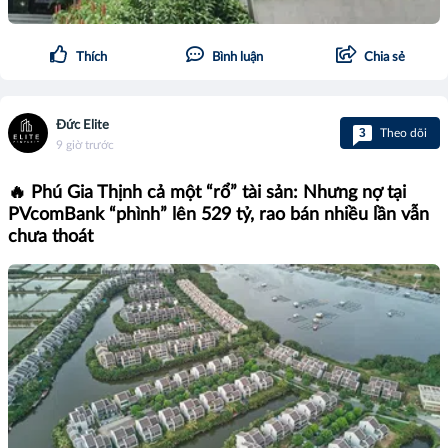
Thích
Bình luận
Chia sẻ
Đức Elite
3
Theo dõi
9 giờ trước
🔥 Phú Gia Thịnh cả một “rổ” tài sản: Nhưng nợ tại
PVcomBank “phình” lên 529 tỷ, rao bán nhiều lần vẫn
chưa thoát