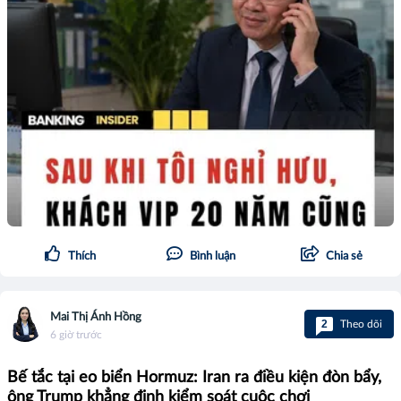
Thích
Bình luận
Chia sẻ
Mai Thị Ánh Hồng
2
Theo dõi
6 giờ trước
Bế tắc tại eo biển Hormuz: Iran ra điều kiện đòn bẩy,
ông Trump khẳng định kiểm soát cuộc chơi