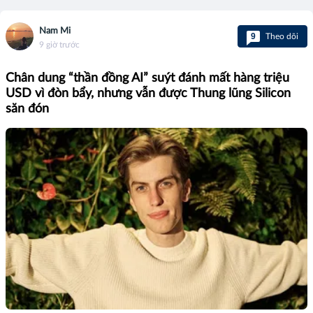
Nam Mi
9
Theo dõi
9 giờ trước
Chân dung “thần đồng AI” suýt đánh mất hàng triệu
USD vì đòn bẩy, nhưng vẫn được Thung lũng Silicon
săn đón