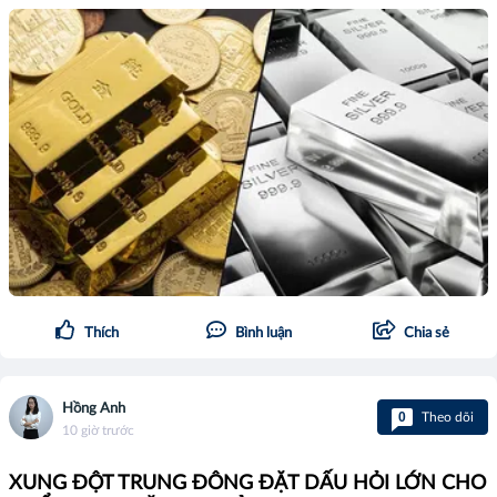
Thích
Bình luận
Chia sẻ
Hồng Anh
0
Theo dõi
10 giờ trước
XUNG ĐỘT TRUNG ĐÔNG ĐẶT DẤU HỎI LỚN CHO