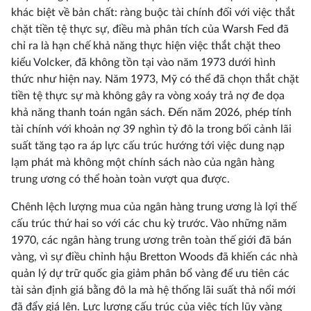
khác biệt về bản chất: ràng buộc tài chính đối với việc thắt
chặt tiền tệ thực sự, điều mà phân tích của Warsh Fed đã
chỉ ra là hạn chế khả năng thực hiện việc thắt chặt theo
kiểu Volcker, đã không tồn tại vào năm 1973 dưới hình
thức như hiện nay. Năm 1973, Mỹ có thể đã chọn thắt chặt
tiền tệ thực sự mà không gây ra vòng xoáy trả nợ đe dọa
khả năng thanh toán ngân sách. Đến năm 2026, phép tính
tài chính với khoản nợ 39 nghìn tỷ đô la trong bối cảnh lãi
suất tăng tạo ra áp lực cấu trúc hướng tới việc dung nạp
lạm phát mà không một chính sách nào của ngân hàng
trung ương có thể hoàn toàn vượt qua được.
Chênh lệch lượng mua của ngân hàng trung ương là lợi thế
cấu trúc thứ hai so với các chu kỳ trước. Vào những năm
1970, các ngân hàng trung ương trên toàn thế giới đã bán
vàng, vì sự điều chỉnh hậu Bretton Woods đã khiến các nhà
quản lý dự trữ quốc gia giảm phân bổ vàng để ưu tiên các
tài sản định giá bằng đô la mà hệ thống lãi suất thả nổi mới
đã đẩy giá lên. Lực lượng cấu trúc của việc tích lũy vàng