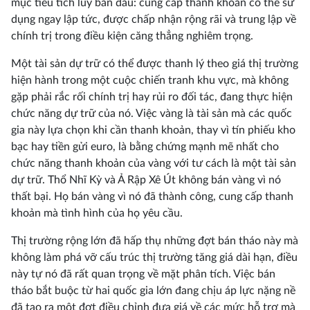
mục tiêu tích lũy ban đầu: cung cấp thanh khoản có thể sử
dụng ngay lập tức, được chấp nhận rộng rãi và trung lập về
chính trị trong điều kiện căng thẳng nghiêm trọng.
Một tài sản dự trữ có thể được thanh lý theo giá thị trường
hiện hành trong một cuộc chiến tranh khu vực, mà không
gặp phải rắc rối chính trị hay rủi ro đối tác, đang thực hiện
chức năng dự trữ của nó. Việc vàng là tài sản mà các quốc
gia này lựa chọn khi cần thanh khoản, thay vì tín phiếu kho
bạc hay tiền gửi euro, là bằng chứng mạnh mẽ nhất cho
chức năng thanh khoản của vàng với tư cách là một tài sản
dự trữ. Thổ Nhĩ Kỳ và Ả Rập Xê Út không bán vàng vì nó
thất bại. Họ bán vàng vì nó đã thành công, cung cấp thanh
khoản mà tình hình của họ yêu cầu.
Thị trường rộng lớn đã hấp thụ những đợt bán tháo này mà
không làm phá vỡ cấu trúc thị trường tăng giá dài hạn, điều
này tự nó đã rất quan trọng về mặt phân tích. Việc bán
tháo bắt buộc từ hai quốc gia lớn đang chịu áp lực nặng nề
đã tạo ra một đợt điều chỉnh đưa giá về các mức hỗ trợ mà