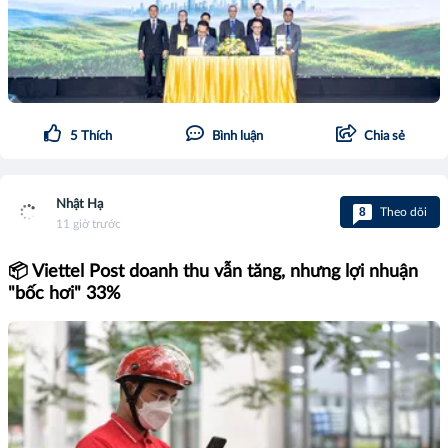
5
Thích
Bình luận
Chia sẻ
Nhật Hạ
8
Theo dõi
11 giờ trước
📦 Viettel Post doanh thu vẫn tăng, nhưng lợi nhuận
"bốc hơi" 33%