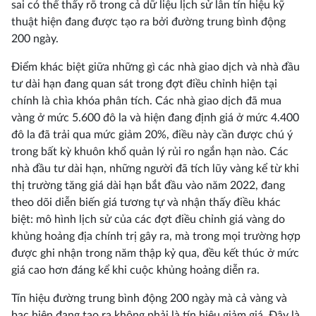
sai có thể thấy rõ trong cả dữ liệu lịch sử lẫn tín hiệu kỹ
thuật hiện đang được tạo ra bởi đường trung bình động
200 ngày.
Điểm khác biệt giữa những gì các nhà giao dịch và nhà đầu
tư dài hạn đang quan sát trong đợt điều chỉnh hiện tại
chính là chìa khóa phân tích. Các nhà giao dịch đã mua
vàng ở mức 5.600 đô la và hiện đang định giá ở mức 4.400
đô la đã trải qua mức giảm 20%, điều này cần được chú ý
trong bất kỳ khuôn khổ quản lý rủi ro ngắn hạn nào. Các
nhà đầu tư dài hạn, những người đã tích lũy vàng kể từ khi
thị trường tăng giá dài hạn bắt đầu vào năm 2022, đang
theo dõi diễn biến giá tương tự và nhận thấy điều khác
biệt: mô hình lịch sử của các đợt điều chỉnh giá vàng do
khủng hoảng địa chính trị gây ra, mà trong mọi trường hợp
được ghi nhận trong năm thập kỷ qua, đều kết thúc ở mức
giá cao hơn đáng kể khi cuộc khủng hoảng diễn ra.
Tín hiệu đường trung bình động 200 ngày mà cả vàng và
bạc hiện đang tạo ra không phải là tín hiệu giảm giá. Đây là