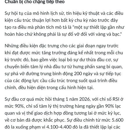
Chuẩn bị cho chặng tiếp theo
Sự hội tụ của mô hình lịch sử, tín hiệu kỹ thuật và các điều
kiện cấu trúc thuận lợi hơn bất kỳ chu kỳ nào trước đây
tạo ra điều mà phân tích mô tả là "một sự thiết lập gần như
hoàn hảo chứ không phải là sự đổ vỡ đối với vàng và bạc."
Những điều kiện đặc trưng cho các giai đoạn ngay trước
khi đạt được mức tăng trưởng đáng kể nhất trong mỗi chu
kỳ trước đó, bao gồm việc loại bỏ sự dư thừa đầu cơ, sự
chuyển biến tâm lý nhà đầu tư từ hưng phấn sang bi quan,
sự phá vỡ đường trung bình động 200 ngày và sự tiếp tục
của các động lực cầu cấu trúc trong suốt quá trình điều
chỉnh, đều hiện diện trong cấu hình hiện tại.
Sự đầu cơ quá mức hồi tháng 1 năm 2026, với chỉ số RSI ở
mức 90%, chỉ số tâm lý thị trường hàng ngày gần 90% lạc
quan và vị thế giao dịch hợp đồng tương lai ở mức kỷ lục,
về cơ bản đã được khắc phục. Sự điều chỉnh từ mức 5.600
đô la xuống phạm vi 4.100-4.400 đô la đã thiết lập lại các