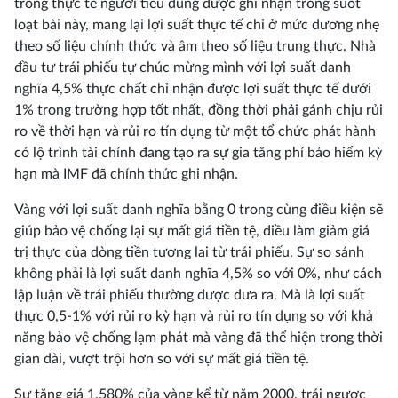
trong thực tế người tiêu dùng được ghi nhận trong suốt
loạt bài này, mang lại lợi suất thực tế chỉ ở mức dương nhẹ
theo số liệu chính thức và âm theo số liệu trung thực. Nhà
đầu tư trái phiếu tự chúc mừng mình với lợi suất danh
nghĩa 4,5% thực chất chỉ nhận được lợi suất thực tế dưới
1% trong trường hợp tốt nhất, đồng thời phải gánh chịu rủi
ro về thời hạn và rủi ro tín dụng từ một tổ chức phát hành
có lộ trình tài chính đang tạo ra sự gia tăng phí bảo hiểm kỳ
hạn mà IMF đã chính thức ghi nhận.
Vàng với lợi suất danh nghĩa bằng 0 trong cùng điều kiện sẽ
giúp bảo vệ chống lại sự mất giá tiền tệ, điều làm giảm giá
trị thực của dòng tiền tương lai từ trái phiếu. Sự so sánh
không phải là lợi suất danh nghĩa 4,5% so với 0%, như cách
lập luận về trái phiếu thường được đưa ra. Mà là lợi suất
thực 0,5-1% với rủi ro kỳ hạn và rủi ro tín dụng so với khả
năng bảo vệ chống lạm phát mà vàng đã thể hiện trong thời
gian dài, vượt trội hơn so với sự mất giá tiền tệ.
Sự tăng giá 1.580% của vàng kể từ năm 2000, trái ngược