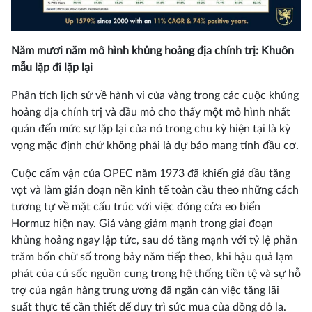
Năm mươi năm mô hình khủng hoảng địa chính trị: Khuôn
mẫu lặp đi lặp lại
Phân tích lịch sử về hành vi của vàng trong các cuộc khủng
hoảng địa chính trị và dầu mỏ cho thấy một mô hình nhất
quán đến mức sự lặp lại của nó trong chu kỳ hiện tại là kỳ
vọng mặc định chứ không phải là dự báo mang tính đầu cơ.
Cuộc cấm vận của OPEC năm 1973 đã khiến giá dầu tăng
vọt và làm gián đoạn nền kinh tế toàn cầu theo những cách
tương tự về mặt cấu trúc với việc đóng cửa eo biển
Hormuz hiện nay. Giá vàng giảm mạnh trong giai đoạn
khủng hoảng ngay lập tức, sau đó tăng mạnh với tỷ lệ phần
trăm bốn chữ số trong bảy năm tiếp theo, khi hậu quả lạm
phát của cú sốc nguồn cung trong hệ thống tiền tệ và sự hỗ
trợ của ngân hàng trung ương đã ngăn cản việc tăng lãi
suất thực tế cần thiết để duy trì sức mua của đồng đô la.