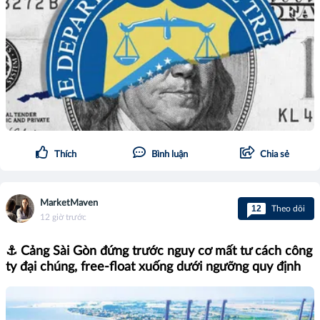
Thích
Bình luận
Chia sẻ
MarketMaven
12
Theo dõi
12 giờ trước
⚓ Cảng Sài Gòn đứng trước nguy cơ mất tư cách công
ty đại chúng, free-float xuống dưới ngưỡng quy định