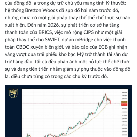
của đồng đô la trong dự trữ chủ yếu mang tính lý thuyết:
hệ thống Bretton Woods đã sụp đổ hai năm trước đó,
nhưng chưa có một giải pháp thay thế thể chế thực sự nào
xuất hiện. Đến năm 2026, sự phát triển cơ sở hạ tầng
thanh toán của BRICS, việc mở rộng CIPS như một giải
pháp thay thế cho SWIFT, dự án mBridge cho việc thanh
toán CBDC xuyên biên giới, và báo cáo của ECB ghi nhận
vàng vượt qua trái phiếu kho bạc Mỹ trở thành tài sản dự
trữ hàng đầu, tất cả đều phản ánh một nỗ lực thể chế thực
sự và đang tiến triển nhằm giảm sự phụ thuộc vào đồng đô
la, điều chưa từng có trong các chu kỳ trước đó.