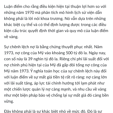
Luận điểm cho rằng điều kiện hiện tại thuận lợi hơn so với
những năm 1970 mà phân tích mô hình lịch sử viện dẫn
không phải là lời nói khoa trương. Nó vẫn dựa trên những
khác biệt cụ thể và có thể định lượng được trong các điều
kiện cấu trúc quyết định thời gian và quy mô của luận điểm
về vàng.
Sự chênh lệch nợ là bằng chứng thuyết phục nhất. Năm
1973, nợ công của Mỹ vào khoảng 500 tỷ đô la. Ngày nay,
con số này là 39 nghìn tỷ đô la. Riêng chi phí lãi suất đối với
nợ chính phủ hiện tại của Mỹ đã gấp đôi tổng nợ công của
Mỹ năm 1973. Ý nghĩa toán học của sự chênh lệch này đối
với luận điểm về sự mất giá tiền tệ rất rõ ràng: nợ càng lớn
với lãi suất tăng, áp lực tài chính hướng tới lạm phát như
một chiến lược quản lý nợ càng mạnh, và nhu cầu về vàng
như một biện pháp bảo vệ chống lại sự mất giá đó càng bền
vững.
Đây không phải là sự khác biệt nhỏ về mức độ. Đó là sự