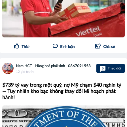
Thích
Bình luận
Chia sẻ
Nam HCT - Hàng hoá phái sinh - 0867091553
6
Theo dõi
12 giờ trước
$739 tỷ vay trong một quý, nợ Mỹ chạm $40 nghìn tỷ
— Tuy nhiên kho bạc không thay đổi kế hoạch phát
hành!