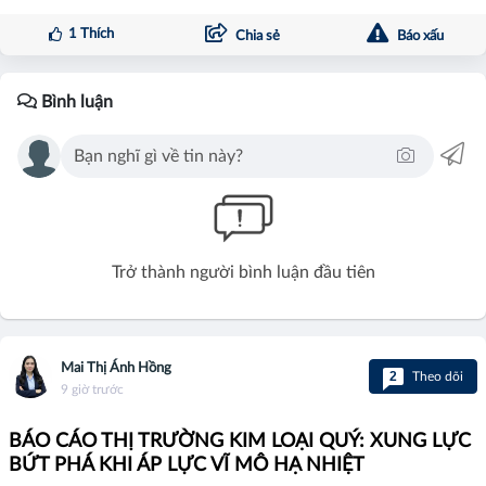
1
Thích
Chia sẻ
Báo xấu
Bình luận
Trở thành người bình luận đầu tiên
Mai Thị Ánh Hồng
2
Theo dõi
9 giờ trước
BÁO CÁO THỊ TRƯỜNG KIM LOẠI QUÝ: XUNG LỰC
BỨT PHÁ KHI ÁP LỰC VĨ MÔ HẠ NHIỆT