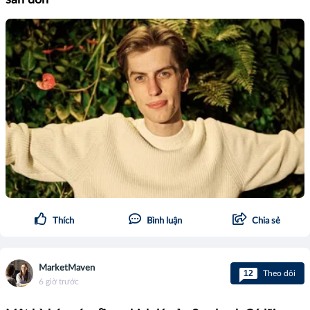
Thích
Bình luận
Chia sẻ
MarketMaven
12
Theo dõi
6 giờ trước