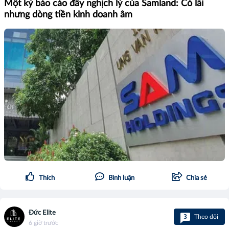
Một kỳ báo cáo đầy nghịch lý của Samland: Có lãi
nhưng dòng tiền kinh doanh âm
Thích
Bình luận
Chia sẻ
Đức Elite
3
Theo dõi
6 giờ trước