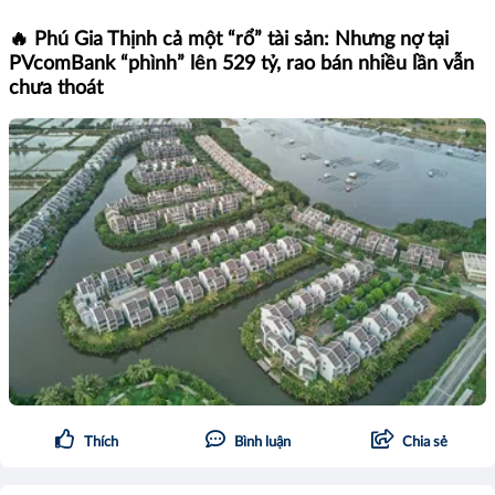
🔥 Phú Gia Thịnh cả một “rổ” tài sản: Nhưng nợ tại
PVcomBank “phình” lên 529 tỷ, rao bán nhiều lần vẫn
chưa thoát
Thích
Bình luận
Chia sẻ