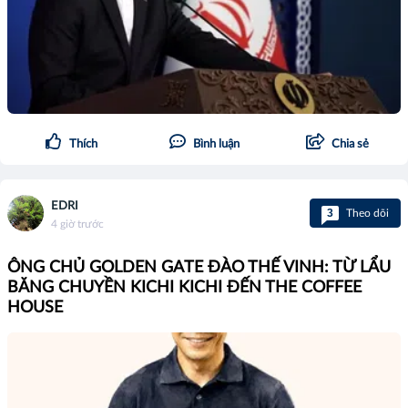
Thích
Bình luận
Chia sẻ
EDRI
3
Theo dõi
4 giờ trước
ÔNG CHỦ GOLDEN GATE ĐÀO THẾ VINH: TỪ LẨU
BĂNG CHUYỀN KICHI KICHI ĐẾN THE COFFEE
HOUSE