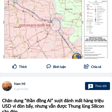
Thích
Bình luận
Chia sẻ
Nam Mi
9
Theo dõi
6 giờ trước
Chân dung “thần đồng AI” suýt đánh mất hàng triệu
USD vì đòn bẩy, nhưng vẫn được Thung lũng Silicon
săn đón