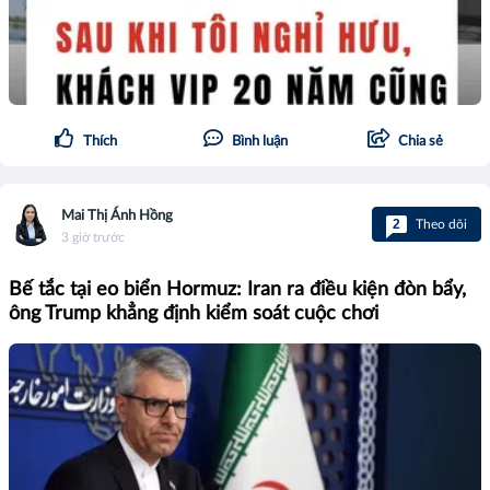
Thích
Bình luận
Chia sẻ
Mai Thị Ánh Hồng
2
Theo dõi
3 giờ trước
Bế tắc tại eo biển Hormuz: Iran ra điều kiện đòn bẩy,
ông Trump khẳng định kiểm soát cuộc chơi