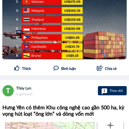
Thích
Bình luận
Chia sẻ
Thùy Lyn
1
Theo dõi
5 giờ trước
Hưng Yên có thêm Khu công nghệ cao gần 500 ha, kỳ
vọng hút loạt “ông lớn” và dòng vốn mới