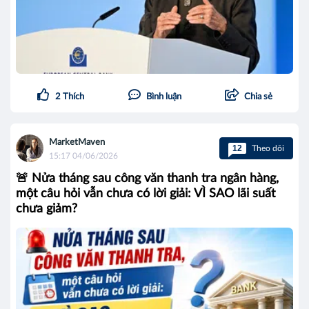
2
Thích
Bình luận
Chia sẻ
MarketMaven
12
Theo dõi
15:17 04/06/2026
🚨 Nửa tháng sau công văn thanh tra ngân hàng,
một câu hỏi vẫn chưa có lời giải: VÌ SAO lãi suất
chưa giảm?