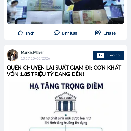
Thích
Bình luận
Chia sẻ
MarketMaven
12
Theo dõi
10:17 25/06/2026
QUÊN CHUYỆN LÃI SUẤT GIẢM ĐI: CƠN KHÁT
VỐN 1.85 TRIỆU TỶ ĐANG ĐẾN!