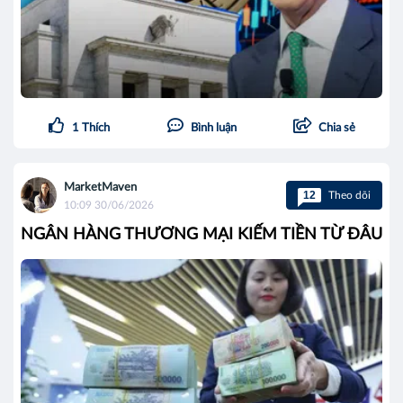
1
Thích
Bình luận
Chia sẻ
MarketMaven
12
Theo dõi
10:09 30/06/2026
NGÂN HÀNG THƯƠNG MẠI KIẾM TIỀN TỪ ĐÂU