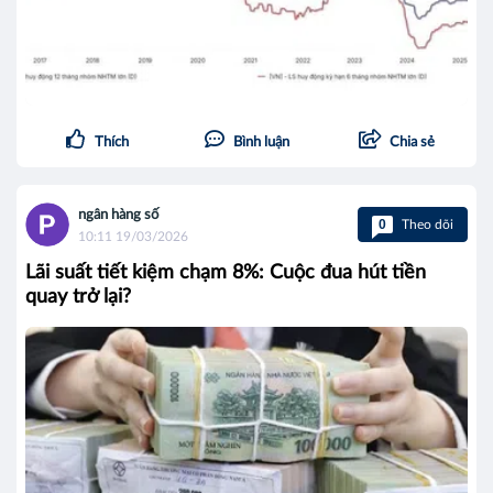
Thích
Bình luận
Chia sẻ
ngân hàng số
0
Theo dõi
10:11 19/03/2026
Lãi suất tiết kiệm chạm 8%: Cuộc đua hút tiền
quay trở lại?