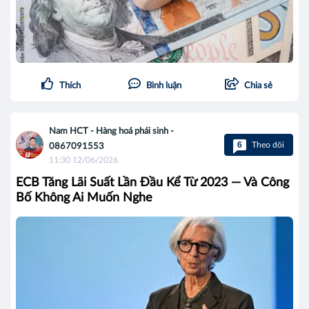
Thích
Bình luận
Chia sẻ
Nam HCT - Hàng hoá phái sinh -
6
Theo dõi
0867091553
11:30 12/06/2026
ECB Tăng Lãi Suất Lần Đầu Kể Từ 2023 — Và Công
Bố Không Ai Muốn Nghe