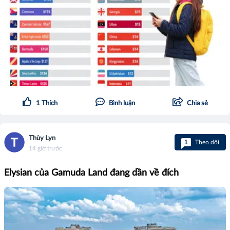
1
Thích
Bình luận
Chia sẻ
Thùy Lyn
1
Theo dõi
14 giờ trước
Elysian của Gamuda Land đang dần về đích