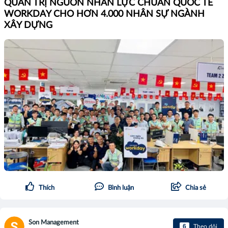
QUẢN TRỊ NGUỒN NHÂN LỰC CHUẨN QUỐC TẾ
WORKDAY CHO HƠN 4.000 NHÂN SỰ NGÀNH
XÂY DỰNG
Thích
Bình luận
Chia sẻ
Son Management
6
Theo dõi