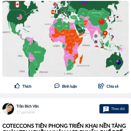
Thích
Bình luận
Chia sẻ
Trần Bích Vân
7
Theo dõi
17 giờ trước
COTECCONS TIÊN PHONG TRIỂN KHAI NỀN TẢNG