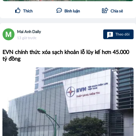
Thích
Bình luận
Chia sẻ
Mai Anh Daily
0
Theo dõi
13 giờ trước
EVN chính thức xóa sạch khoản lỗ lũy kế hơn 45.000
tỷ đồng