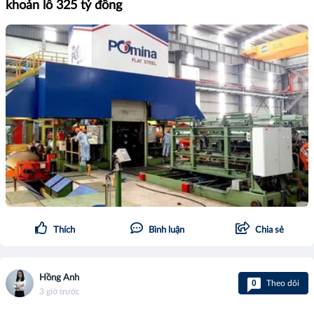
khoản lỗ 325 tỷ đồng
Thích
Bình luận
Chia sẻ
Hồng Anh
0
Theo dõi
3 giờ trước