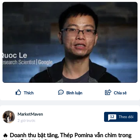
Thích
Bình luận
Chia sẻ
MarketMaven
12
Theo dõi
2 giờ trước
🔥 Doanh thu bật tăng, Thép Pomina vẫn chìm trong