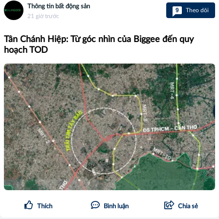
Thông tin bất động sản
9
Theo dõi
21 giờ trước
Tân Chánh Hiệp: Từ góc nhìn của Biggee đến quy
hoạch TOD
Thích
Bình luận
Chia sẻ