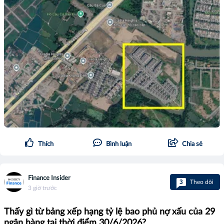
Thích
Bình luận
Chia sẻ
Finance Insider
3
Theo dõi
3 giờ trước
Thấy gì từ bảng xếp hạng tỷ lệ bao phủ nợ xấu của 29
ngân hàng tại thời điểm 30/6/2026?