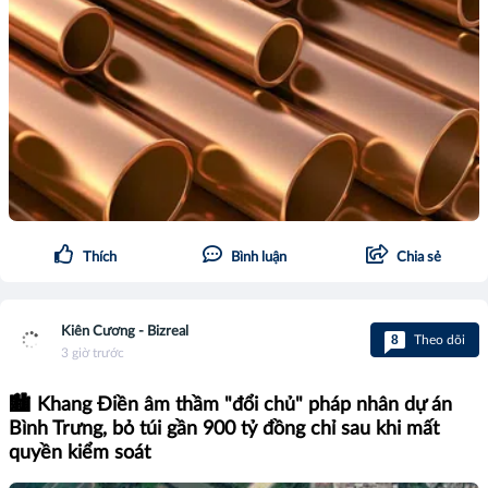
Thích
Bình luận
Chia sẻ
Kiên Cương - Bizreal
8
Theo dõi
3 giờ trước
🏙️ Khang Điền âm thầm "đổi chủ" pháp nhân dự án
Bình Trưng, bỏ túi gần 900 tỷ đồng chỉ sau khi mất
quyền kiểm soát