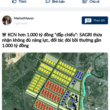
Thích
Bình luận
Chia sẻ
MarketMaven
12
Theo dõi
3 giờ trước
🚨 KCN hơn 1.000 tỷ đồng "đắp chiếu": SAGRI thừa
nhận không đủ năng lực, đối tác đòi bồi thường gần
1.000 tỷ đồng