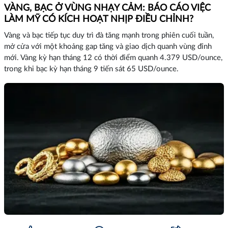
VÀNG, BẠC Ở VÙNG NHẠY CẢM: BÁO CÁO VIỆC
LÀM MỸ CÓ KÍCH HOẠT NHỊP ĐIỀU CHỈNH?
Vàng và bạc tiếp tục duy trì đà tăng mạnh trong phiên cuối tuần,
mở cửa với một khoảng gap tăng và giao dịch quanh vùng đỉnh
mới. Vàng kỳ hạn tháng 12 có thời điểm quanh 4.379 USD/ounce,
trong khi bạc kỳ hạn tháng 9 tiến sát 65 USD/ounce.