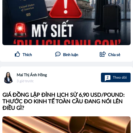
Thích
Bình luận
Chia sẻ
Mai Thị Ánh Hồng
2
Theo dõi
3 giờ trước
GIÁ ĐỒNG LẬP ĐỈNH LỊCH SỬ 6,90 USD/POUND:
THƯỚC ĐO KINH TẾ TOÀN CẦU ĐANG NÓI LÊN
ĐIỀU GÌ?