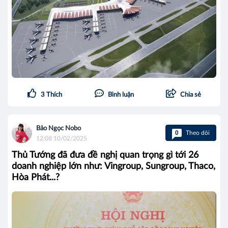
3
Thích
Bình luận
Chia sẻ
Bảo Ngọc Nobo
0
Theo dõi
12:08 10/02/2025
Thủ Tướng đã đưa đề nghị quan trọng gì tới 26
doanh nghiệp lớn như: Vingroup, Sungroup, Thaco,
Hòa Phát...?