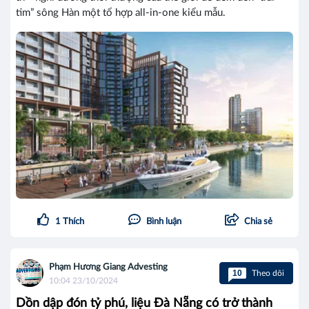
tim” sông Hàn một tổ hợp all-in-one kiểu mẫu.
1
Thích
Bình luận
Chia sẻ
Phạm Hương Giang Advesting
10
Theo dõi
10:04 23/10/2024
Dồn dập đón tỷ phú, liệu Đà Nẵng có trở thành