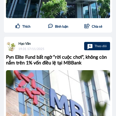
Thích
Bình luận
Chia sẻ
Hạo Vân
6
Theo dõi
19:31 17/11/2025
Pyn Elite Fund bất ngờ “rời cuộc chơi”, không còn
nắm trên 1% vốn điều lệ tại MBBank