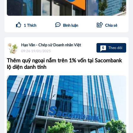
1
Thích
Bình luận
Chia sẻ
Hạo Vân - Chép sử Doanh nhân Việt
6
Theo dõi
09:26 19/01/2025
Thêm quỹ ngoại nắm trên 1% vốn tại Sacombank
lộ diện danh tính