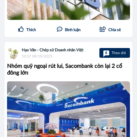
Thích
Bình luận
Chia sẻ
Hạo Vân - Chép sử Doanh nhân Việt
6
Theo dõi
10:57 08/10/2025
Nhóm quỹ ngoại rút lui, Sacombank còn lại 2 cổ
đông lớn