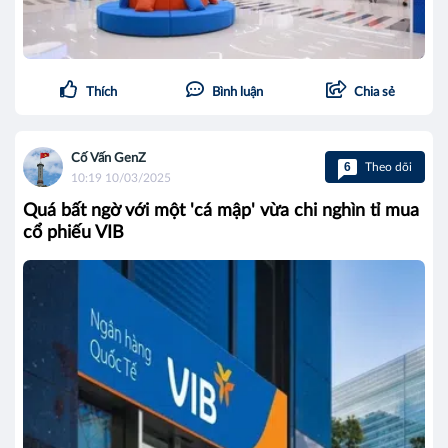
Thích
Bình luận
Chia sẻ
Cố Vấn GenZ
6
Theo dõi
10:19 10/03/2025
Quá bất ngờ với một 'cá mập' vừa chi nghìn tỉ mua
cổ phiếu VIB