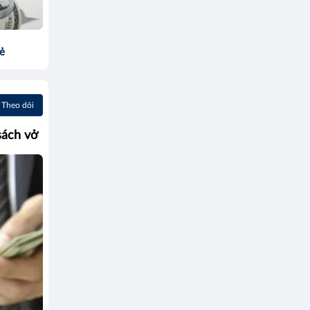
sẻ
Theo dõi
sách vở