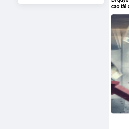
Bí quyế
cao tài 