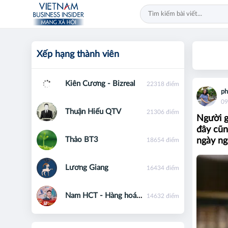
Xếp hạng thành viên
Kiên Cương - Bizreal
22318 điểm
ph
09
Thuận Hiếu QTV
21306 điểm
Người g
đây cũn
Thảo BT3
ngày ng
18654 điểm
Lương Giang
16434 điểm
Nam HCT - Hàng hoá phái sinh - 0867091553
14632 điểm