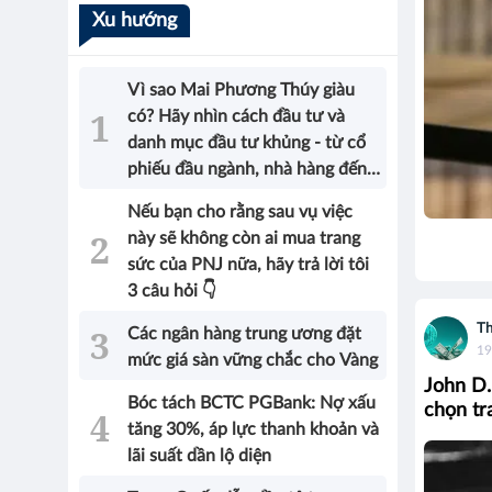
Xu hướng
Vì sao Mai Phương Thúy giàu
có? Hãy nhìn cách đầu tư và
danh mục đầu tư khủng - từ cổ
phiếu đầu ngành, nhà hàng đến
bất động sản của Hoa hậu sẽ có
Nếu bạn cho rằng sau vụ việc
được câu trả lời!
này sẽ không còn ai mua trang
sức của PNJ nữa, hãy trả lời tôi
3 câu hỏi 👇
Th
Các ngân hàng trung ương đặt
19
mức giá sàn vững chắc cho Vàng
John D.
Bóc tách BCTC PGBank: Nợ xấu
chọn tr
tăng 30%, áp lực thanh khoản và
lãi suất dần lộ diện