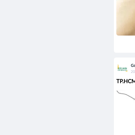
Gó
20
TP.HCM: