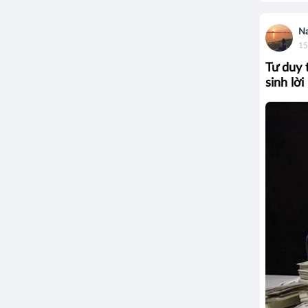
N
15
Tư duy 
sinh lờ