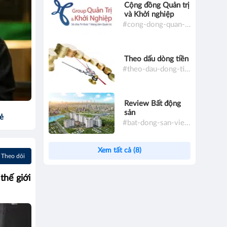
Cộng đồng Quản trị
và Khởi nghiệp
#cong-dong-quan-tri-va-khoi-nghiep
Theo dấu dòng tiền
#theo-dau-dong-tien
Review Bất động
sản
sẻ
#bat-dong-san-viet-nam
Xem tất cả (8)
Theo dõi
thế giới