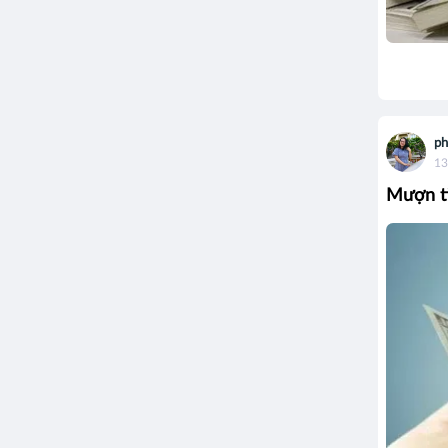
ph
13
Mượn ti