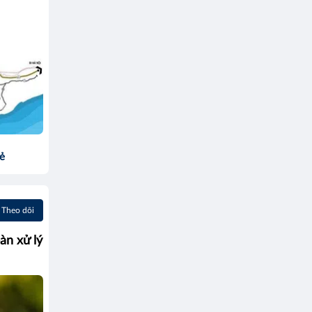
sẻ
Theo dõi
àn xử lý