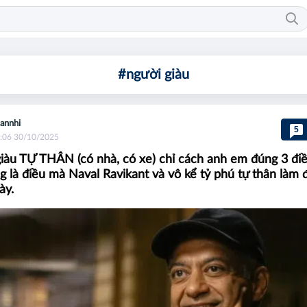
#người giàu
annhi
5
:06 30/10/2025
iàu TỰ THÂN (có nhà, có xe) chỉ cách anh em đúng 3 điề
g là điều mà Naval Ravikant và vô kể tỷ phú tự thân làm đi
ày.