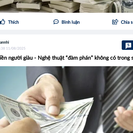
Thích
Bình luận
Chia 
annhi
5
:38 11/08/2025
ền người giàu - Nghệ thuật “đàm phán” không có trong 