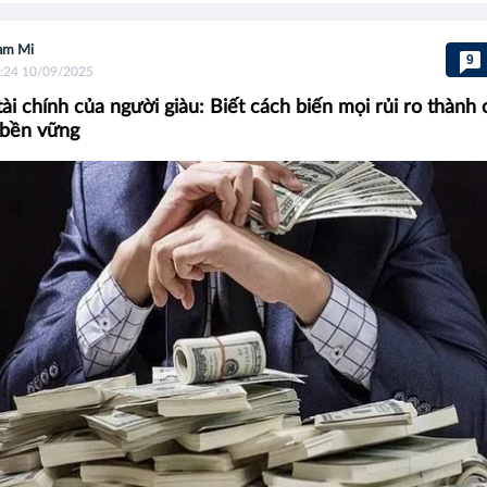
am Mi
9
:24 10/09/2025
tài chính của người giàu: Biết cách biến mọi rủi ro thành 
i bền vững