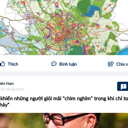
Thích
Bình luận
Chia 
iên Nam
7
:19 19/06/2025
 khiến những người giỏi mãi "chìm nghỉm" trong khi chỉ to
háy"