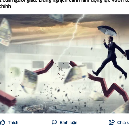
t của người giàu: Dùng nghịch cảnh làm động lực vươn tớ
chính
Thích
Bình luận
Chia 