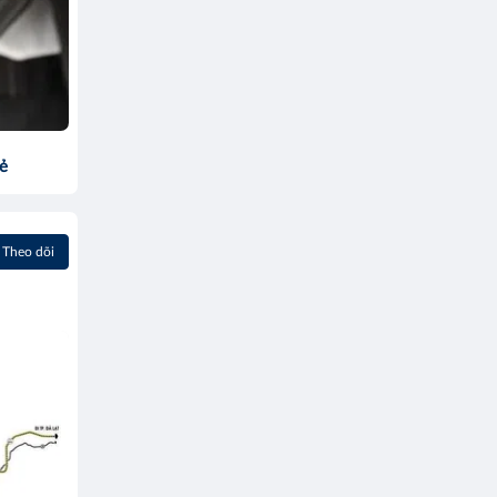
sẻ
Theo dõi