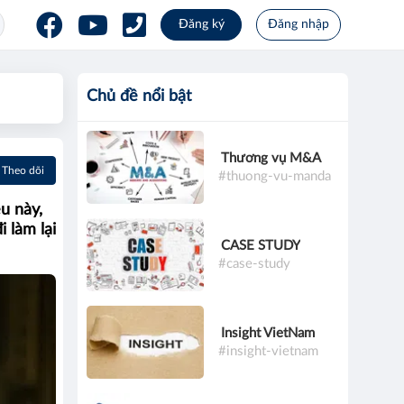
Đăng ký
Đăng nhập
Chủ đề nổi bật
Thương vụ M&A
Theo dõi
#thuong-vu-manda
u này,
 làm lại
CASE STUDY
#case-study
Insight VietNam
#insight-vietnam