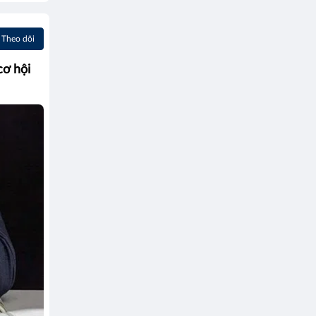
Theo dõi
cơ hội