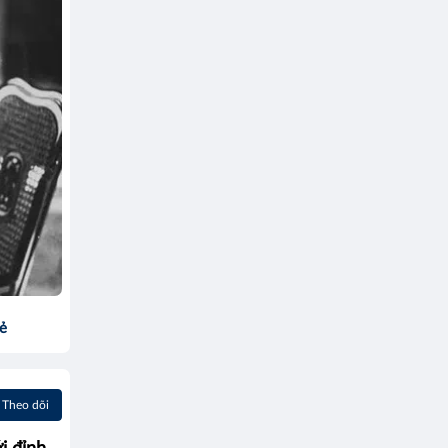
sẻ
Theo dõi