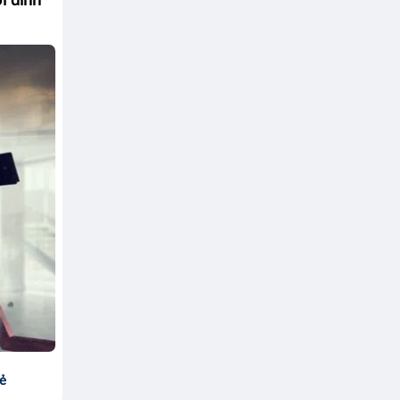
i đỉnh
sẻ