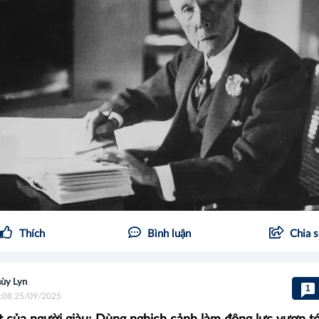
Thích
Bình luận
Chia 
ùy Lyn
1
:08 25/09/2025