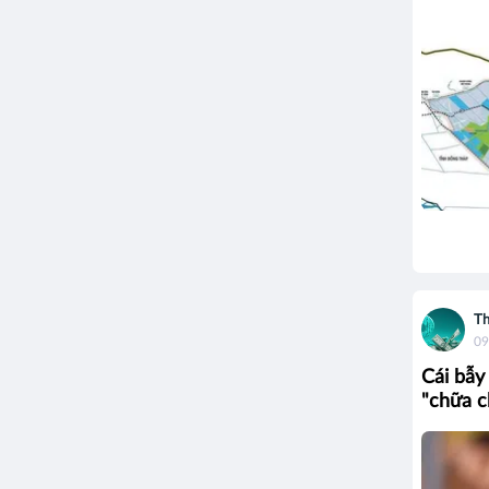
Th
09
Cái bẫy
"chữa c