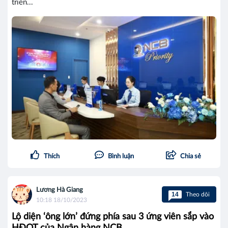
triển...
Thích
Bình luận
Chia sẻ
Lương Hà Giang
14
Theo dõi
10:18 18/10/2023
Lộ diện ‘ông lớn’ đứng phía sau 3 ứng viên sắp vào
HĐQT của Ngân hàng NCB