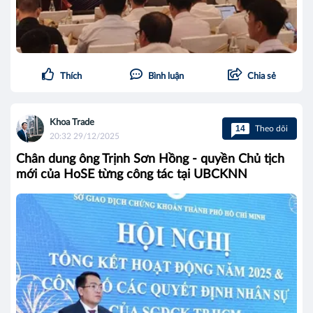
Thích
Bình luận
Chia sẻ
Khoa Trade
14
Theo dõi
20:32 29/12/2025
Chân dung ông Trịnh Sơn Hồng - quyền Chủ tịch
mới của HoSE từng công tác tại UBCKNN