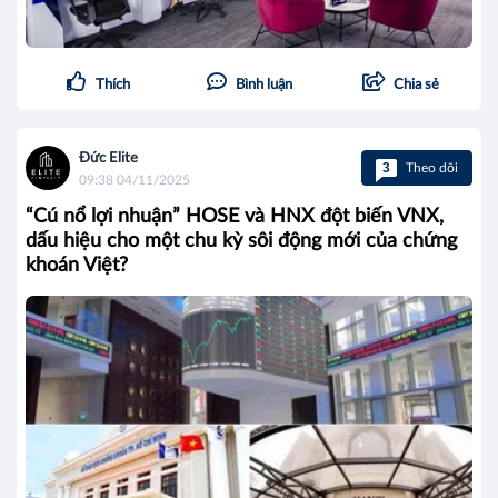
Thích
Bình luận
Chia sẻ
Đức Elite
3
Theo dõi
09:38 04/11/2025
“Cú nổ lợi nhuận” HOSE và HNX đột biến VNX,
dấu hiệu cho một chu kỳ sôi động mới của chứng
khoán Việt?