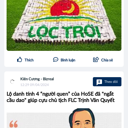
Thích
Bình luận
Chia sẻ
Kiên Cương - Bizreal
8
Theo dõi
12:29 09/04/2024
Lộ danh tính 4 “người quen” của HoSE đã "ngắt
cầu dao" giúp cựu chủ tịch FLC Trịnh Văn Quyết