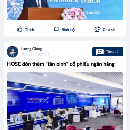
Thích
Bình luận
Chia sẻ
Lương Giang
27
Theo dõi
08:04 22/12/2025
HOSE đón thêm "tân binh" cổ phiếu ngân hàng