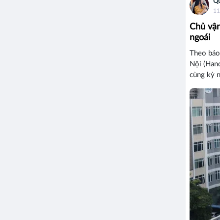
Q
11
Chủ vận
ngoái
Theo báo
Nội (Hano
cùng kỳ 