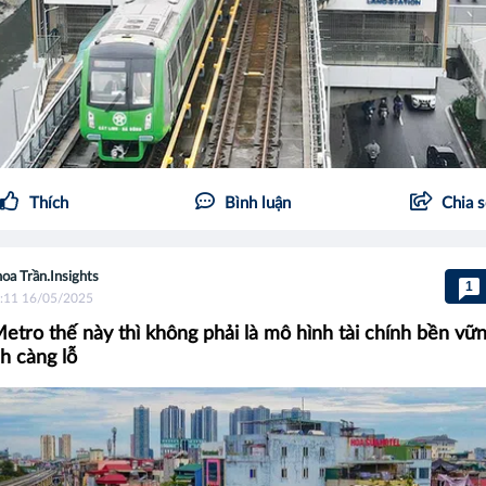
Thích
Bình luận
Chia 
oa Trần.Insights
1
:11 16/05/2025
etro thế này thì không phải là mô hình tài chính bền vữn
h càng lỗ