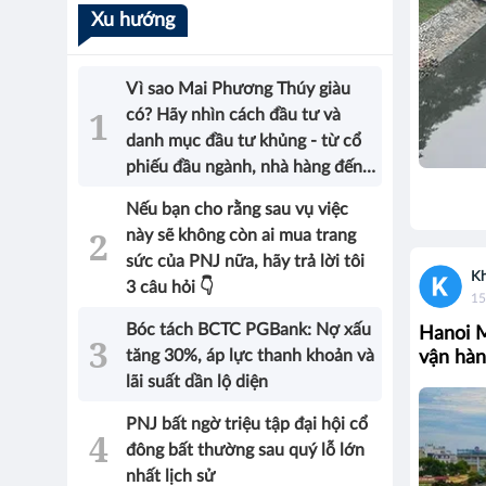
Xu hướng
Vì sao Mai Phương Thúy giàu
có? Hãy nhìn cách đầu tư và
danh mục đầu tư khủng - từ cổ
phiếu đầu ngành, nhà hàng đến
bất động sản của Hoa hậu sẽ có
Nếu bạn cho rằng sau vụ việc
được câu trả lời!
này sẽ không còn ai mua trang
sức của PNJ nữa, hãy trả lời tôi
Kh
3 câu hỏi 👇
15
Bóc tách BCTC PGBank: Nợ xấu
Hanoi M
tăng 30%, áp lực thanh khoản và
vận hàn
lãi suất dần lộ diện
PNJ bất ngờ triệu tập đại hội cổ
đông bất thường sau quý lỗ lớn
nhất lịch sử