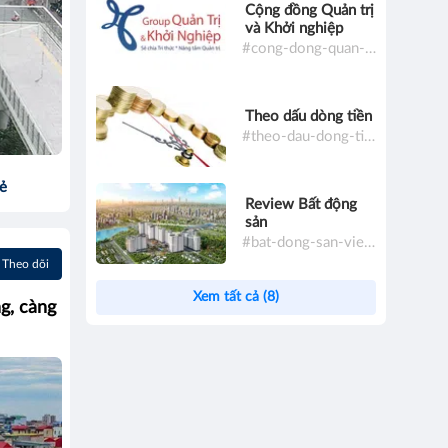
Cộng đồng Quản trị
và Khởi nghiệp
#cong-dong-quan-tri-va-khoi-nghiep
Theo dấu dòng tiền
#theo-dau-dong-tien
sẻ
Review Bất động
sản
#bat-dong-san-viet-nam
Theo dõi
Xem tất cả (8)
g, càng