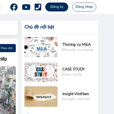
Đăng ký
Đăng nhập
Chủ đề nổi bật
Thương vụ M&A
Theo dõi
#thuong-vu-manda
tiếp
CASE STUDY
#case-study
Insight VietNam
#insight-vietnam