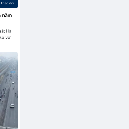
Theo dõi
n năm
sắt Hà
so với