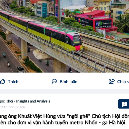
Thích
Bình luận
Chia 
ọc Khôi - Insights and Analysis
2
:23 19/12/2024
ng ông Khuất Việt Hùng vừa "ngồi ghế" Chủ tịch Hội đồ
iên cho đơn vị vận hành tuyến metro Nhổn - ga Hà Nội