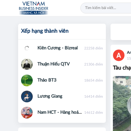
Xếp hạng thành viên
Kiên Cương - Bizreal
22258 điểm
An
15
Thuận Hiếu QTV
21306 điểm
Tàu chạ
Thảo BT3
18654 điểm
Lương Giang
16414 điểm
Nam HCT - Hàng hoá phái sinh - 0867091553
14612 điểm