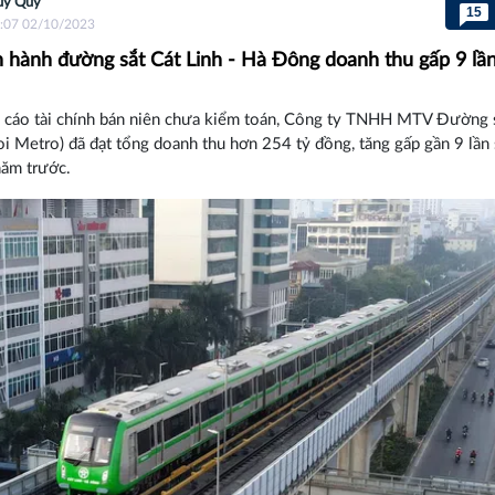
uý Quý
15
:07 02/10/2023
 hành đường sắt Cát Linh - Hà Đông doanh thu gấp 9 lầ
 cáo tài chính bán niên chưa kiểm toán, Công ty TNHH MTV Đường 
i Metro) đã đạt tổng doanh thu hơn 254 tỷ đồng, tăng gấp gần 9 lần 
năm trước.