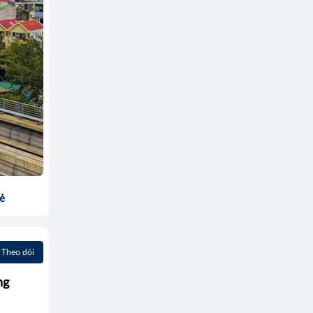
sẻ
Theo dõi
ng