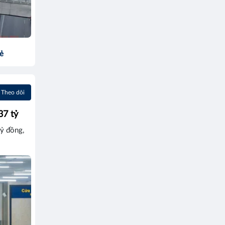
sẻ
Theo dõi
37 tỷ
ỷ đồng,