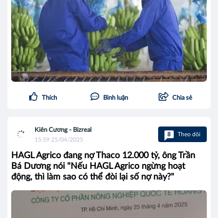
Thích
Bình luận
Chia sẻ
Kiên Cương - Bizreal
8
Theo dõi
15:59 25/04/2025
HAGL Agrico đang nợ Thaco 12.000 tỷ, ông Trần
Bá Dương nói "Nếu HAGL Agrico ngừng hoạt
động, thì làm sao có thể đòi lại số nợ này?"