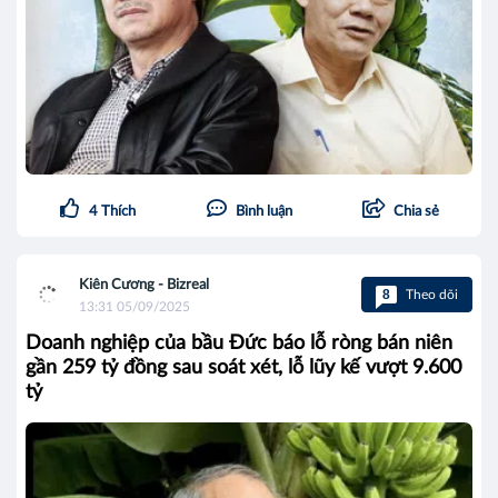
4
Thích
Bình luận
Chia sẻ
Kiên Cương - Bizreal
8
Theo dõi
13:31 05/09/2025
Doanh nghiệp của bầu Đức báo lỗ ròng bán niên
gần 259 tỷ đồng sau soát xét, lỗ lũy kế vượt 9.600
tỷ