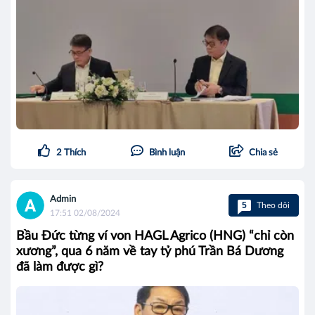
2
Thích
Bình luận
Chia sẻ
Admin
5
Theo dõi
17:51 02/08/2024
Bầu Đức từng ví von HAGL Agrico (HNG) “chỉ còn
xương”, qua 6 năm về tay tỷ phú Trần Bá Dương
đã làm được gì?