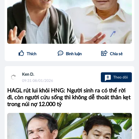
Thích
Bình luận
Chia sẻ
Ken D.
8
Theo dõi
09:31 08/01/2026
HAGL rút lui khỏi HNG: Người sinh ra có thể rời
đi, còn người cứu sống thì không dễ thoát thân kẹt
trong núi nợ 12.000 tỷ