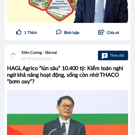
1
Thích
Bình luận
Chia sẻ
Kiên Cương - Bizreal
8
Theo dõi
09:10 02/04/2026
HAGL Agrico “lún sâu” 10.400 tỷ: Kiểm toán nghi
ngờ khả năng hoạt động, sống còn nhờ THACO
“bơm oxy”?