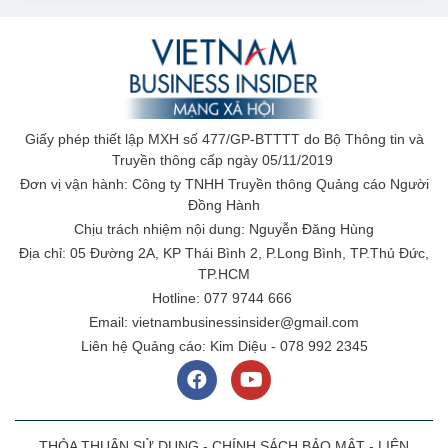
Giấy phép thiết lập MXH số 477/GP-BTTTT do Bộ Thông tin và
Truyền thông cấp ngày 05/11/2019
Đơn vị vận hành: Công ty TNHH Truyền thông Quảng cáo Người
Đồng Hành
Chịu trách nhiệm nội dung: Nguyễn Đăng Hùng
Địa chỉ: 05 Đường 2A, KP Thái Bình 2, P.Long Bình, TP.Thủ Đức,
TP.HCM
Hotline: 077 9744 666
Email: vietnambusinessinsider@gmail.com
Liên hệ Quảng cáo: Kim Diệu - 078 992 2345
THỎA THUẬN SỬ DỤNG
-
CHÍNH SÁCH BẢO MẬT
-
LIÊN