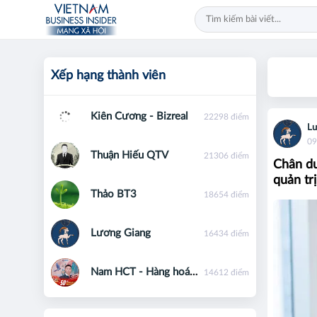
Xếp hạng thành viên
Kiên Cương - Bizreal
22298 điểm
Lư
09
Thuận Hiếu QTV
21306 điểm
Chân du
quản tr
Thảo BT3
18654 điểm
Lương Giang
16434 điểm
Nam HCT - Hàng hoá phái sinh - 0867091553
14612 điểm