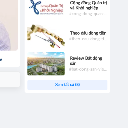
Cộng đồng Quản trị
và Khởi nghiệp
#cong-dong-quan-tri-va-khoi-nghiep
Theo dấu dòng tiền
#theo-dau-dong-tien
Review Bất động
sẻ
sản
#bat-dong-san-viet-nam
Xem tất cả (8)