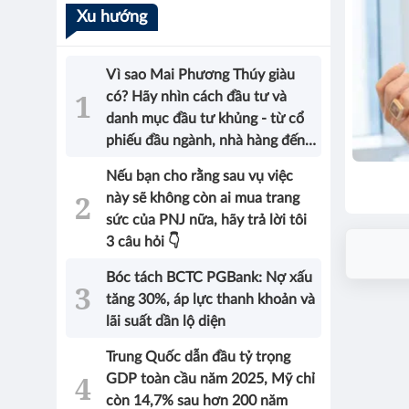
Xu hướng
Vì sao Mai Phương Thúy giàu
có? Hãy nhìn cách đầu tư và
danh mục đầu tư khủng - từ cổ
phiếu đầu ngành, nhà hàng đến
bất động sản của Hoa hậu sẽ có
Nếu bạn cho rằng sau vụ việc
được câu trả lời!
này sẽ không còn ai mua trang
sức của PNJ nữa, hãy trả lời tôi
3 câu hỏi 👇
Bóc tách BCTC PGBank: Nợ xấu
tăng 30%, áp lực thanh khoản và
lãi suất dần lộ diện
Trung Quốc dẫn đầu tỷ trọng
GDP toàn cầu năm 2025, Mỹ chỉ
còn 14,7% sau hơn 200 năm