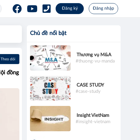
Đăng ký
Đăng nhập
Chủ đề nổi bật
Thương vụ M&A
Theo dõi
#thuong-vu-manda
ội đồng
CASE STUDY
#case-study
Insight VietNam
#insight-vietnam