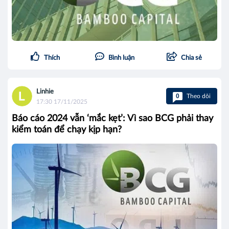
Thích
Bình luận
Chia sẻ
Linhie
0
Theo dõi
17:30 17/11/2025
Báo cáo 2024 vẫn ‘mắc kẹt’: Vì sao BCG phải thay
kiểm toán để chạy kịp hạn?