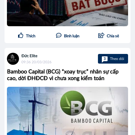
Thích
Bình luận
Chia sẻ
Đức Elite
3
Theo dõi
09:36 20/03/2026
Bamboo Capital (BCG) “xoay trục” nhân sự cấp
cao, dời ĐHĐCĐ vì chưa xong kiểm toán