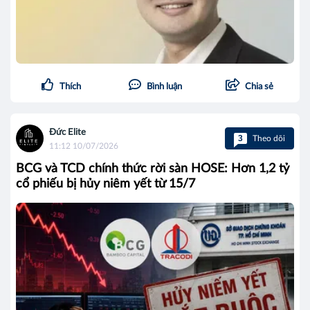
Thích
Bình luận
Chia sẻ
Đức Elite
3
Theo dõi
11:12 10/07/2026
BCG và TCD chính thức rời sàn HOSE: Hơn 1,2 tỷ
cổ phiếu bị hủy niêm yết từ 15/7