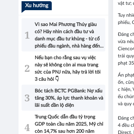
vật tư;
Xu hướng
Tuy nhi
phiếu, 
Vì sao Mai Phương Thúy giàu
có? Hãy nhìn cách đầu tư và
Đáng ch
danh mục đầu tư khủng - từ cổ
vừa nêu
phiếu đầu ngành, nhà hàng đến
Cienco
bất động sản của Hoa hậu sẽ có
trái qu
Nếu bạn cho rằng sau vụ việc
được câu trả lời!
phạt 35
này sẽ không còn ai mua trang
sức của PNJ nữa, hãy trả lời tôi
Án phạt
3 câu hỏi 👇
ốn, cũn
c hiện,
Bóc tách BCTC PGBank: Nợ xấu
ếu chún
tăng 30%, áp lực thanh khoản và
và quy 
lãi suất dần lộ diện
Trung Quốc dẫn đầu tỷ trọng
Đáng ch
GDP toàn cầu năm 2025, Mỹ chỉ
4 đều c
còn 14,7% sau hơn 200 năm
Direct,