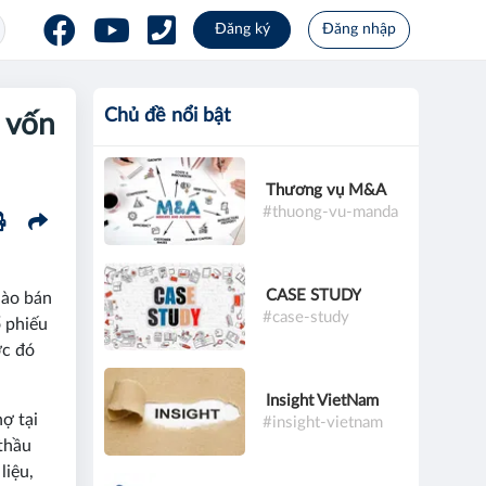
Đăng ký
Đăng nhập
Chủ đề nổi bật
 vốn
Thương vụ M&A
#thuong-vu-manda
CASE STUDY
hào bán
#case-study
 phiếu
ớc đó
Insight VietNam
ợ tại
#insight-vietnam
thầu
liệu,