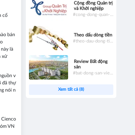
Cộng đồng Quản trị
và Khởi nghiệp
#cong-dong-quan-tri-va-khoi-nghiep
n cổ
hào bán
Theo dấu dòng tiền
#theo-dau-dong-tien
ạo
này là
h xử
Review Bất động
sản
#bat-dong-san-viet-nam
nguồn v
4 đã thự
Xem tất cả (8)
ng nói n
, Cienco
nhóm VN