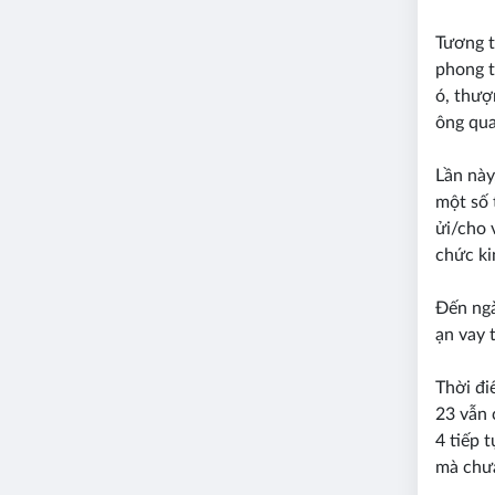
Tương t
phong t
ó, thượ
ông qua
Lần này
một số 
ửi/cho 
chức ki
Đến ngà
ạn vay 
Thời đi
23 vẫn 
4 tiếp 
mà chư