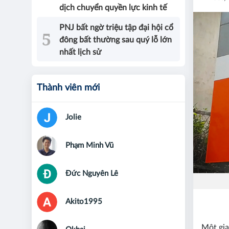
dịch chuyển quyền lực kinh tế
PNJ bất ngờ triệu tập đại hội cổ
đông bất thường sau quý lỗ lớn
nhất lịch sử
Thành viên mới
Jolie
Phạm Minh Vũ
Đức Nguyên Lê
Akito1995
Một gia