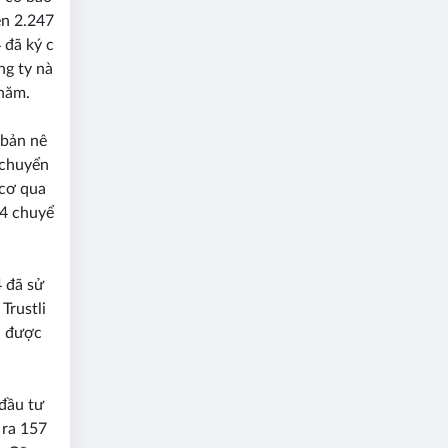
ên 2.247
 đã ký c
ng ty nà
/năm.
 bản nê
ã chuyển
 cơ qua
o4 chuyể
4 đã sử
Trustli
ưa được
 đầu tư
i ra 157