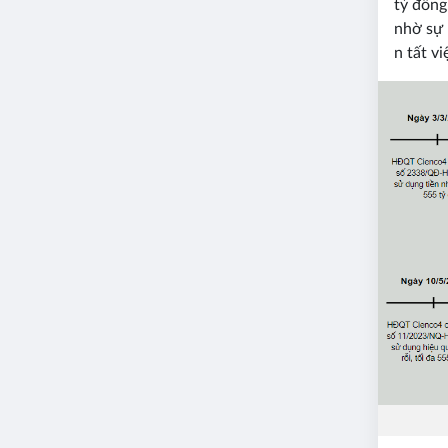
tỷ đồng
nhờ sự 
n tất v