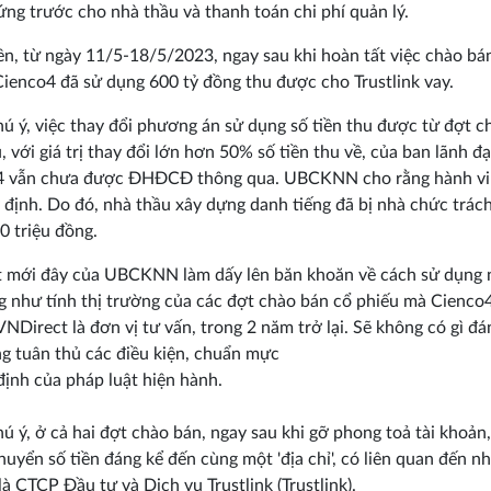
 ứng trước cho nhà thầu và thanh toán chi phí quản lý.
ên, từ ngày 11/5-18/5/2023, ngay sau khi hoàn tất việc chào bá
Cienco4 đã sử dụng 600 tỷ đồng thu được cho Trustlink vay.
ú ý, việc thay đổi phương án sử dụng số tiền thu được từ đợt c
, với giá trị thay đổi lớn hơn 50% số tiền thu về, của ban lãnh đ
4 vẫn chưa được ĐHĐCĐ thông qua. UBCKNN cho rằng hành vi 
y định. Do đó, nhà thầu xây dựng danh tiếng đã bị nhà chức trác
0 triệu đồng.
 mới đây của UBCKNN làm dấy lên băn khoăn về cách sử dụng 
g như tính thị trường của các đợt chào bán cổ phiếu mà Cienco
 VNDirect là đơn vị tư vấn, trong 2 năm trở lại. Sẽ không có gì đá
g tuân thủ các điều kiện, chuẩn mực
định của pháp luật hiện hành.
ú ý, ở cả hai đợt chào bán, ngay sau khi gỡ phong toả tài khoản
huyển số tiền đáng kể đến cùng một 'địa chỉ', có liên quan đến 
 là CTCP Đầu tư và Dịch vụ Trustlink (Trustlink).