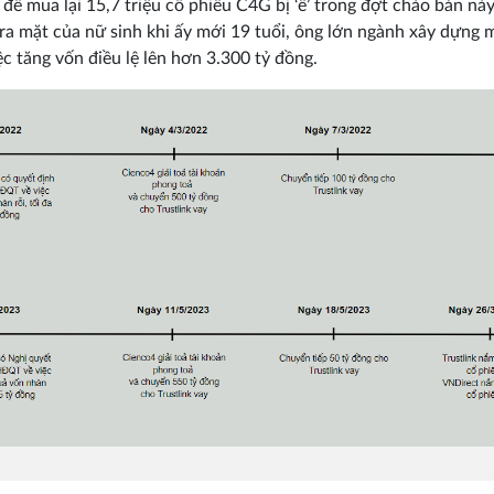
 để mua lại 15,7 triệu cổ phiếu C4G bị ‘ế’ trong đợt chào bán nà
ra mặt của nữ sinh khi ấy mới 19 tuổi, ông lớn ngành xây dựng 
iệc tăng vốn điều lệ lên hơn 3.300 tỷ đồng.