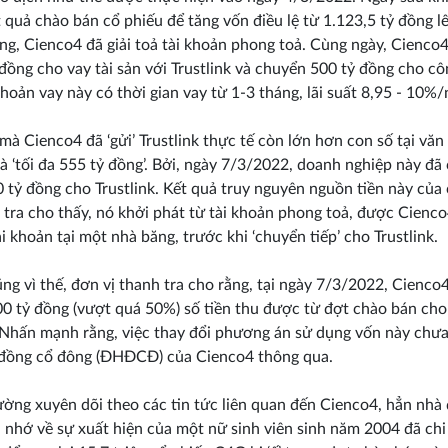
 quả chào bán cổ phiếu để tăng vốn điều lệ từ 1.123,5 tỷ đồng l
ồng, Cienco4 đã giải toả tài khoản phong toả. Cùng ngày, Cienco4
đồng cho vay tài sản với Trustlink và chuyển 500 tỷ đồng cho cô
khoản vay này có thời gian vay từ 1-3 tháng, lãi suất 8,95 - 10%
 mà Cienco4 đã ‘gửi’ Trustlink thực tế còn lớn hơn con số tại văn
 là ‘tối đa 555 tỷ đồng’. Bởi, ngày 7/3/2022, doanh nghiệp này đ
0 tỷ đồng cho Trustlink. Kết quả truy nguyên nguồn tiền này của
 tra cho thấy, nó khởi phát từ tài khoản phong toả, được Cienc
ài khoản tại một nhà băng, trước khi ‘chuyển tiếp’ cho Trustlink.
ũng vì thế, đơn vị thanh tra cho rằng, tại ngày 7/3/2022, Cienco
0 tỷ đồng (vượt quá 50%) số tiền thu được từ đợt chào bán cho 
 Nhấn mạnh rằng, việc thay đổi phương án sử dụng vốn này ch
 đồng cổ đông (ĐHĐCĐ) của Cienco4 thông qua.
ờng xuyên dõi theo các tin tức liên quan đến Cienco4, hẳn nhà
 nhớ về sự xuất hiện của một nữ sinh viên sinh năm 2004 đã ch