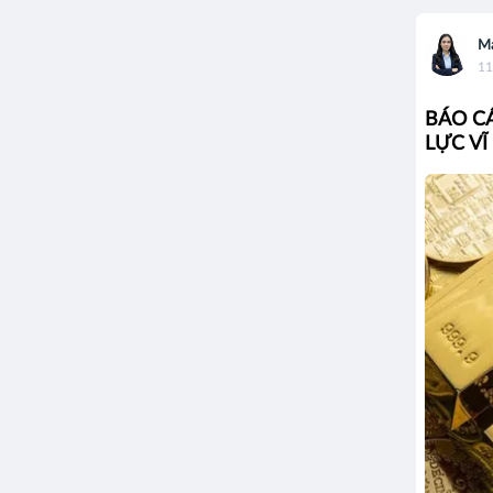
Ma
11
BÁO CÁ
LỰC VĨ