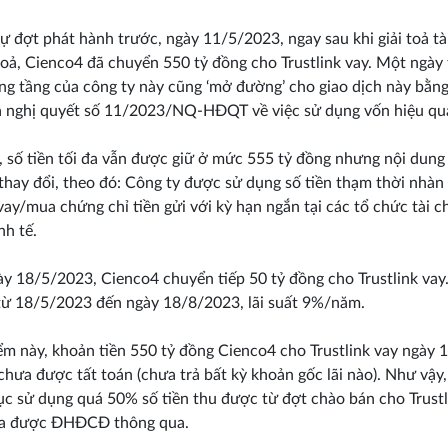
ự đợt phát hành trước, ngày 11/5/2023, ngay sau khi giải toả t
oả, Cienco4 đã chuyển 550 tỷ đồng cho Trustlink vay. Một ngày
ng tầng của công ty này cũng ‘mở đường’ cho giao dịch này bằng
 nghị quyết số 11/2023/NQ-HĐQT về việc sử dụng vốn hiệu qu
, số tiền tối đa vẫn được giữ ở mức 555 tỷ đồng nhưng nội dung
thay đổi, theo đó: Công ty được sử dụng số tiền thạm thời nhàn 
vay/mua chứng chỉ tiền gửi với kỳ hạn ngắn tại các tổ chức tài c
nh tế.
y 18/5/2023, Cienco4 chuyển tiếp 50 tỷ đồng cho Trustlink vay.
từ 18/5/2023 đến ngày 18/8/2023, lãi suất 9%/năm.
ểm này, khoản tiền 550 tỷ đồng Cienco4 cho Trustlink vay ngày 
chưa được tất toán (chưa trả bất kỳ khoản gốc lãi nào). Như vậy
tục sử dụng quá 50% số tiền thu được từ đợt chào bán cho Trust
a được ĐHĐCĐ thông qua.