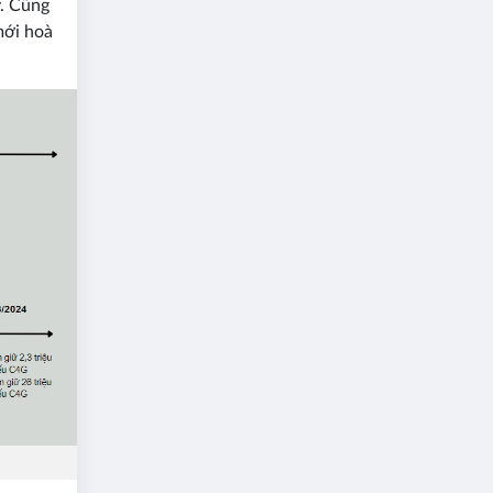
y. Cũng
mới hoà