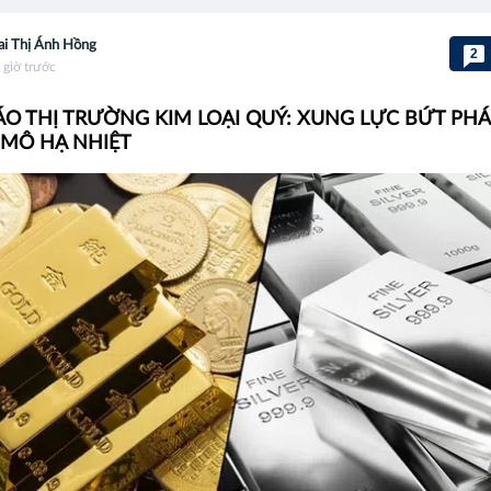
i Thị Ánh Hồng
2
 giờ trước
O THỊ TRƯỜNG KIM LOẠI QUÝ: XUNG LỰC BỨT PHÁ
 MÔ HẠ NHIỆT