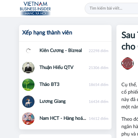
Xếp hạng thành viên
Sau 
cho 
Kiên Cương - Bizreal
22298 điểm
Thuận Hiếu QTV
21306 điểm
Thảo BT3
Cụ thể,
18654 điểm
cổ phiế
này đã 
Lương Giang
16434 điểm
một năm
Nam HCT - Hàng hoá phái sinh - 0867091553
14612 điểm
Theo đó
ngân hà
phụ và 