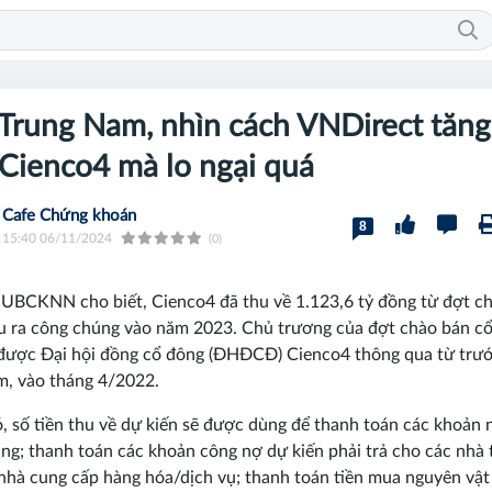
Trung Nam, nhìn cách VNDirect tăng
Cienco4 mà lo ngại quá
Cafe Chứng khoán
8
15:40 06/11/2024
(0)
 UBCKNN cho biết, Cienco4 đã thu về 1.123,6 tỷ đồng từ đợt c
u ra công chúng vào năm 2023. Chủ trương của đợt chào bán cổ
được Đại hội đồng cổ đông (ĐHĐCĐ) Cienco4 thông qua từ trư
, vào tháng 4/2022.
, số tiền thu về dự kiến sẽ được dùng để thanh toán các khoản n
ng; thanh toán các khoản công nợ dự kiến phải trả cho các nhà 
nhà cung cấp hàng hóa/dịch vụ; thanh toán tiền mua nguyên vật 