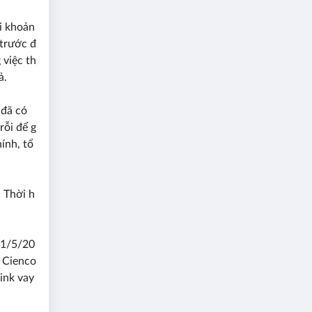
ài khoản
 trước đ
 việc th
ả.
 đã có
rỗi để g
hính, tổ
 Thời h
11/5/20
, Cienco
link vay