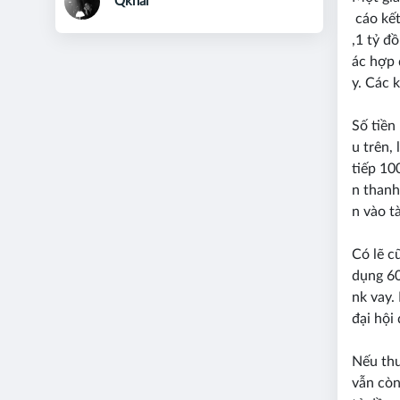
Qkhai
cáo kết
,1 tỷ đ
ác hợp 
y. Các 
Số tiền
u trên,
tiếp 10
n thanh
n vào t
Có lẽ c
dụng 60
nk vay.
đại hội
Nếu thư
vẫn còn