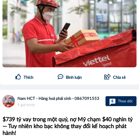
Thích
Bình luận
Chia sẻ
Nam HCT - Hàng hoá phái sinh - 0867091553
6
Theo dõi
9 giờ trước
$739 tỷ vay trong một quý, nợ Mỹ chạm $40 nghìn tỷ
— Tuy nhiên kho bạc không thay đổi kế hoạch phát
hành!