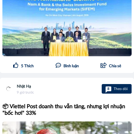
5
Thích
Bình luận
Chia sẻ
Nhật Hạ
8
Theo dõi
9 giờ trước
📦 Viettel Post doanh thu vẫn tăng, nhưng lợi nhuận
"bốc hơi" 33%