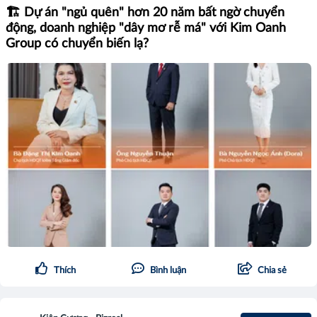
🏗️ Dự án "ngủ quên" hơn 20 năm bất ngờ chuyển
động, doanh nghiệp "dây mơ rễ má" với Kim Oanh
Group có chuyển biến lạ?
Thích
Bình luận
Chia sẻ