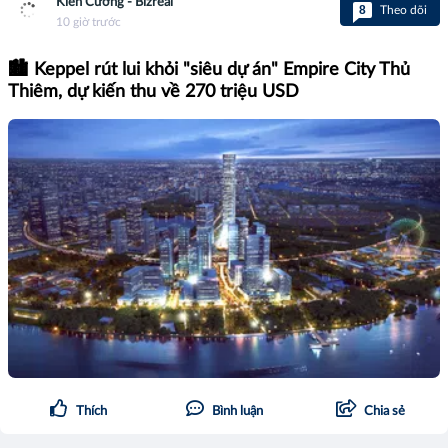
Kiên Cương - Bizreal
8
Theo dõi
10 giờ trước
🏙️ Keppel rút lui khỏi "siêu dự án" Empire City Thủ
Thiêm, dự kiến thu về 270 triệu USD
Thích
Bình luận
Chia sẻ