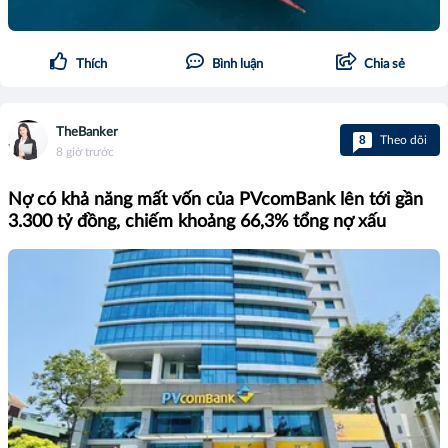
Thích
Bình luận
Chia sẻ
TheBanker
8
Theo dõi
8 giờ trước
Nợ có khả năng mất vốn của PVcomBank lên tới gần
3.300 tỷ đồng, chiếm khoảng 66,3% tổng nợ xấu