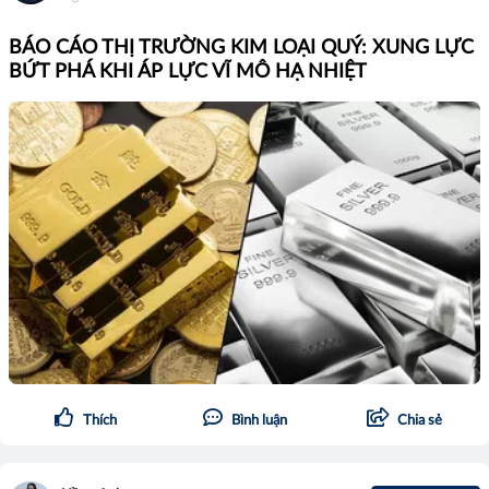
BÁO CÁO THỊ TRƯỜNG KIM LOẠI QUÝ: XUNG LỰC
BỨT PHÁ KHI ÁP LỰC VĨ MÔ HẠ NHIỆT
Thích
Bình luận
Chia sẻ