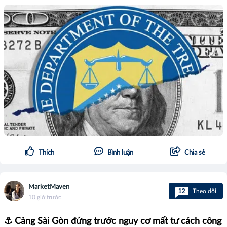
Thích
Bình luận
Chia sẻ
MarketMaven
12
Theo dõi
10 giờ trước
⚓ Cảng Sài Gòn đứng trước nguy cơ mất tư cách công