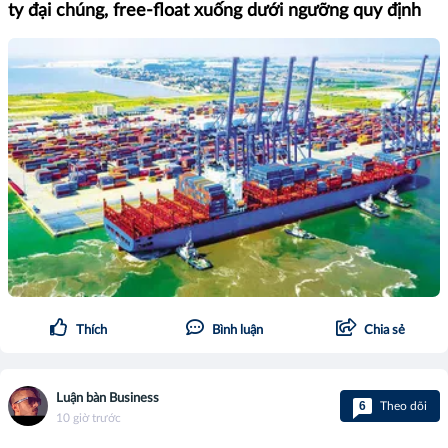
ty đại chúng, free-float xuống dưới ngưỡng quy định
Thích
Bình luận
Chia sẻ
Luận bàn Business
6
Theo dõi
10 giờ trước