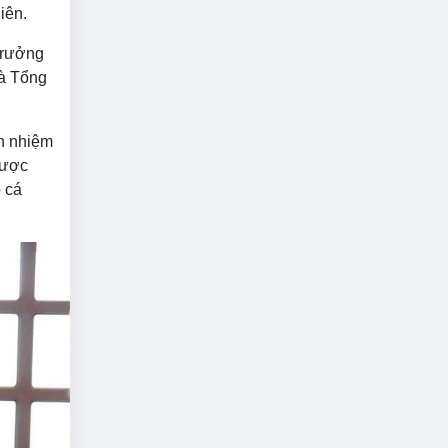
niên.
Trưởng
là Tổng
n nhiệm
được
o cá