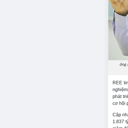
ông 
REE tin
nghiệm
phát tr
cơ hội p
Cập nhậ
1.837 t