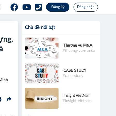
Đăng ký
Đăng nhập
Chủ đề nổi bật
dựng,
Thương vụ M&A
à
#thuong-vu-manda
CASE STUDY
#case-study
 Minh
Insight VietNam
#insight-vietnam