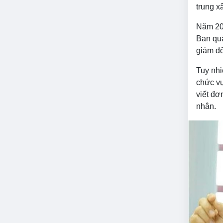
trung x
Năm 20
Ban quả
giám đ
Tuy nh
chức vụ
viết đơ
nhân.