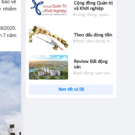
g báo về
Cộng đồng Quản trị
và Khởi nghiệp
ừ nhiệm
#cong-dong-quan-tri-va-khoi-nghiep
8/2020.
Theo dấu dòng tiền
n 7 năm
#theo-dau-dong-tien
Review Bất động
sản
#bat-dong-san-viet-nam
Xem tất cả (8)