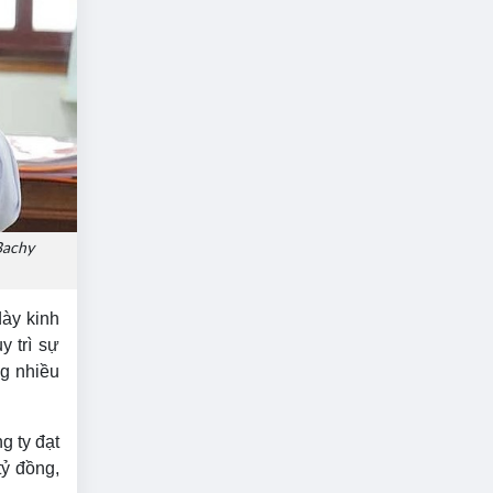
Bachy
dày kinh
 trì sự
ng nhiều
g ty đạt
tỷ đồng,