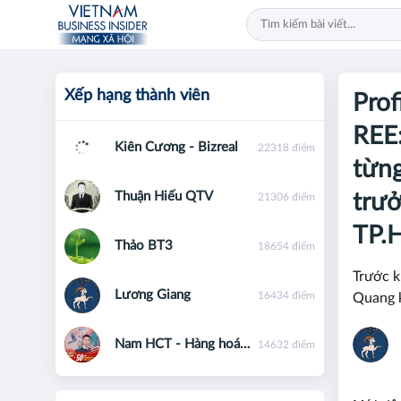
Xếp hạng thành viên
Prof
REE:
Kiên Cương - Bizreal
22318 điểm
từng
Thuận Hiếu QTV
trưở
21306 điểm
TP.
Thảo BT3
18654 điểm
Trước k
Lương Giang
16434 điểm
Quang k
Nam HCT - Hàng hoá phái sinh - 0867091553
14632 điểm