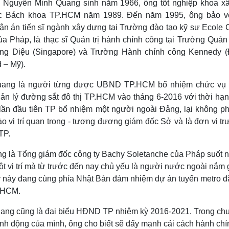
 Nguyễn Minh Quang sinh năm 1966, ông tốt nghiệp khoa x
c Bách khoa TP.HCM năm 1989. Đến năm 1995, ông bảo v
ận án tiến sĩ ngành xây dựng tại Trường đào tạo kỹ sư Ecole 
ủa Pháp, là thạc sĩ Quản trị hành chính công tại Trường Quản
ng Diệu (Singapore) và Trường Hành chính công Kennedy (
 – Mỹ).
ang là người từng được UBND TP.HCM bổ nhiệm chức vụ
ản lý đường sắt đô thị TP.HCM vào tháng 6-2016 với thời hạn
lần đầu tiên TP bổ nhiệm một người ngoài Đảng, lại không p
o vị trí quan trọng - tương đương giám đốc Sở và là đơn vị tr
TP.
g là Tổng giám đốc công ty Bachy Soletanche của Pháp suốt 
t vị trí mà từ trước đến nay chủ yếu là người nước ngoài nắm 
 này đang cùng phía Nhật Bản đảm nhiệm dự án tuyến metro đầ
.HCM.
ang cũng là đại biểu HĐND TP nhiệm kỳ 2016-2021. Trong c
ành động của mình, ông cho biết sẽ đẩy mạnh cải cách hành chí