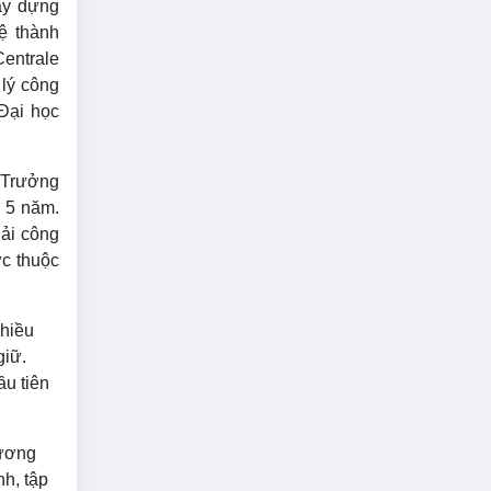
ây dựng
ệ thành
Centrale
 lý công
Đại học
 Trưởng
 5 năm.
hải công
ực thuộc
nhiều
giữ.
u tiên
hương
nh, tập