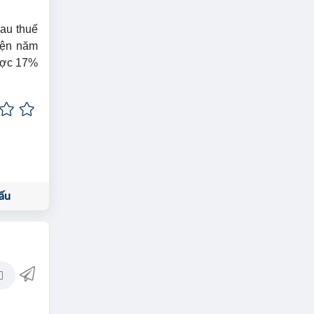
au thuế
iện năm
ược 17%
ấu