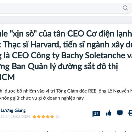
ile "xịn sò" của tân CEO Cơ điện lạnh
 Thạc sĩ Harvard, tiến sĩ ngành xây 
 là CEO Công ty Bachy Soletanche v
ng Ban Quản lý đường sắt đô thị
HCM
hi được bổ nhiệm vào vị trí Tổng Giám đốc REE, ông Lê Nguyễn
hông giữ chức vụ gì ở doanh nghiệp này.
Lương Giang
27
12:34 28/06/2024
(3)