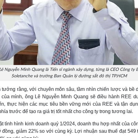
Lê Nguyễn Minh Quang là Tiến sĩ ngành xây dựng, từng là CEO Công ty 
Soletanche và trưởng Ban Quản lý đường sắt đô thị TP.HCM
 tưởng rằng, với chuyên môn sâu, tầm nhìn chiến lược và bề 
 của mình, ông Lê Nguyễn Minh Quang sẽ điều hành REE duy
iển, thực hiện các mục tiêu bền vững mới của REE và tận dụ
hía trước để tạo ra giá trị tốt nhất cho công ty trong tương lai.
t tình hình kinh doanh quý 1/2024, doanh thu hợp nhất của côn
ỷ đồng, giảm 22% so với cùng kỳ. Lợi nhuận sau thuế đạt 549 