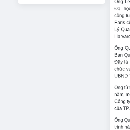
Ông Lê
Đại họ
công lu
Paris c
Lý Qua
Harvard
Ông Qu
Ban Qu
Đây là 
chức và
UBND 
Ông từn
năm, mộ
Công ty
của TP
Ông Qu
trình h