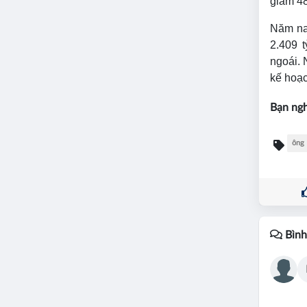
giảm 48
Năm na
2.409 
ngoái.
kế hoạc
Bạn ngh
ông
Bình