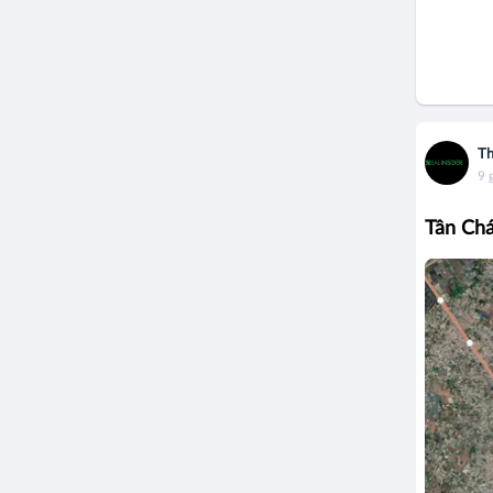
Th
9 
Tân Chá