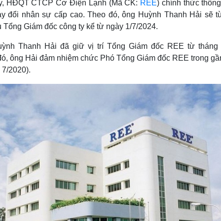
y, HĐQT CTCP Cơ Điện Lạnh (Mã CK:
REE
) chính thức thôn
hay đổi nhân sự cấp cao. Theo đó, ông Huỳnh Thanh Hải sẽ t
 Tổng Giám đốc công ty kể từ ngày 1/7/2024.
ỳnh Thanh Hải đã giữ vị trí Tổng Giám đốc REE từ tháng 
đó, ông Hải đảm nhiệm chức Phó Tổng Giám đốc REE trong gầ
 7/2020).