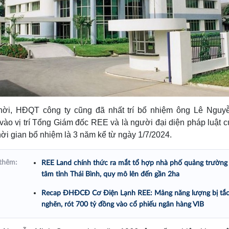
hời, HĐQT công ty cũng đã nhất trí bổ nhiệm ông Lê Nguy
ào vị trí Tổng Giám đốc REE và là người đại diện pháp luật 
thời gian bổ nhiệm là 3 năm kể từ ngày 1/7/2024.
thêm:
REE Land chính thức ra mắt tổ hợp nhà phố quảng trường
tâm tỉnh Thái Bình, quy mô lên đến gần 2ha
Recap ĐHĐCĐ Cơ Điện Lạnh REE: Mảng năng lượng bị tắ
nghẽn, rót 700 tỷ đồng vào cổ phiếu ngân hàng VIB