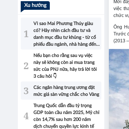
Mới đâ
Xu hướng
việc t
chức vụ
Vì sao Mai Phương Thúy giàu
Ông Hu
có? Hãy nhìn cách đầu tư và
Trước 
danh mục đầu tư khủng - từ cổ
(2013 –
phiếu đầu ngành, nhà hàng đến
bất động sản của Hoa hậu sẽ có
Nếu bạn cho rằng sau vụ việc
được câu trả lời!
này sẽ không còn ai mua trang
sức của PNJ nữa, hãy trả lời tôi
3 câu hỏi 👇
Các ngân hàng trung ương đặt
mức giá sàn vững chắc cho Vàng
Trung Quốc dẫn đầu tỷ trọng
GDP toàn cầu năm 2025, Mỹ chỉ
còn 14,7% sau hơn 200 năm
dịch chuyển quyền lực kinh tế