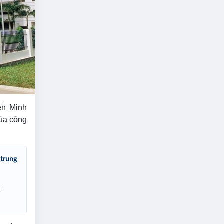
ễn Minh
của công
 trung
c