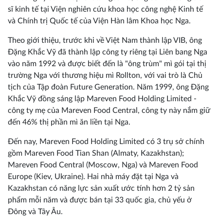
sĩ kinh tế tại Viện nghiên cứu khoa học công nghệ Kinh tế
và Chính trị Quốc tế của Viện Hàn lâm Khoa học Nga.
Theo giới thiệu, trước khi về Việt Nam thành lập VIB, ông
Đặng Khắc Vỹ đã thành lập công ty riêng tại Liên bang Nga
vào năm 1992 và được biết đến là "ông trùm" mì gói tại thị
trường Nga với thương hiệu mì Rollton, với vai trò là Chủ
tịch của Tập đoàn Future Generation. Năm 1999, ông Đặng
Khắc Vỹ đồng sáng lập Mareven Food Holding Limited -
công ty mẹ của Mareven Food Central, công ty này nắm giữ
đến 46% thị phần mì ăn liền tại Nga.
Đến nay, Mareven Food Holding Limited có 3 trụ sở chính
gồm Mareven Food Tian Shan (Almaty, Kazakhstan);
Mareven Food Central (Moscow, Nga) và Mareven Food
Europe (Kiev, Ukraine). Hai nhà máy đặt tại Nga và
Kazakhstan có năng lực sản xuất ước tính hơn 2 tỷ sản
phẩm mỗi năm và được bán tại 33 quốc gia, chủ yếu ở
Đông và Tây Âu.