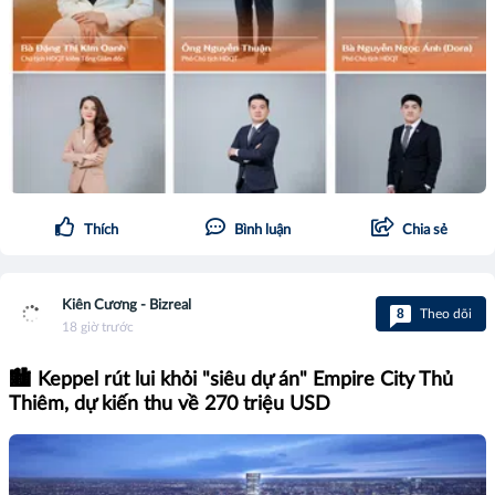
Thích
Bình luận
Chia sẻ
Kiên Cương - Bizreal
8
Theo dõi
18 giờ trước
🏙️ Keppel rút lui khỏi "siêu dự án" Empire City Thủ
Thiêm, dự kiến thu về 270 triệu USD