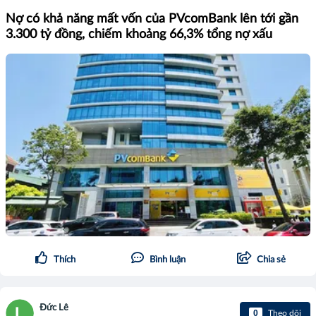
Nợ có khả năng mất vốn của PVcomBank lên tới gần
3.300 tỷ đồng, chiếm khoảng 66,3% tổng nợ xấu
Thích
Bình luận
Chia sẻ
Đức Lê
0
Theo dõi