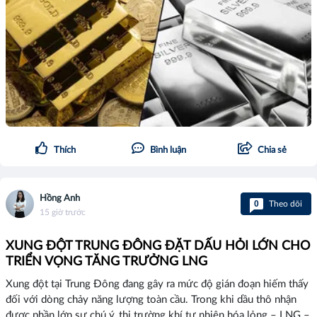
Thích
Bình luận
Chia sẻ
Hồng Anh
0
Theo dõi
15 giờ trước
XUNG ĐỘT TRUNG ĐÔNG ĐẶT DẤU HỎI LỚN CHO
TRIỂN VỌNG TĂNG TRƯỞNG LNG
Xung đột tại Trung Đông đang gây ra mức độ gián đoạn hiếm thấy
đối với dòng chảy năng lượng toàn cầu. Trong khi dầu thô nhận
được phần lớn sự chú ý, thị trường khí tự nhiên hóa lỏng – LNG –