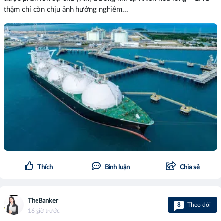
thậm chí còn chịu ảnh hưởng nghiêm...
Thích
Bình luận
Chia sẻ
TheBanker
8
Theo dõi
16 giờ trước