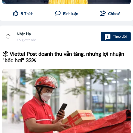
5
Thích
Bình luận
Chia sẻ
Nhật Hạ
8
Theo dõi
16 giờ trước
📦 Viettel Post doanh thu vẫn tăng, nhưng lợi nhuận
"bốc hơi" 33%