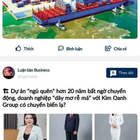
Thích
Bình luận
Chia sẻ
Luận bàn Business
6
Theo dõi
18 giờ trước
🏗️ Dự án "ngủ quên" hơn 20 năm bất ngờ chuyển
động, doanh nghiệp "dây mơ rễ má" với Kim Oanh
Group có chuyển biến lạ?