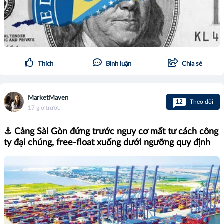
Thích
Bình luận
Chia sẻ
MarketMaven
12
Theo dõi
17 giờ trước
⚓ Cảng Sài Gòn đứng trước nguy cơ mất tư cách công
ty đại chúng, free-float xuống dưới ngưỡng quy định