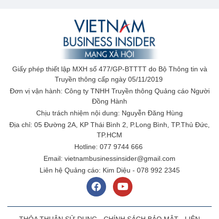
Giấy phép thiết lập MXH số 477/GP-BTTTT do Bộ Thông tin và
Truyền thông cấp ngày 05/11/2019
Đơn vị vận hành: Công ty TNHH Truyền thông Quảng cáo Người
Đồng Hành
Chịu trách nhiệm nội dung: Nguyễn Đăng Hùng
Địa chỉ: 05 Đường 2A, KP Thái Bình 2, P.Long Bình, TP.Thủ Đức,
TP.HCM
Hotline: 077 9744 666
Email: vietnambusinessinsider@gmail.com
Liên hệ Quảng cáo: Kim Diệu - 078 992 2345
THỎA THUẬN SỬ DỤNG
-
CHÍNH SÁCH BẢO MẬT
-
LIÊN