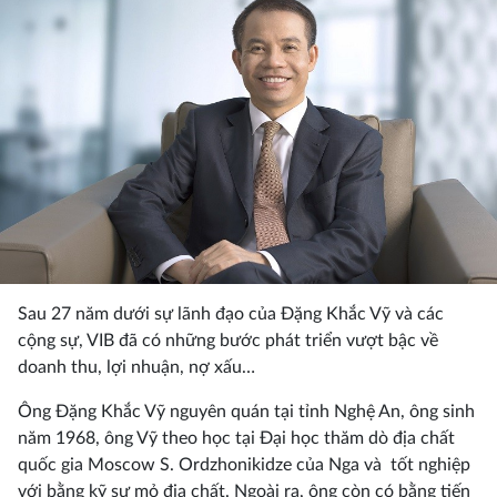
Sau 27 năm dưới sự lãnh đạo của Đặng Khắc Vỹ và các
cộng sự, VIB đã có những bước phát triển vượt bậc về
doanh thu, lợi nhuận, nợ xấu…
Ông Đặng Khắc Vỹ nguyên quán tại tỉnh Nghệ An, ông sinh
năm 1968, ông Vỹ theo học tại Đại học thăm dò địa chất
quốc gia Moscow S. Ordzhonikidze của Nga và tốt nghiệp
với bằng kỹ sư mỏ địa chất. Ngoài ra, ông còn có bằng tiến