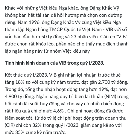
Khác với những Việt kiều Nga khác, ông Đặng Khắc Vỹ
không bán hết tài sản để hồi hương mà chọn con đường
riêng. Năm 1996, ông Đặng Khắc Vỹ cùng Việt kiều Nga
thành lập Ngân hàng TMCP Quốc tế Việt Nam - VIB với số
vốn ban đầu hơn 50 tỷ đồng và 23 nhân viên. Cái tên “VIB”
được chọn rất khéo léo, phần nào cho thấy mục đích thành
lập ngân hàng này từ nhóm Việt kiều này.
Tình hình kinh doanh của VIB trong quý I/2023.
Kết thúc quý I/2023, VIB ghi nhận lợi nhuận trước thuế
tăng 18% so với cùng kỳ năm trước, đạt gần 2.700 tỷ đồng.
Trong đó, tổng thu nhập hoạt động tăng hơn 19%, đạt hơn
4.900 tỷ đồng. Ngân hàng duy trì biên lãi thuần (NIM) trong
bối cảnh lãi suất huy động và cho vay có nhiều biến động
rất hiệu quả chỉ ở mức 4,6% . Chi phí hoạt động đã được
kiểm soát tốt, từ đó tỷ lệ chi phí hoạt động trên doanh thu
(CIR) chỉ còn 32% trong quý I/2023, giảm đáng kể so với
mức 35% cùng kỳ năm trước.