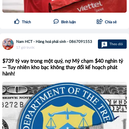
Thích
Bình luận
Chia sẻ
Nam HCT - Hàng hoá phái sinh - 0867091553
6
Theo dõi
17 giờ trước
$739 tỷ vay trong một quý, nợ Mỹ chạm $40 nghìn tỷ
— Tuy nhiên kho bạc không thay đổi kế hoạch phát
hành!