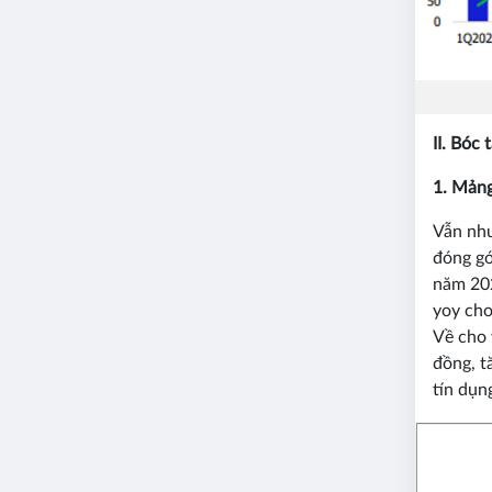
II. Bóc
1. Mảng
Vẫn như
đóng gó
năm 202
yoy cho
Về cho 
đồng, t
tín dụn