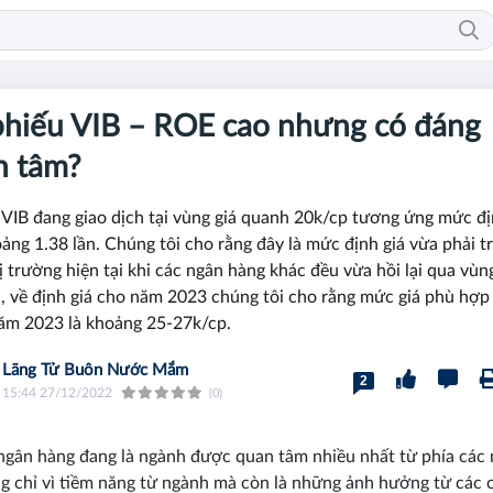
phiếu VIB – ROE cao nhưng có đáng
n tâm?
i VIB đang giao dịch tại vùng giá quanh 20k/cp tương ứng mức đị
ảng 1.38 lần. Chúng tôi cho rằng đây là mức định giá vừa phải t
ị trường hiện tại khi các ngân hàng khác đều vừa hồi lại qua vùn
á, về định giá cho năm 2023 chúng tôi cho rằng mức giá phù hợp
ăm 2023 là khoảng 25-27k/cp.
Lãng Tử Buôn Nước Mắm
2
15:44 27/12/2022
(0)
gân hàng đang là ngành được quan tâm nhiều nhất từ phía các
g chỉ vì tiềm năng từ ngành mà còn là những ảnh hưởng từ các 