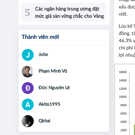
xấu đượ
Các ngân hàng trung ương đặt
viết.
mức giá sàn vững chắc cho Vàng
Lũy kế 
đồng, t
Thành viên mới
46.3% y
chi phí
Jolie
lợi nhu
Phạm Minh Vũ
Đức Nguyên Lê
Akito1995
Qkhai