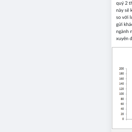
quý 2 t
này sẽ 
so với 
gửi khá
ngành n
xuyên d