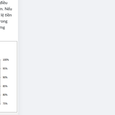
 điều
ơn. Nếu
lệ tiền
trong
ờng