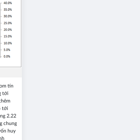
oom tín
 tới
 thêm
 tới
ng 2.22
ng chung
vốn huy
nh