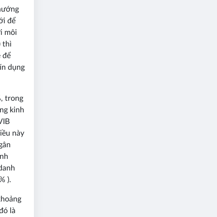
 hướng
ới để
i môi
 thì
ẽ để
tín dụng
, trong
ng kinh
VIB
iều này
ngân
ảnh
(danh
% ).
 khoảng
đó là