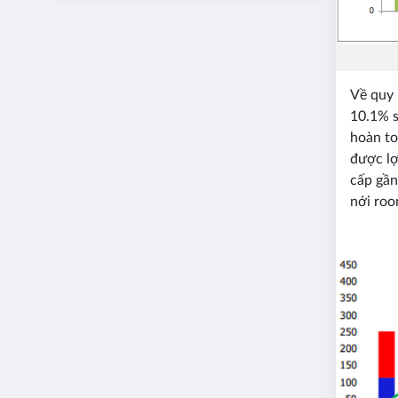
Về quy 
10.1% s
hoàn to
được lợ
cấp gần
nới roo