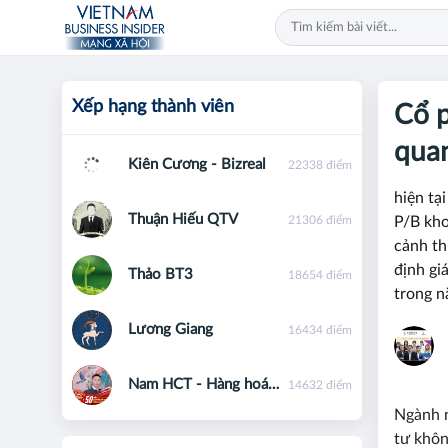
Xếp hạng thành viên
Cổ 
qua
Kiên Cương - Bizreal
22338 điểm
hiện tạ
Thuận Hiếu QTV
21306 điểm
P/B kho
cảnh th
định gi
Thảo BT3
18654 điểm
trong n
Lương Giang
16434 điểm
Nam HCT - Hàng hoá phái sinh - 0867091553
14632 điểm
Ngành n
tư khôn