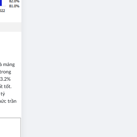
là mảng
trong
43.2%
t tốt.
 tỷ
mức trần