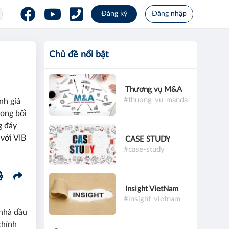
Đăng ký
Đăng nhập
Chủ đề nổi bật
Thương vụ M&A
#thuong-vu-manda
nh giá
rong bối
g đáy
 với VIB
CASE STUDY
#case-study
Insight VietNam
#insight-vietnam
 nhà đầu
chính