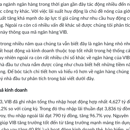
a ngành ngân hàng trong thời gian gần đây tác động nhiều đến n
ác công ty khác. Với việc lãi suất huy động là chủ đề nóng của giớ
 suất tăng khá mạnh do áp lực tỉ giá cũng như nhu cầu huy động 
g. Ngoài ra còn có nhiều vấn đề khác sẽ được chúng tôi phân tí
t này thông qua mã ngân hàng VIB.
 trong nhiều năm qua chúng ta vẫn biết đây là ngân hàng nhỏ n
ất hoạt động và kinh doanh thuộc top tốt nhất trong hệ thống c
uy nhiên ngoài ra còn rất nhiều chỉ số khác về ngân hàng của VI
hà đầu tư chưa nắm được cũng như chưa biết hết những tiềm n
ng. Để bóc tách chi tiết hơn và hiểu rõ hơn về ngân hàng chúng 
ý nhà đầu tư phân tích trong bài viết dưới đây.
quả kinh doanh
 3, VIB đã ghi nhận tổng thu nhập hoạt động hợp nhất 4,627 tỷ đ
.2% so với cùng kỳ. Trong đó thu nhập lãi thuần đạt 3,836 tỷ đồn
oy, thu nhập ngoài lãi đạt 790 tỷ đồng, tăng 96.7% yoy. Nguyên
giúp VIB tăng trưởng tốt đến từ tăng trưởng mạnh mảng tín dụng
i cho vay tăng 40.8% ) và hoạt động kinh doanh thẻ, bảo hiểm, x