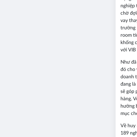
nghiệp 
chờ đợi
vay tha
trường 
room tí
khống c
với VIB
Như đã 
đó cho 
doanh t
đang là
sẽ góp 
hàng. V
hưởng b
mục cho
Về huy 
189 ngh