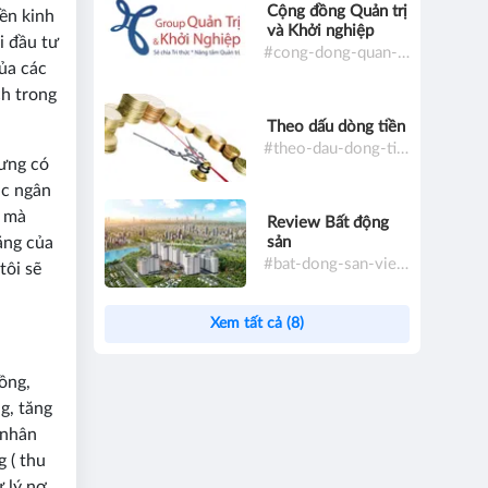
Cộng đồng Quản trị
ền kinh
và Khởi nghiệp
i đầu tư
#cong-dong-quan-tri-va-khoi-nghiep
của các
ch trong
Theo dấu dòng tiền
#theo-dau-dong-tien
hưng có
ác ngân
B mà
Review Bất động
sản
ăng của
#bat-dong-san-viet-nam
tôi sẽ
Xem tất cả (8)
ồng,
g, tăng
 nhân
 ( thu
ử lý nợ