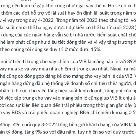
trong nền kinh tế gặp khó cũng như ngại vay thêm. Họ sẽ có xu
 thêm các đợt hỗ trợ về lãi suất hay ổn định lãi suất trong năm t
y vì vay trong quý 4-2022. Trong năm tới 2023 theo chúng tôi vớ
lãi suất chưa thể hạ ngay được ( dự kiến có thể hạ từ cuối 2023 )
n dụng của các ngân hàng vẫn sẽ bị nhà nước kiểm soát chặt ch
hế lạm phát cũng như điều tiết dòng tiền và vì vậy tăng trưởng 
 theo chúng tôi cũng sẽ duy trì ở mức dưới 15%.
nói ở trên tỉ trọng cho vay chính của VIB là mảng bán lẻ với 89%
vay mua xe và vay mua nhà chiếm tỉ trọng cao nhất. Ngoài ra mả
hẻ cũng có đóng góp đáng kể cho mảng cho vay bán lẻ của VIB. 
 ngân hàng đứng đầu hệ thống về doanh số chi tiêu thẻ/ người, đ
phần tích cực cho việc tăng hiệu suất kinh doanh, tăng phí của 
ới việc tập trung cho vay vào mảng bán lẻ cũng giúp VIB ít chịu 
ởi các sự kiện liên quan đến trái phiếu trong thời gian gần đây 
 vay BĐS và trái phiếu doanh nghiệp BĐS chỉ chiếm khoảng 0.5
động, đến cuối quý 3-2022 tổng tiền gửi khách hàng của VIB là
ìn tỷ đồng, tăng 9% so với đầu năm, tuy nhiên so với quý trước 