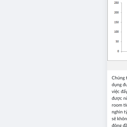
Chúng t
dụng đư
việc đẩ
được nữ
room tí
nghìn t
sẽ khôn
động đầ