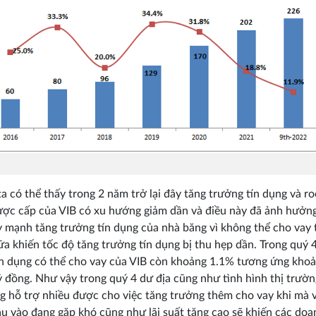
a có thể thấy trong 2 năm trở lại đây tăng trưởng tín dụng và r
ợc cấp của VIB có xu hướng giảm dần và điều này đã ảnh hưởng
y mạnh tăng trưởng tín dụng của nhà băng vì không thể cho vay
a khiến tốc độ tăng trưởng tín dụng bị thu hẹp dần. Trong quý 4
n dụng có thể cho vay của VIB còn khoảng 1.1% tương ứng khoả
ỷ đồng. Như vậy trong quý 4 dư địa cũng như tình hình thị trườ
g hỗ trợ nhiều được cho việc tăng trưởng thêm cho vay khi mà 
u vào đang gặp khó cũng như lãi suất tăng cao sẽ khiến các doa