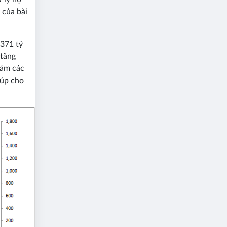
 của bài
,371 tỷ
 tăng
iảm các
iúp cho