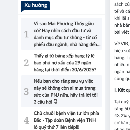
sách củ
Xu hướng
tế và c
khi lãi
Vì sao Mai Phương Thúy giàu
nhà băn
có? Hãy nhìn cách đầu tư và
bài viế
danh mục đầu tư khủng - từ cổ
Về VIB,
phiếu đầu ngành, nhà hàng đến
hiệu su
bất động sản của Hoa hậu sẽ có
Thấy gì từ bảng xếp hạng tỷ lệ
hàng. T
được câu trả lời!
bao phủ nợ xấu của 29 ngân
nhiều n
hàng tại thời điểm 30/6/2026?
ngân hà
cùng qu
Nếu bạn cho rằng sau vụ việc
này sẽ không còn ai mua trang
I. Kết 
sức của PNJ nữa, hãy trả lời tôi
Tại quý
3 câu hỏi 👇
tăng 50
Chủ chuỗi bệnh viện tư lớn phía
43.2% y
Bắc - Tập đoàn Bệnh viện TNH
cơ bản 
lỗ quý thứ 7 liên tiếp!!!
nhập lã