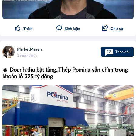
Thích
Bình luận
Chia sẻ
MarketMaven
12
Theo dõi
1 ngày trước
🔥 Doanh thu bật tăng, Thép Pomina vẫn chìm trong
khoản lỗ 325 tỷ đồng