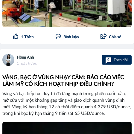
1
Thích
Bình luận
Chia sẻ
Hồng Anh
0
Theo dõi
1 ngày trước
VÀNG, BẠC Ở VÙNG NHẠY CẢM: BÁO CÁO VIỆC
LÀM MỸ CÓ KÍCH HOẠT NHỊP ĐIỀU CHỈNH?
Vàng và bạc tiếp tục duy trì đà tăng mạnh trong phiên cuối tuần,
mở cửa với một khoảng gap tăng và giao dịch quanh vùng đỉnh
mới. Vàng kỳ hạn tháng 12 có thời điểm quanh 4.379 USD/ounce,
trong khi bạc kỳ hạn tháng 9 tiến sát 65 USD/ounce.