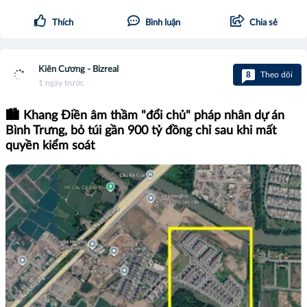
Thích
Bình luận
Chia sẻ
Kiên Cương - Bizreal
8
Theo dõi
1 ngày trước
🏙️ Khang Điền âm thầm "đổi chủ" pháp nhân dự án
Bình Trưng, bỏ túi gần 900 tỷ đồng chỉ sau khi mất
quyền kiểm soát