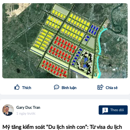
Thích
Bình luận
Chia sẻ
Gary Duc Tran
1
Theo dõi
1 ngày trước
Mỹ tăng kiểm soát “Du lịch sinh con”: Từ visa du lịch