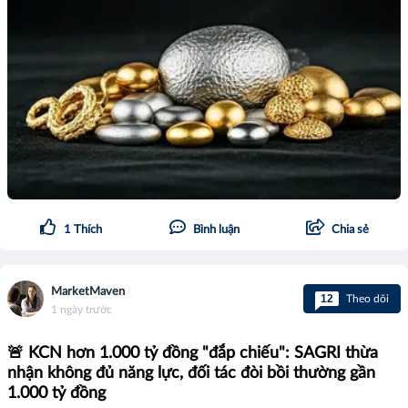
1
Thích
Bình luận
Chia sẻ
MarketMaven
12
Theo dõi
1 ngày trước
🚨 KCN hơn 1.000 tỷ đồng "đắp chiếu": SAGRI thừa
nhận không đủ năng lực, đối tác đòi bồi thường gần
1.000 tỷ đồng