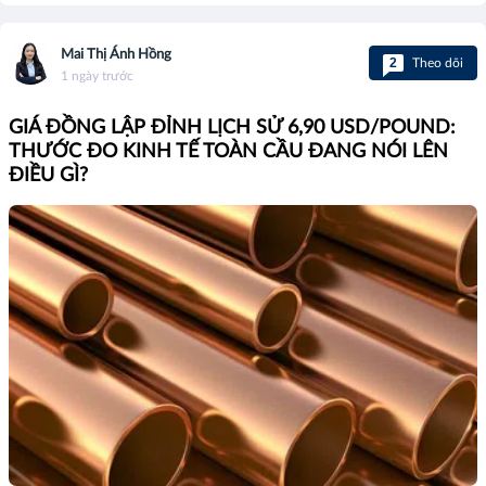
Mai Thị Ánh Hồng
2
Theo dõi
1 ngày trước
GIÁ ĐỒNG LẬP ĐỈNH LỊCH SỬ 6,90 USD/POUND:
THƯỚC ĐO KINH TẾ TOÀN CẦU ĐANG NÓI LÊN
ĐIỀU GÌ?