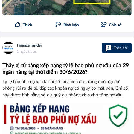
Thích
Bình luận
Chia sẻ
Finance Insider
3
Theo dõi
1 ngày trước
Thấy gì từ bảng xếp hạng tỷ lệ bao phủ nợ xấu của 29
ngân hàng tại thời điểm 30/6/2026?
Tỷ lệ bao phủ nợ xấu là chỉ số tài chính đo lường mức độ dự
phòng rủi ro để bù đắp các khoản nợ có nguy cơ mất vốn. Chỉ số
này được tính bằng số dư quỹ dự phòng chia cho tổng nợ xấu.