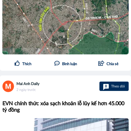
Thích
Bình luận
Chia sẻ
Mai Anh Daily
0
Theo dõi
2 ngày trước
EVN chính thức xóa sạch khoản lỗ lũy kế hơn 45.000
tỷ đồng