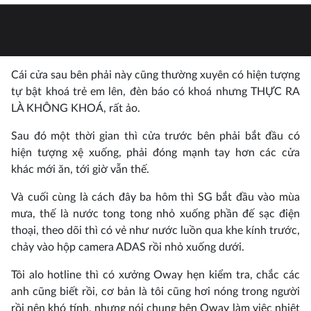
Cái cửa sau bên phải này cũng thường xuyên có hiện tượng
tự bật khoá trẻ em lên, đèn báo có khoá nhưng THỰC RA
LÀ KHÔNG KHOÁ, rất ảo.
Sau đó một thời gian thì cửa trước bên phải bắt đầu có
hiện tượng xệ xuống, phải đóng mạnh tay hơn các cửa
khác mới ăn, tới giờ vẫn thế.
Và cuối cùng là cách đây ba hôm thì SG bắt đầu vào mùa
mưa, thế là nước tong tong nhỏ xuống phần đế sạc điện
thoại, theo dõi thì có vẻ như nước luồn qua khe kính trước,
chảy vào hộp camera ADAS rồi nhỏ xuống dưới.
Tôi alo hotline thì có xưởng Oway hẹn kiểm tra, chắc các
anh cũng biết rồi, cơ bản là tôi cũng hơi nóng trong người
rồi nên khó tính, nhưng nói chung bên Oway làm việc nhiệt