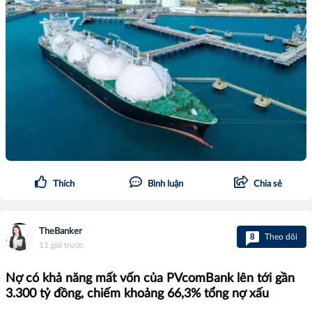
Thích
Bình luận
Chia sẻ
TheBanker
8
Theo dõi
11 giờ trước
Nợ có khả năng mất vốn của PVcomBank lên tới gần
3.300 tỷ đồng, chiếm khoảng 66,3% tổng nợ xấu