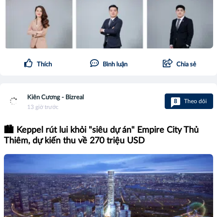
Thích
Bình luận
Chia sẻ
Kiên Cương - Bizreal
8
Theo dõi
13 giờ trước
🏙️ Keppel rút lui khỏi "siêu dự án" Empire City Thủ
Thiêm, dự kiến thu về 270 triệu USD