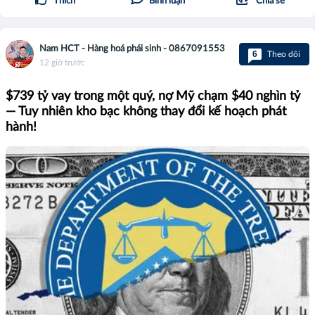
Thích
Bình luận
Chia sẻ
Nam HCT - Hàng hoá phái sinh - 0867091553
6
Theo dõi
12 giờ trước
$739 tỷ vay trong một quý, nợ Mỹ chạm $40 nghìn tỷ
— Tuy nhiên kho bạc không thay đổi kế hoạch phát
hành!