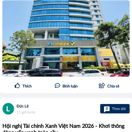
Thích
Bình luận
Chia sẻ
Đức Lê
0
Theo dõi
11 giờ trước
Hội nghị Tài chính Xanh Việt Nam 2026 - Khơi thông