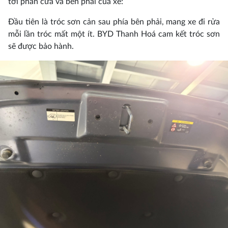
tới phần cửa và bên phải của xe:
Đầu tiên là tróc sơn cản sau phía bên phải, mang xe đi rửa
mỗi lần tróc mất một ít. BYD Thanh Hoá cam kết tróc sơn
sẽ được bảo hành.