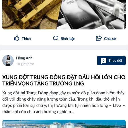
Thích
Bình luận
Chia sẻ
Hồng Anh
0
Theo dõi
10 giờ trước
XUNG ĐỘT TRUNG ĐÔNG ĐẶT DẤU HỎI LỚN CHO
TRIỂN VỌNG TĂNG TRƯỞNG LNG
Xung đột tại Trung Đông đang gây ra mức độ gián đoạn hiếm thấy
đối với dòng chảy năng lượng toàn cầu. Trong khi dầu thô nhận
được phần lớn sự chú ý, thị trường khí tự nhiên hóa lỏng – LNG –
thậm chí còn chịu ảnh hưởng nghiêm...