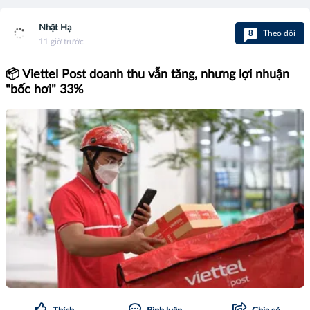
Nhật Hạ
8
Theo dõi
11 giờ trước
📦 Viettel Post doanh thu vẫn tăng, nhưng lợi nhuận
"bốc hơi" 33%