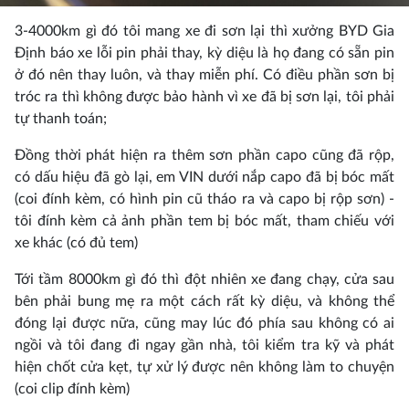
3-4000km gì đó tôi mang xe đi sơn lại thì xưởng BYD Gia
Định báo xe lỗi pin phải thay, kỳ diệu là họ đang có sẵn pin
ở đó nên thay luôn, và thay miễn phí. Có điều phần sơn bị
tróc ra thì không được bảo hành vì xe đã bị sơn lại, tôi phải
tự thanh toán;
Đồng thời phát hiện ra thêm sơn phần capo cũng đã rộp,
có dấu hiệu đã gò lại, em VIN dưới nắp capo đã bị bóc mất
(coi đính kèm, có hình pin cũ tháo ra và capo bị rộp sơn) -
tôi đính kèm cả ảnh phần tem bị bóc mất, tham chiếu với
xe khác (có đủ tem)
Tới tầm 8000km gì đó thì đột nhiên xe đang chạy, cửa sau
bên phải bung mẹ ra một cách rất kỳ diệu, và không thể
đóng lại được nữa, cũng may lúc đó phía sau không có ai
ngồi và tôi đang đi ngay gần nhà, tôi kiểm tra kỹ và phát
hiện chốt cửa kẹt, tự xử lý được nên không làm to chuyện
(coi clip đính kèm)