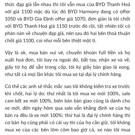
thức đạp giá lẫn nhau thì tôi vẫn mua của BYD Thanh Hoá
với giá 1100 mặc dù lúc đó BYD Harmony đang có offer
1050 và BYD Gia Định offer giá 1070, đơn giản là tôi chốt
với BYD Thanh Hoá giá 1150 trước đó rồi, tất nhiên tôi có
phàn nàn về chuyện đạp giá, nên sau đó hai bên thoả thuận
chốt giá 1100, coi như mỗi bên thiệt một tí.
Vậy là ok, mua bán vui vẻ, chuyển khoản full tiền và họ
xuất hoá đơn, tôi bay ra ngoài đó, bắt tay, nhận xe và về,
giấy tờ họ để sẵn trong cốp, tôi ký giấy bàn giao là xong,
như tất cả mọi lần khác tôi mua xe tại đại lý chính hãng.
Có thể các anh sẽ thắc mắc sao tôi không kiểm tra xe trước
khi chốt, hai lý do: thứ nhất là tôi mua xe mới 100%, sale
cam kết xe mới 100%, biên bản bàn giao cũng là dành cho
xe mới, đến ngày hôm qua sale vẫn khẳng định xe của họ
bán ra đều là xe mới 100%; thứ hai là đại lý chính hãng thì
cơ bản họ cũng phải có cái uy tín của họ cần giữ, tôi không
mua xe của các bên lôm côm bao giờ cả, xe nào tôi mua