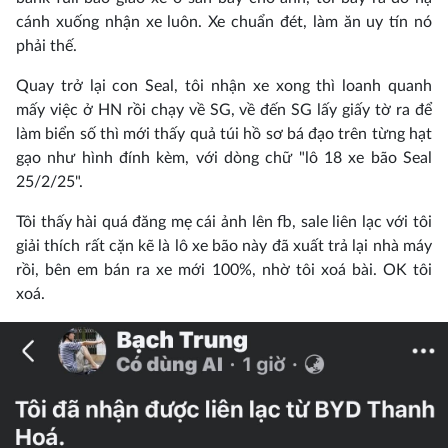
cánh xuống nhận xe luôn. Xe chuẩn đét, làm ăn uy tín nó
phải thế.
Quay trở lại con Seal, tôi nhận xe xong thì loanh quanh
mấy việc ở HN rồi chạy về SG, về đến SG lấy giấy tờ ra để
làm biển số thì mới thấy quả túi hồ sơ bá đạo trên từng hạt
gạo như hình đính kèm, với dòng chữ "lô 18 xe bão Seal
25/2/25".
Tôi thấy hài quá đăng mẹ cái ảnh lên fb, sale liên lạc với tôi
giải thích rất cặn kẽ là lô xe bão này đã xuất trả lại nhà máy
rồi, bên em bán ra xe mới 100%, nhờ tôi xoá bài. OK tôi
xoá.