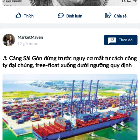
Thích
Bình luận
Chia sẻ
MarketMaven
12
Theo dõi
12 giờ trước
⚓ Cảng Sài Gòn đứng trước nguy cơ mất tư cách công
ty đại chúng, free-float xuống dưới ngưỡng quy định