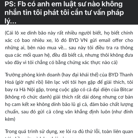
(Cái lô xe dính bão này rất nhiều người biết, họ biết chính
xác có bao nhiêu xe, lô đó BYD VN gửi email offer cho
những ai, bên nào mua về... sau này tôi điều tra ra thông
qua các mối quan hệ, đều đã biết cả, nhưng thôi không đưa
vào đây vì tôi chẳng có bằng chứng xác thực nào cả)
Trưởng phòng kinh doanh (hay đại khái thế) của BYD Thanh
Hoá (giờ nghỉ rồi) liên lạc với tôi hẹn gặp để giải thích, tôi
bay ra Hà Nội gặp, trong cuộc gặp có cả đại diện của Bitcar
(không rõ chức danh) giải thích rất dài dòng nhưng cơ bản
họ cam kết xe không dính bão lũ gì cả, đảm bảo chất lượng
chuẩn, sau đó gửi cả công văn khẳng định luôn (như đính
kèm)
Trong quá trình sử dụng, xe lòi ra đủ thứ lỗi, toàn liên quan