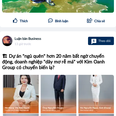
Thích
Bình luận
Chia sẻ
Luận bàn Business
6
Theo dõi
13 giờ trước
🏗️ Dự án "ngủ quên" hơn 20 năm bất ngờ chuyển
động, doanh nghiệp "dây mơ rễ má" với Kim Oanh
Group có chuyển biến lạ?