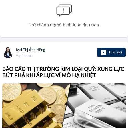
Trở thành người bình luận đầu tiên
Mai Thị Ánh Hồng
2
Theo dõi
9 giờ trước
BÁO CÁO THỊ TRƯỜNG KIM LOẠI QUÝ: XUNG LỰC
BỨT PHÁ KHI ÁP LỰC VĨ MÔ HẠ NHIỆT