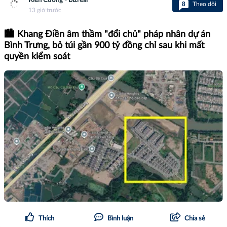
Kiên Cương - Bizreal
8
Theo dõi
13 giờ trước
🏙️ Khang Điền âm thầm "đổi chủ" pháp nhân dự án
Bình Trưng, bỏ túi gần 900 tỷ đồng chỉ sau khi mất
quyền kiểm soát
Thích
Bình luận
Chia sẻ