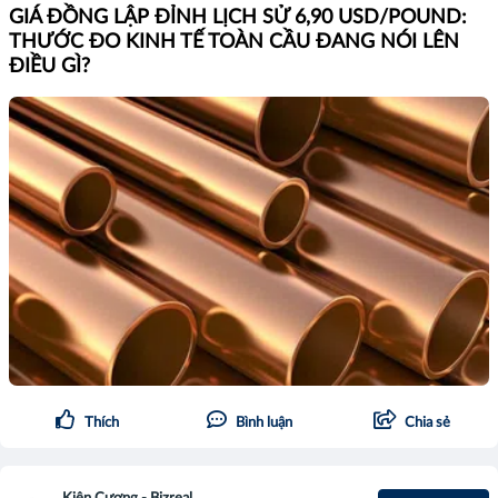
GIÁ ĐỒNG LẬP ĐỈNH LỊCH SỬ 6,90 USD/POUND:
THƯỚC ĐO KINH TẾ TOÀN CẦU ĐANG NÓI LÊN
ĐIỀU GÌ?
Thích
Bình luận
Chia sẻ