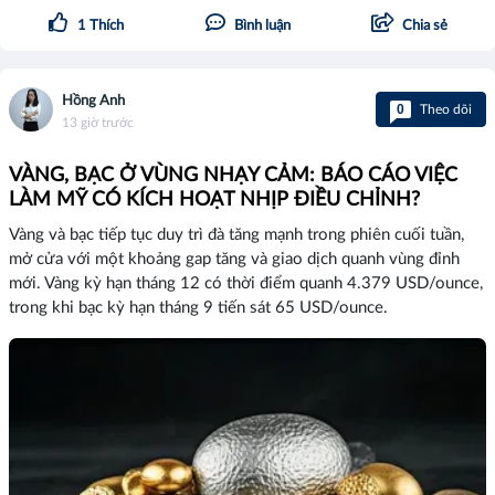
1
Thích
Bình luận
Chia sẻ
Hồng Anh
0
Theo dõi
13 giờ trước
VÀNG, BẠC Ở VÙNG NHẠY CẢM: BÁO CÁO VIỆC
LÀM MỸ CÓ KÍCH HOẠT NHỊP ĐIỀU CHỈNH?
Vàng và bạc tiếp tục duy trì đà tăng mạnh trong phiên cuối tuần,
mở cửa với một khoảng gap tăng và giao dịch quanh vùng đỉnh
mới. Vàng kỳ hạn tháng 12 có thời điểm quanh 4.379 USD/ounce,
trong khi bạc kỳ hạn tháng 9 tiến sát 65 USD/ounce.