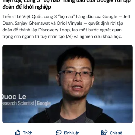
hiện đại, cùng 3 “bộ não” hàng đầu của Google rời tập
đoàn để khởi nghiệp
Tiến sĩ Lê Việt Quốc cùng 3 “bộ não” hàng đầu của Google — Jeff
Dean, Sanjay Ghemawat và Oriol Vinyals — quyết định rời tập
đoàn để thành lập Discovery Loop, tạo một bước ngoặt quan
trọng của ngành trí tuệ nhân tạo (AI) và nghiên cứu khoa học.
Thích
Bình luận
Chia sẻ