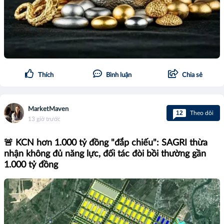
Thích
Bình luận
Chia sẻ
MarketMaven
12
Theo dõi
13 giờ trước
🚨 KCN hơn 1.000 tỷ đồng "đắp chiếu": SAGRI thừa
nhận không đủ năng lực, đối tác đòi bồi thường gần
1.000 tỷ đồng