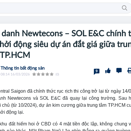
n danh Newtecons – SOL E&C chính 
khởi động siêu dự án đắt giá giữa tru
 TP.HCM
Thông tin bất động sản
9
08:14 16/03/2026
(0)
tral Saigon đã chính thức rục rịch thi công trở lại từ ngày 14/
anh Newtecons và SOL E&C đã quay lại công trường. Sau 
 chủ (từ 10/2024), dự án kim cương giữa trung tâm TP.HCM c
ởi động lại.
khu đất hiếm hoi ở CBD có 4 mặt tiền độc lập, không chung 
rình nào khác. Mặt Phạm Ngũ Lão nhìn thẳng ra quảng trường