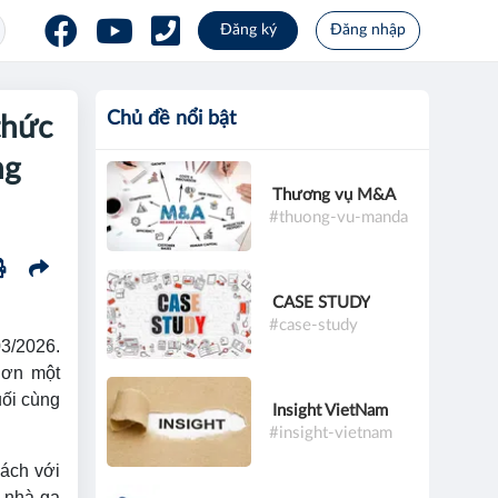
Đăng ký
Đăng nhập
Chủ đề nổi bật
thức
ng
Thương vụ M&A
#thuong-vu-manda
CASE STUDY
#case-study
03/2026.
hơn một
uối cùng
Insight VietNam
#insight-vietnam
vách với
 nhà ga