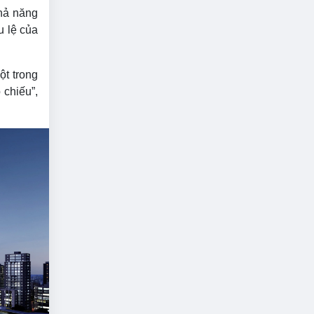
khả năng
u lệ của
ột trong
chiếu”,