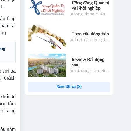
Cộng đồng Quản trị
ỉ.
và Khởi nghiệp
#cong-dong-quan-tri-va-khoi-nghiep
ảo tàng
thăm rất
ăng.
Theo dấu dòng tiền
#theo-dau-dong-tien
ông
Review Bất động
sản
p với ga
#bat-dong-san-viet-nam
g khách
Xem tất cả (8)
 khối đế
ung tâm
ạng sang
iều năm