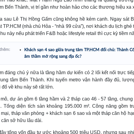
âm Bến Thành, vị trí gần như hoàn hảo cho các thương hiệu xa x
ía sau Lê Thị Hồng Gấm cũng không hề kém cạnh. Ngay sát B
t TP.HCM (nhà chú Hỏa - “nhà 99 cửa”), nơi khách du lịch ghé 
hu này nếu phát triển F&B hoặc lifestyle retail thì cực kỳ tiềm n
thêm:
Khách sạn 4 sao giữa trung tâm TP.HCM đổi chủ: Thành C
âm thầm mở rộng sang địa ốc?
m đáng chú ý nữa là tầng hầm dự kiến có 2 lối kết nối trực tiế
trung tâm Bến Thành. Khi tuyến metro vận hành đầy đủ, lượn
i đổ về khu này sẽ rất lớn.
mô, dự án gồm 6 tầng hầm và 2 tháp cao 46 - 57 tầng, chung
g. Tổng diện tích sàn khoảng 195.000 m². Công năng gồm tr
mại, tháp văn phòng + khách sạn 6 sao và một tháp căn hộ h
 căn sở hữu lâu dài.
đây tổng vốn đầu tư ước khoảng 500 triệu USD, nhưng sau nh