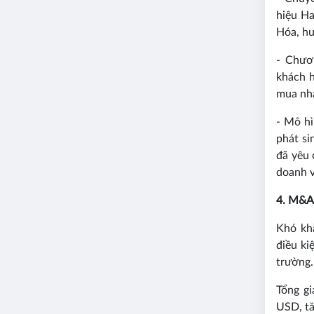
hiệu H
Hóa, hư
- Chươ
khách h
mua nhà
- Mô hì
phát si
đã yêu 
doanh 
4. M&A
Khó kh
điều ki
trường.
Tổng g
USD, t