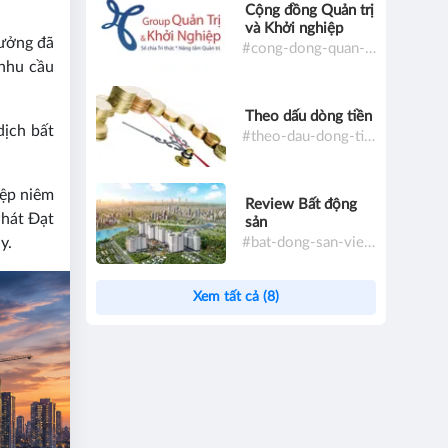
Cộng đồng Quản trị
và Khởi nghiệp
rưởng đã
#cong-dong-quan-tri-va-khoi-nghiep
 nhu cầu
Theo dấu dòng tiền
dịch bất
#theo-dau-dong-tien
iệp niêm
Review Bất động
Phát Đạt
sản
#bat-dong-san-viet-nam
y.
Xem tất cả (8)