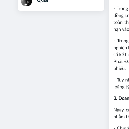
Qkhai
- Trong
đồng t
toàn th
hạn vào
- Tron
nghiệp 
số kế h
Phát Đạ
phiếu.
- Tuy n
loãng t
3. Doan
Ngay c
nhằm th
- Chuy