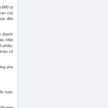
6.000 tỷ
hạn của
 sản đến
u doanh
oản. Một
ổ phiếu,
triệu cổ
năng pha
ến lược
 thương