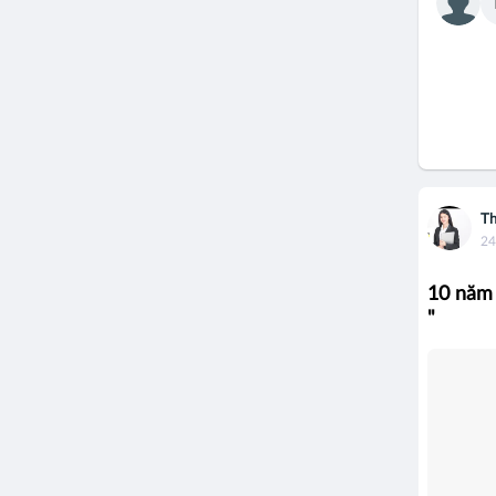
Th
24
10 năm 
"