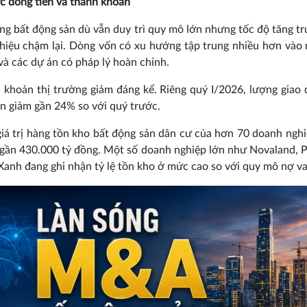
ực dòng tiền và thanh khoản
ụng bất động sản dù vẫn duy trì quy mô lớn nhưng tốc độ tăng t
hiệu chậm lại. Dòng vốn có xu hướng tập trung nhiều hơn vào
và các dự án có pháp lý hoàn chỉnh.
 khoản thị trường giảm đáng kể. Riêng quý I/2026, lượng giao 
n giảm gần 24% so với quý trước.
giá trị hàng tồn kho bất động sản dân cư của hơn 70 doanh ngh
 gần 430.000 tỷ đồng. Một số doanh nghiệp lớn như Novaland, 
Xanh đang ghi nhận tỷ lệ tồn kho ở mức cao so với quy mô nợ va