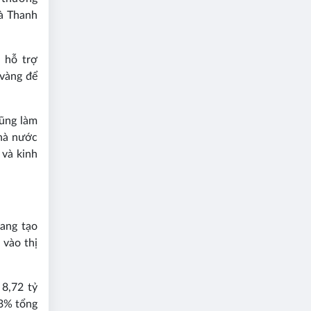
à Thanh
 hỗ trợ
 vàng để
cũng làm
Nhà nước
 và kinh
ang tạo
 vào thị
8,72 tỷ
3% tổng