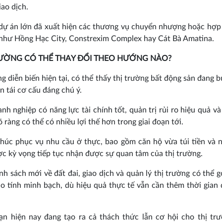
giao dịch.
ự án lớn đã xuất hiện các thương vụ chuyển nhượng hoặc hợp
như Hồng Hạc City, Constrexim Complex hay Cát Bà Amatina.
RƯỜNG CÓ THỂ THAY ĐỔI THEO HƯỚNG NÀO?
g diễn biến hiện tại, có thể thấy thị trường bất động sản đang 
ạn tái cơ cấu đáng chú ý.
nh nghiệp có năng lực tài chính tốt, quản trị rủi ro hiệu quả và
õ ràng có thể có nhiều lợi thế hơn trong giai đoạn tới.
úc phục vụ nhu cầu ở thực, bao gồm căn hộ vừa túi tiền và 
ợc kỳ vọng tiếp tục nhận được sự quan tâm của thị trường.
nh sách mới về đất đai, giao dịch và quản lý thị trường có thể 
o tính minh bạch, dù hiệu quả thực tế vẫn cần thêm thời gian
ạn hiện nay đang tạo ra cả thách thức lẫn cơ hội cho thị tr