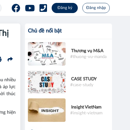
Đăng ký
Đăng nhập
Chủ đề nổi bật
Thị
Thương vụ M&A
#thuong-vu-manda
CASE STUDY
au nhiều
#case-study
à áp lực
hời thúc
Insight VietNam
ờng hiện
#insight-vietnam