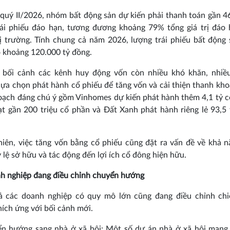
 quý II/2026, nhóm bất động sản dự kiến phải thanh toán gần 4
rái phiếu đáo hạn, tương đương khoảng 79% tổng giá trị đáo 
ị trường. Tính chung cả năm 2026, lượng trái phiếu bất động
 khoảng 120.000 tỷ đồng.
g bối cảnh các kênh huy động vốn còn nhiều khó khăn, nhiề
lựa chọn phát hành cổ phiếu để tăng vốn và cải thiện thanh kh
oạch đáng chú ý gồm Vinhomes dự kiến phát hành thêm 4,1 tỷ c
t gần 200 triệu cổ phần và Đất Xanh phát hành riêng lẻ 93,5 
hiên, việc tăng vốn bằng cổ phiếu cũng đặt ra vấn đề về khả 
ỷ lệ sở hữu và tác động đến lợi ích cổ đông hiện hữu.
h nghiệp đang điều chỉnh chuyển hướng
ả các doanh nghiệp có quy mô lớn cũng đang điều chỉnh chi
ích ứng với bối cảnh mới.
ển hướng sang nhà ở xã hội: Một số dự án nhà ở xã hội mang