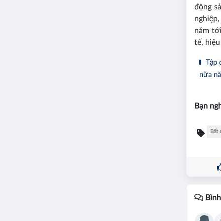
động sả
nghiệp,
năm tới
tế, hiệ
Tập đ
nữa n
Bạn ngh
Bất 
Bình