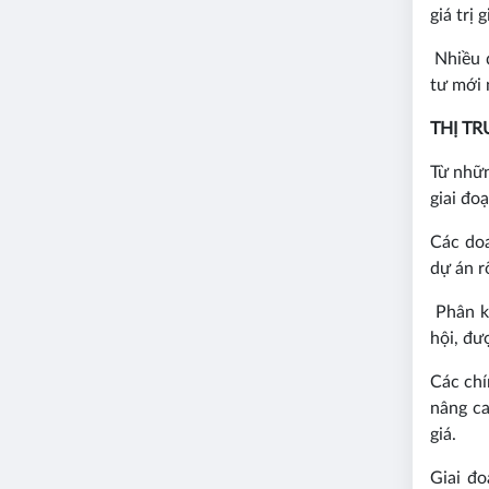
giá trị 
Nhiều d
tư mới 
THỊ T
Từ nhữn
giai đo
Các doa
dự án r
Phân kh
hội, đư
Các chí
nâng ca
giá.
Giai đo