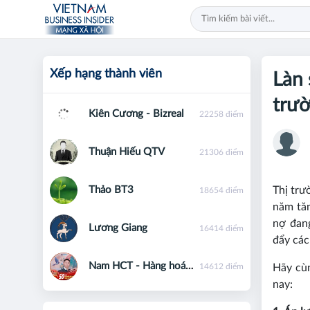
Xếp hạng thành viên
Làn
trườ
Kiên Cương - Bizreal
22258 điểm
Thuận Hiếu QTV
21306 điểm
Thảo BT3
Thị tr
18654 điểm
năm tăn
nợ đang
Lương Giang
16414 điểm
đẩy các
Nam HCT - Hàng hoá phái sinh - 0867091553
14612 điểm
Hãy cùn
nay: