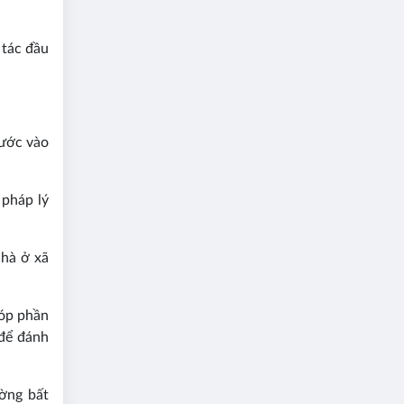
 tác đầu
bước vào
 pháp lý
nhà ở xã
góp phần
 để đánh
ường bất