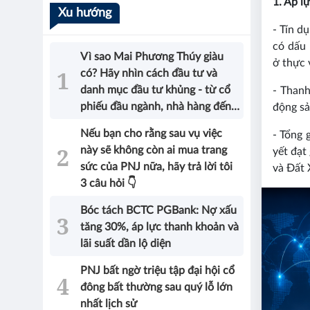
1. Áp l
Xu hướng
- Tín d
có dấu 
Vì sao Mai Phương Thúy giàu
ở thực 
có? Hãy nhìn cách đầu tư và
danh mục đầu tư khủng - từ cổ
- Thanh
phiếu đầu ngành, nhà hàng đến
động sả
bất động sản của Hoa hậu sẽ có
Nếu bạn cho rằng sau vụ việc
- Tổng 
được câu trả lời!
này sẽ không còn ai mua trang
yết đạt
sức của PNJ nữa, hãy trả lời tôi
và Đất 
3 câu hỏi 👇
Bóc tách BCTC PGBank: Nợ xấu
tăng 30%, áp lực thanh khoản và
lãi suất dần lộ diện
PNJ bất ngờ triệu tập đại hội cổ
đông bất thường sau quý lỗ lớn
nhất lịch sử