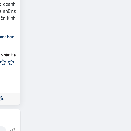
ác doanh
ng những
nền kinh
Park hơn
Nhật Hạ
ấu