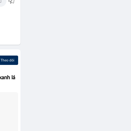
Theo dõi
xanh lá