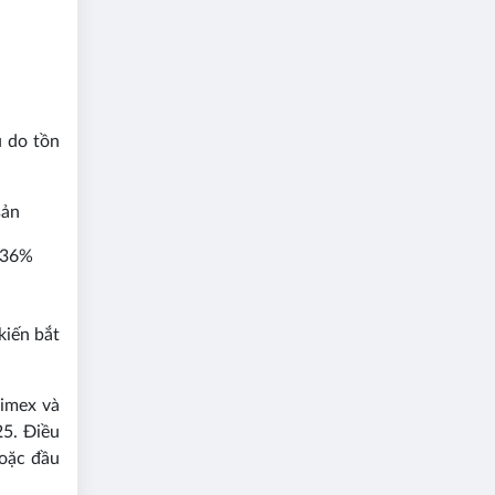
u do tồn
sản
m 36%
kiến bắt
limex và
25. Điều
hoặc đầu