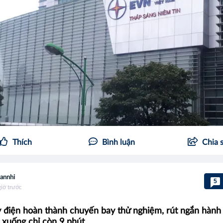
Thích
Bình luận
Chia 
annhi
5
giờ trước
y điện hoàn thành chuyến bay thử nghiệm, rút ngắn hành 
 xuống chỉ còn 9 phút