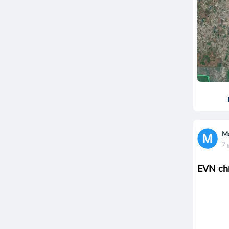
Ma
7 
EVN chí