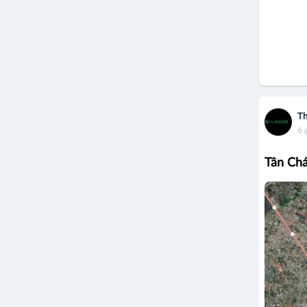
Th
6 
Tân Chá