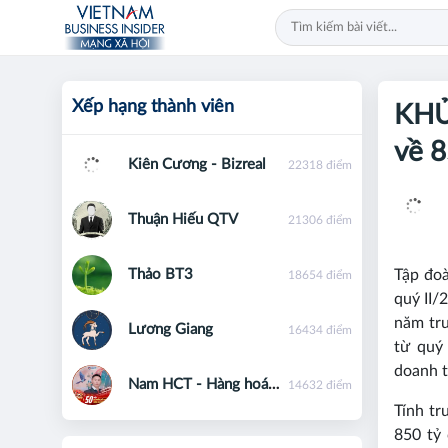
Xếp hạng thành viên
KHỦ
về 8
Kiên Cương - Bizreal
22318 điểm
Thuận Hiếu QTV
21306 điểm
Thảo BT3
Tập đo
18654 điểm
quý II/
năm trư
Lương Giang
16434 điểm
từ quý 
doanh t
Nam HCT - Hàng hoá phái sinh - 0867091553
14632 điểm
Tính tr
850 tỷ 