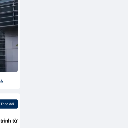
sẻ
Theo dõi
trình từ