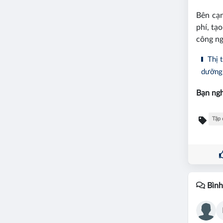
Bên cạ
phí, tạ
công ng
Thị t
dưỡng
Bạn ngh
Tập 
Bình