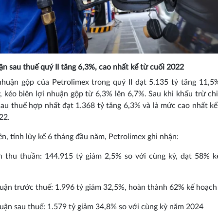
ận sau thuế quý II tăng 6,3%, cao nhất kể từ cuối 2022
nhuận gộp của Petrolimex trong quý II đạt 5.135 tỷ tăng 11,5
, kéo biên lợi nhuận gộp từ 6,3% lên 6,7%. Sau khi khấu trừ chi 
au thuế hợp nhất đạt 1.368 tỷ tăng 6,3% và là mức cao nhất kể
22.
ên, tính lũy kế 6 tháng đầu năm, Petrolimex ghi nhận:
h thu thuần: 144.915 tỷ giảm 2,5% so với cùng kỳ, đạt 58% k
huận trước thuế: 1.996 tỷ giảm 32,5%, hoàn thành 62% kế hoạch
huận sau thuế: 1.579 tỷ giảm 34,8% so với cùng kỳ năm 2024