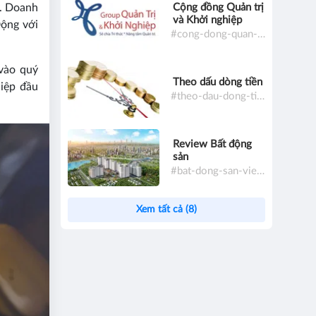
Cộng đồng Quản trị
ỷ. Doanh
và Khởi nghiệp
Động với
#cong-dong-quan-tri-va-khoi-nghiep
vào quý
Theo dấu dòng tiền
iệp đầu
#theo-dau-dong-tien
Review Bất động
sản
#bat-dong-san-viet-nam
Xem tất cả (8)