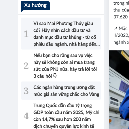
trong n
Xu hướng
thu của
37.620 
Vì sao Mai Phương Thúy giàu
📌
Mặc 
có? Hãy nhìn cách đầu tư và
II/202
danh mục đầu tư khủng - từ cổ
ngành x
phiếu đầu ngành, nhà hàng đến
bất động sản của Hoa hậu sẽ có
Nếu bạn cho rằng sau vụ việc
được câu trả lời!
này sẽ không còn ai mua trang
sức của PNJ nữa, hãy trả lời tôi
3 câu hỏi 👇
Các ngân hàng trung ương đặt
mức giá sàn vững chắc cho Vàng
Trung Quốc dẫn đầu tỷ trọng
GDP toàn cầu năm 2025, Mỹ chỉ
còn 14,7% sau hơn 200 năm
dịch chuyển quyền lực kinh tế