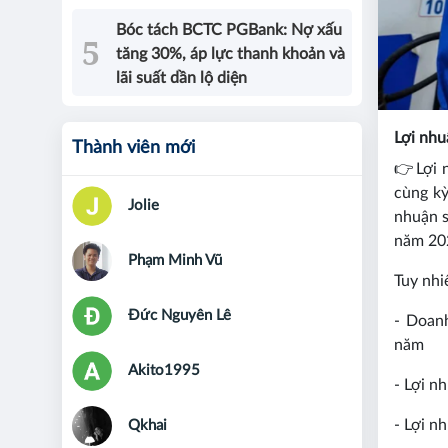
Bóc tách BCTC PGBank: Nợ xấu
tăng 30%, áp lực thanh khoản và
lãi suất dần lộ diện
Lợi nhu
Thành viên mới
👉
Lợi 
cùng kỳ
Jolie
nhuận s
năm 20
Phạm Minh Vũ
Tuy nhi
Đức Nguyên Lê
- Doan
năm
Akito1995
- Lợi n
- Lợi n
Qkhai