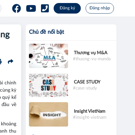
Đăng ký
Đăng nhập
Chủ đề nổi bật
ang
Thương vụ M&A
#thuong-vu-manda
CASE STUDY
ài chính
#case-study
 cùng kỳ
o quý kể
n đầu về
Insight VietNam
#insight-vietnam
u khoảng
oanh thu