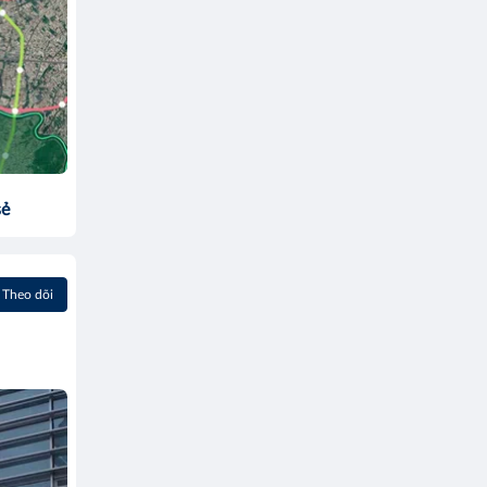
sẻ
Theo dõi