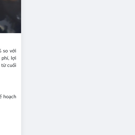
% so với
phí, lợi
 từ cuối
ế hoạch