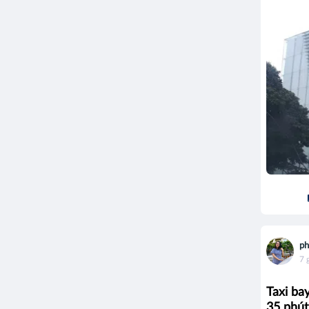
ph
7 
Taxi ba
35 phút