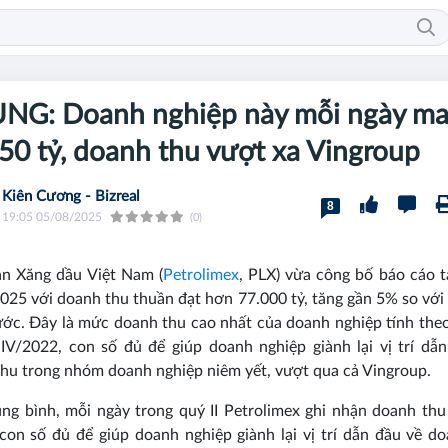
NG: Doanh nghiệp này mỗi ngày m
50 tỷ, doanh thu vượt xa Vingroup
Kiên Cương - Bizreal
8
19:05 05/08/2025
(0)
àn Xăng dầu Việt Nam (
Petrolimex
, PLX) vừa công bố báo cáo t
2025 với doanh thu thuần đạt hơn 77.000 tỷ, tăng gần 5% so với
ớc. Đây là mức doanh thu cao nhất của doanh nghiệp tính the
IV/2022, con số đủ để giúp doanh nghiệp giành lại vị trí dẫ
hu trong nhóm doanh nghiệp niêm yết, vượt qua cả Vingroup.
ung bình, mỗi ngày trong quý II Petrolimex ghi nhận doanh th
con số đủ để giúp doanh nghiệp giành lại vị trí dẫn đầu về d