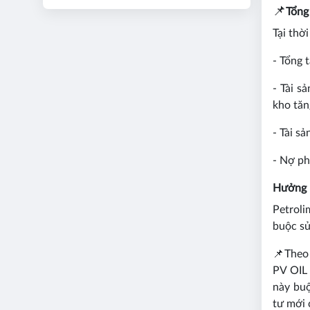
📌
Tổng 
Tại thờ
- Tổng 
- Tài s
kho tăn
- Tài s
- Nợ ph
Hưởng l
Petroli
buộc sử
📌
Theo 
PV OIL 
này buộ
tư mới 