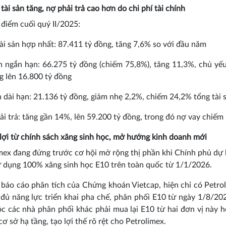
tài sản tăng, nợ phải trả cao hơn do chi phí tài chính
i điểm cuối quý II/2025:
tài sản hợp nhất: 87.411 tỷ đồng, tăng 7,6% so với đầu năm
ản ngắn hạn: 66.275 tỷ đồng (chiếm 75,8%), tăng 11,3%, chủ yế
g lên 16.800 tỷ đồng
ản dài hạn: 21.136 tỷ đồng, giảm nhẹ 2,2%, chiếm 24,2% tổng tài 
ải trả: tăng gần 14%, lên 59.200 tỷ đồng, trong đó nợ vay chiế
ợi từ chính sách xăng sinh học, mở hướng kinh doanh mới
mex đang đứng trước cơ hội mở rộng thị phần khi Chính phủ dự 
 dụng 100% xăng sinh học E10 trên toàn quốc từ 1/1/2026.
báo cáo phân tích của Chứng khoán Vietcap, hiện chỉ có Petro
đủ năng lực triển khai pha chế, phân phối E10 từ ngày 1/8/20
c các nhà phân phối khác phải mua lại E10 từ hai đơn vị này 
cơ sở hạ tầng, tạo lợi thế rõ rệt cho Petrolimex.