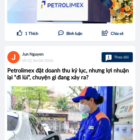
1
Thích
Bình luận
Chia sẻ
Jun Nguyen
1
Theo dõi
09:32 06/04/2026
Petrolimex đặt doanh thu kỷ lục, nhưng lợi nhuận
lại “đi lùi”, chuyện gì đang xảy ra?