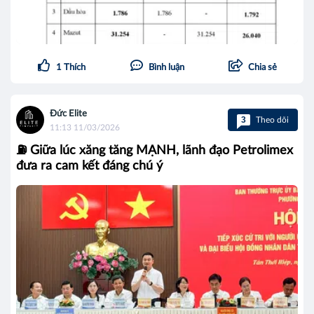
1
Thích
Bình luận
Chia sẻ
Đức Elite
3
Theo dõi
11:13 11/03/2026
⛽ Giữa lúc xăng tăng MẠNH, lãnh đạo Petrolimex
đưa ra cam kết đáng chú ý