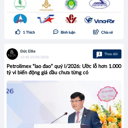
1
Thích
Bình luận
Chia sẻ
Đức Elite
3
Theo dõi
12:48 25/04/2026
Petrolimex “lao đao” quý I/2026: Ước lỗ hơn 1.000
tỷ vì biến động giá dầu chưa từng có