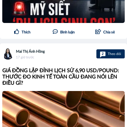
Thích
Bình luận
Chia sẻ
Mai Thị Ánh Hồng
2
Theo dõi
17 giờ trước
GIÁ ĐỒNG LẬP ĐỈNH LỊCH SỬ 6,90 USD/POUND:
THƯỚC ĐO KINH TẾ TOÀN CẦU ĐANG NÓI LÊN
ĐIỀU GÌ?