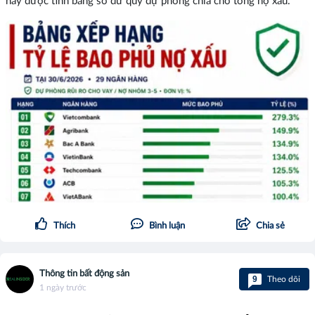
này được tính bằng số dư quỹ dự phòng chia cho tổng nợ xấu.
Thích
Bình luận
Chia sẻ
Thông tin bất động sản
9
Theo dõi
1 ngày trước