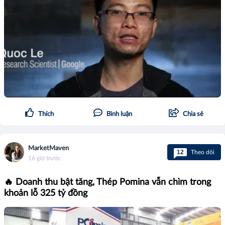
Thích
Bình luận
Chia sẻ
MarketMaven
12
Theo dõi
16 giờ trước
🔥 Doanh thu bật tăng, Thép Pomina vẫn chìm trong
khoản lỗ 325 tỷ đồng