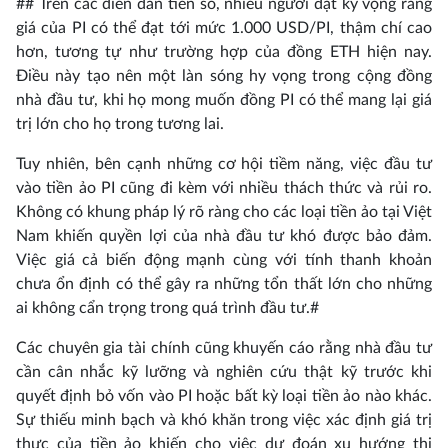
## Trên các diễn đàn tiền số, nhiều người đặt kỳ vọng rằng
giá của PI có thể đạt tới mức 1.000 USD/PI, thậm chí cao
hơn, tương tự như trường hợp của đồng ETH hiện nay.
Điều này tạo nên một làn sóng hy vọng trong cộng đồng
nhà đầu tư, khi họ mong muốn đồng PI có thể mang lại giá
trị lớn cho họ trong tương lai.
Tuy nhiên, bên cạnh những cơ hội tiềm năng, việc đầu tư
vào tiền ảo PI cũng đi kèm với nhiều thách thức và rủi ro.
Không có khung pháp lý rõ ràng cho các loại tiền ảo tại Việt
Nam khiến quyền lợi của nhà đầu tư khó được bảo đảm.
Việc giá cả biến động mạnh cùng với tính thanh khoản
chưa ổn định có thể gây ra những tổn thất lớn cho những
ai không cẩn trọng trong quá trình đầu tư.#
Các chuyên gia tài chính cũng khuyến cáo rằng nhà đầu tư
cần cân nhắc kỹ lưỡng và nghiên cứu thật kỹ trước khi
quyết định bỏ vốn vào PI hoặc bất kỳ loại tiền ảo nào khác.
Sự thiếu minh bạch và khó khăn trong việc xác định giá trị
thực của tiền ảo khiến cho việc dự đoán xu hướng thị