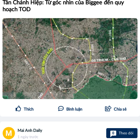
Tân Chánh Hiệp: Từ góc nhìn của Biggee đến quy
hoạch TOD
Thích
Bình luận
Chia sẻ
Mai Anh Daily
0
Theo dõi
1 ngày trước