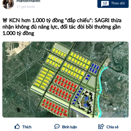
MarketMaven
12
Theo dõi
17 giờ trước
🚨 KCN hơn 1.000 tỷ đồng "đắp chiếu": SAGRI thừa
nhận không đủ năng lực, đối tác đòi bồi thường gần
1.000 tỷ đồng
Thích
Bình luận
Chia sẻ