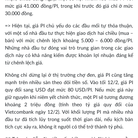
mức giá 41.000 đồng/PI, trong khi trước đó giá chỉ ở mức
30.000 đồng.
=> Hiện tại, giá PI chủ yếu do các đầu mối tự thỏa thuận,
với một số nhà đầu tư thực hiện giao dịch hai chiều (mua –
bán) với mức chênh lệch khoảng 5.000 – 6.000 đồng/PI.
Những nhà đầu tư đóng vai trò trung gian trong các giao
dịch này có khả năng kiếm được khoản lợi nhuận đáng kể
từ chênh lệch giá.
Không chỉ dừng lại ở thị trường chợ đen, giá PI cũng tăng
mạnh trên nhiều sàn theo dõi tiền số. Vào tối 12/2, giá PI
quy đổi sang USD đạt mức 80 USD/PI. Nếu mức giá này
giữ nguyên khi niêm yết chính thức, một PI sẽ tương đương
khoảng 2 triệu đồng (tính theo tỷ giá quy đổi của
Vietcombank ngày 12/2). Với khối lượng PI mà nhiều nhà
đầu tư đã tích lũy trong suốt thời gian dài, nếu kịch bản
tích cực xảy ra, không ít người có thể trở thành tỷ phú.