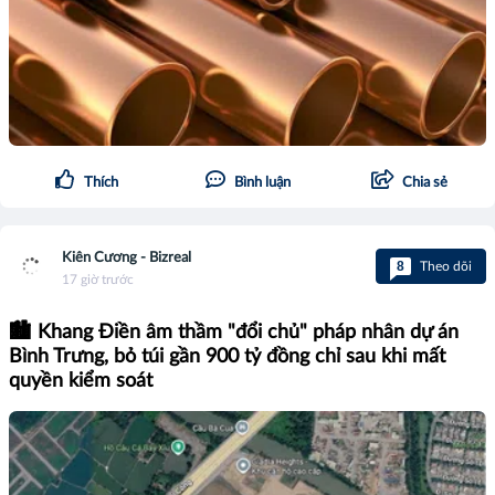
Thích
Bình luận
Chia sẻ
Kiên Cương - Bizreal
8
Theo dõi
17 giờ trước
🏙️ Khang Điền âm thầm "đổi chủ" pháp nhân dự án
Bình Trưng, bỏ túi gần 900 tỷ đồng chỉ sau khi mất
quyền kiểm soát