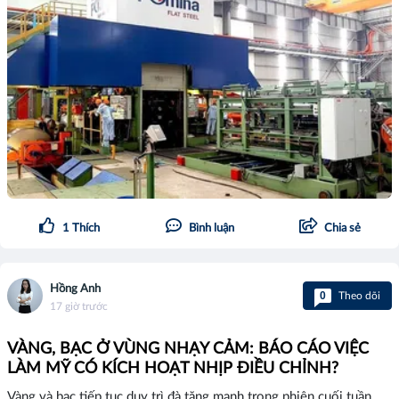
1
Thích
Bình luận
Chia sẻ
Hồng Anh
0
Theo dõi
17 giờ trước
VÀNG, BẠC Ở VÙNG NHẠY CẢM: BÁO CÁO VIỆC
LÀM MỸ CÓ KÍCH HOẠT NHỊP ĐIỀU CHỈNH?
Vàng và bạc tiếp tục duy trì đà tăng mạnh trong phiên cuối tuần,