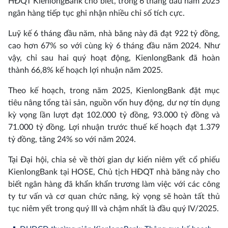
HĐQT KienlongBank cho biết, trong 6 tháng đầu năm 2025
ngân hàng tiếp tục ghi nhận nhiều chỉ số tích cực.
Luỹ kế 6 tháng đầu năm, nhà băng này đã đạt 922 tỷ đồng,
cao hơn 67% so với cùng kỳ 6 tháng đầu năm 2024. Như
vậy, chỉ sau hai quý hoạt động, KienlongBank đã hoàn
thành 66,8% kế hoạch lợi nhuận năm 2025.
Theo kế hoạch, trong năm 2025, KienlongBank đặt mục
tiêu nâng tổng tài sản, nguồn vốn huy động, dư nợ tín dụng
kỳ vọng lần lượt đạt 102.000 tỷ đồng, 93.000 tỷ đồng và
71.000 tỷ đồng. Lợi nhuận trước thuế kế hoạch đạt 1.379
tỷ đồng, tăng 24% so với năm 2024.
Tại Đại hội, chia sẻ về thời gian dự kiến niêm yết cổ phiếu
KienlongBank tại HOSE, Chủ tịch HĐQT nhà băng này cho
biết ngân hàng đã khẩn khẩn trương làm việc với các công
ty tư vấn và cơ quan chức năng, kỳ vọng sẽ hoàn tất thủ
tục niêm yết trong quý III và chậm nhất là đầu quý IV/2025.