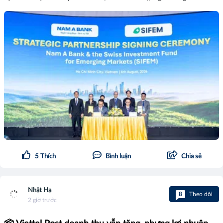
5
Thích
Bình luận
Chia sẻ
Nhật Hạ
8
Theo dõi
2 giờ trước