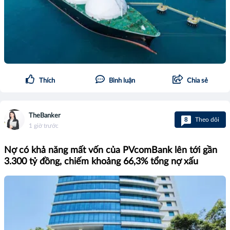
Thích
Bình luận
Chia sẻ
TheBanker
8
Theo dõi
1 giờ trước
Nợ có khả năng mất vốn của PVcomBank lên tới gần
3.300 tỷ đồng, chiếm khoảng 66,3% tổng nợ xấu