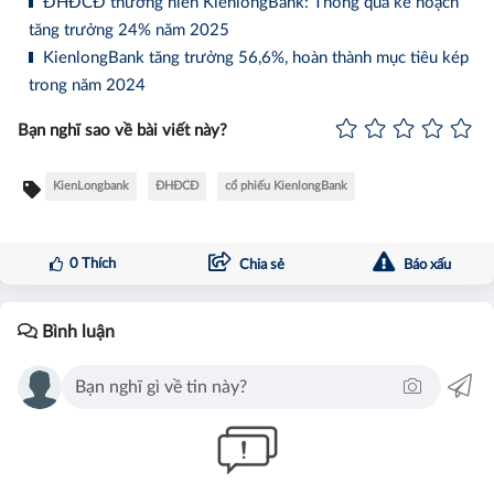
ĐHĐCĐ thường niên KienlongBank: Thông qua kế hoạch
tăng trưởng 24% năm 2025
KienlongBank tăng trưởng 56,6%, hoàn thành mục tiêu kép
trong năm 2024
Bạn nghĩ sao về bài viết này?
KienLongbank
ĐHĐCĐ
cổ phiếu KienlongBank
0
Thích
Chia sẻ
Báo xấu
Bình luận