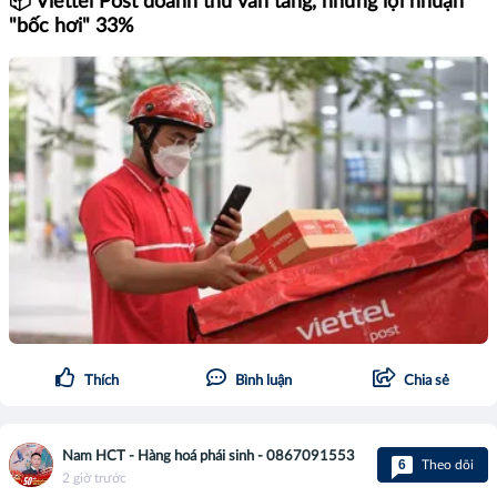
📦 Viettel Post doanh thu vẫn tăng, nhưng lợi nhuận
"bốc hơi" 33%
Thích
Bình luận
Chia sẻ
Nam HCT - Hàng hoá phái sinh - 0867091553
6
Theo dõi
2 giờ trước