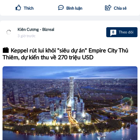
Thích
Bình luận
Chia sẻ
Kiên Cương - Bizreal
8
Theo dõi
3 giờ trước
🏙️ Keppel rút lui khỏi "siêu dự án" Empire City Thủ
Thiêm, dự kiến thu về 270 triệu USD