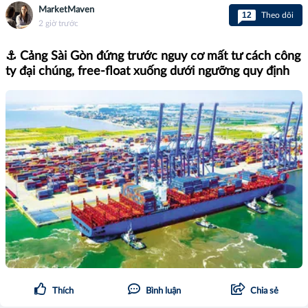
MarketMaven
12
Theo dõi
2 giờ trước
⚓ Cảng Sài Gòn đứng trước nguy cơ mất tư cách công
ty đại chúng, free-float xuống dưới ngưỡng quy định
Thích
Bình luận
Chia sẻ