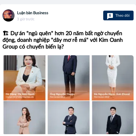
Luận bàn Business
6
Theo dõi
3 giờ trước
🏗️ Dự án "ngủ quên" hơn 20 năm bất ngờ chuyển
động, doanh nghiệp "dây mơ rễ má" với Kim Oanh
Group có chuyển biến lạ?