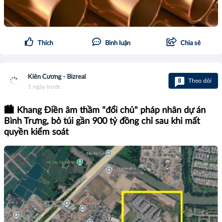
Thích
Bình luận
Chia sẻ
Kiên Cương - Bizreal
8
Theo dõi
1 ngày trước
🏙️ Khang Điền âm thầm "đổi chủ" pháp nhân dự án
Bình Trưng, bỏ túi gần 900 tỷ đồng chỉ sau khi mất
quyền kiểm soát