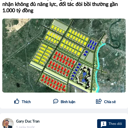
nhận không đủ năng lực, đối tác đòi bồi thường gần
1.000 tỷ đồng
Thích
Bình luận
Chia sẻ
Gary Duc Tran
1
Theo dõi
1 ngày trước