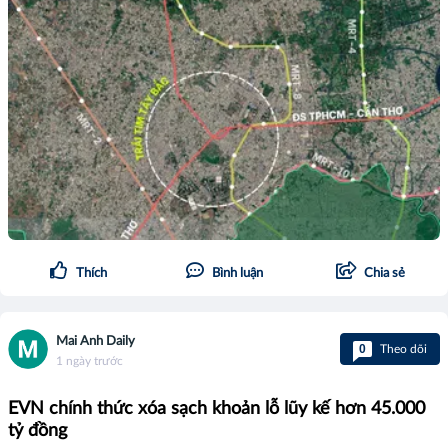
Thích
Bình luận
Chia sẻ
Mai Anh Daily
0
Theo dõi
1 ngày trước
EVN chính thức xóa sạch khoản lỗ lũy kế hơn 45.000
tỷ đồng