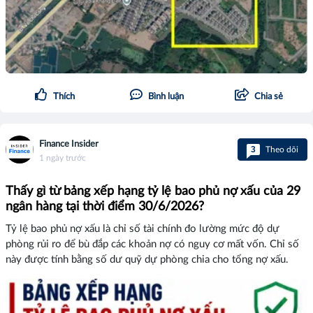
Thích
Bình luận
Chia sẻ
Finance Insider
3
Theo dõi
1 ngày trước
Thấy gì từ bảng xếp hạng tỷ lệ bao phủ nợ xấu của 29
ngân hàng tại thời điểm 30/6/2026?
Tỷ lệ bao phủ nợ xấu là chỉ số tài chính đo lường mức độ dự
phòng rủi ro để bù đắp các khoản nợ có nguy cơ mất vốn. Chỉ số
này được tính bằng số dư quỹ dự phòng chia cho tổng nợ xấu.