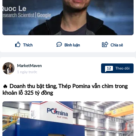
Thích
Bình luận
Chia sẻ
MarketMaven
12
Theo dõi
1 ngày trước
🔥 Doanh thu bật tăng, Thép Pomina vẫn chìm trong
khoản lỗ 325 tỷ đồng