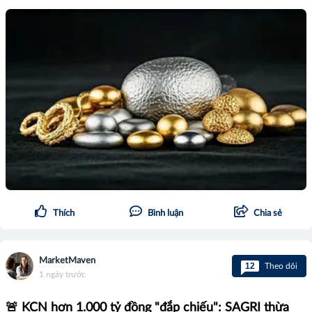
Thích
Bình luận
Chia sẻ
MarketMaven
12
Theo dõi
1 ngày trước
🚨 KCN hơn 1.000 tỷ đồng "đắp chiếu": SAGRI thừa