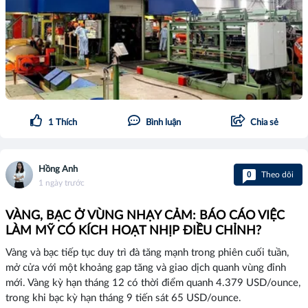
1
Thích
Bình luận
Chia sẻ
Hồng Anh
0
Theo dõi
1 ngày trước
VÀNG, BẠC Ở VÙNG NHẠY CẢM: BÁO CÁO VIỆC
LÀM MỸ CÓ KÍCH HOẠT NHỊP ĐIỀU CHỈNH?
Vàng và bạc tiếp tục duy trì đà tăng mạnh trong phiên cuối tuần,
mở cửa với một khoảng gap tăng và giao dịch quanh vùng đỉnh
mới. Vàng kỳ hạn tháng 12 có thời điểm quanh 4.379 USD/ounce,
trong khi bạc kỳ hạn tháng 9 tiến sát 65 USD/ounce.