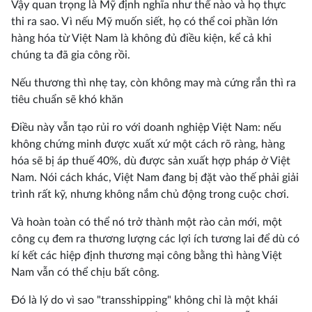
Vậy quan trọng là Mỹ định nghĩa như thế nào và họ thực
thi ra sao. Vì nếu Mỹ muốn siết, họ có thể coi phần lớn
hàng hóa từ Việt Nam là không đủ điều kiện, kể cả khi
chúng ta đã gia công rồi.
Nếu thương thì nhẹ tay, còn không may mà cứng rắn thì ra
tiêu chuẩn sẽ khó khăn
Điều này vẫn tạo rủi ro với doanh nghiệp Việt Nam: nếu
không chứng minh được xuất xứ một cách rõ ràng, hàng
hóa sẽ bị áp thuế 40%, dù được sản xuất hợp pháp ở Việt
Nam. Nói cách khác, Việt Nam đang bị đặt vào thế phải giải
trình rất kỹ, nhưng không nắm chủ động trong cuộc chơi.
Và hoàn toàn có thể nó trở thành một rào cản mới, một
công cụ đem ra thương lượng các lợi ích tương lai để dù có
kí kết các hiệp định thương mại công bằng thì hàng Việt
Nam vẫn có thể chịu bất công.
Đó là lý do vì sao "transshipping" không chỉ là một khái