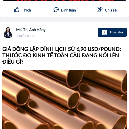
Thích
Bình luận
Chia sẻ
Mai Thị Ánh Hồng
2
Theo dõi
1 ngày trước
GIÁ ĐỒNG LẬP ĐỈNH LỊCH SỬ 6,90 USD/POUND:
THƯỚC ĐO KINH TẾ TOÀN CẦU ĐANG NÓI LÊN
ĐIỀU GÌ?