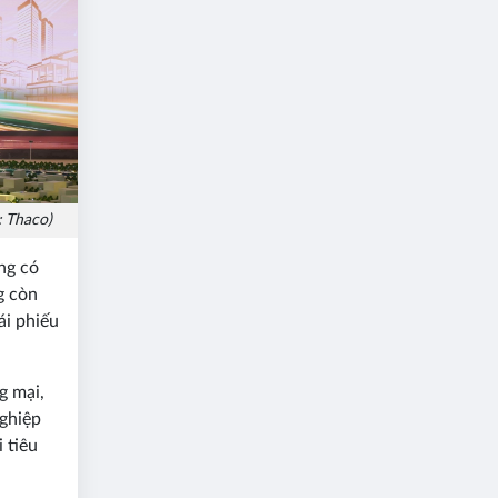
: Thaco)
ng có
g còn
ái phiếu
g mại,
nghiệp
 tiêu