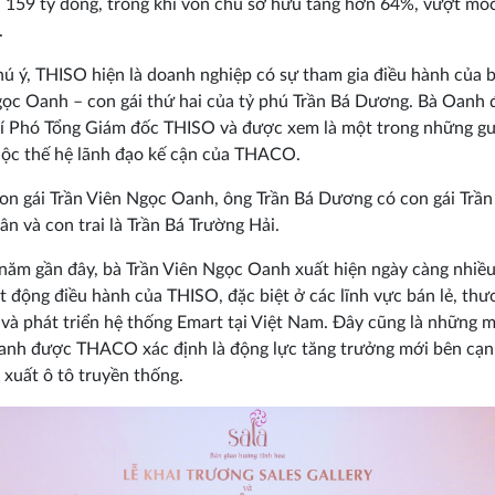
 159 tỷ đồng, trong khi vốn chủ sở hữu tăng hơn 64%, vượt mố
.
ú ý, THISO hiện là doanh nghiệp có sự tham gia điều hành của b
ọc Oanh – con gái thứ hai của tỷ phú Trần Bá Dương. Bà Oanh 
trí Phó Tổng Giám đốc THISO và được xem là một trong những g
ộc thế hệ lãnh đạo kế cận của THACO.
on gái Trần Viên Ngọc Oanh, ông Trần Bá Dương có con gái Trần
ân và con trai là Trần Bá Trường Hải.
ăm gần đây, bà Trần Viên Ngọc Oanh xuất hiện ngày càng nhiều
t động điều hành của THISO, đặc biệt ở các lĩnh vực bán lẻ, th
 và phát triển hệ thống Emart tại Việt Nam. Đây cũng là những 
anh được THACO xác định là động lực tăng trưởng mới bên cạn
 xuất ô tô truyền thống.