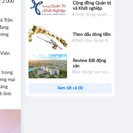
c 2.000
Cộng đồng Quản trị
và Khởi nghiệp
#cong-dong-quan-tri-va-khoi-nghiep
à Trần
đang
ương
Theo dấu dòng tiền
#theo-dau-dong-tien
 Viên
Review Bất động
sản
#bat-dong-san-viet-nam
 trong
ương mại
mảng
Xem tất cả (8)
h lĩnh