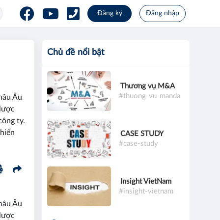
Đăng ký
Đăng nhập
Chủ đề nổi bật
Thương vụ M&A
#thuong-vu-manda
Châu Âu
 lược
công ty.
chiến
CASE STUDY
#case-study
Insight VietNam
#insight-vietnam
Châu Âu
 lược