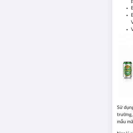
B
Sử dụng
trường,
mẫu mã.