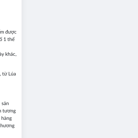
iếm được
ố 1 thế
ày khác,
, từ Lúa
 sản
ểm tương
h hàng
 thương