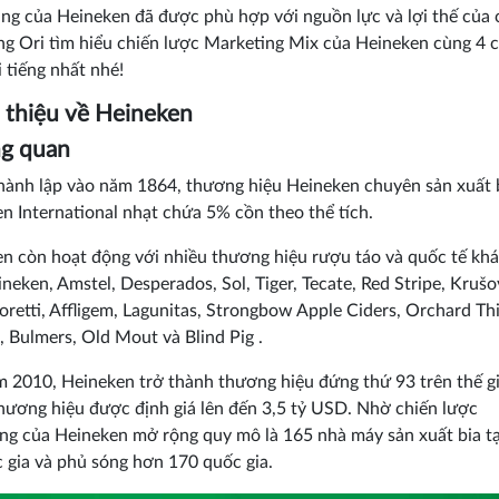
ng của Heineken đã được phù hợp với nguồn lực và lợi thế của 
ng Ori tìm hiểu chiến lược Marketing Mix của Heineken cùng 4 
i tiếng nhất nhé!
ới thiệu về Heineken
ng quan
ành lập vào năm 1864, thương hiệu Heineken chuyên sản xuất 
n International nhạt chứa 5% cồn theo thể tích.
n còn hoạt động với nhiều thương hiệu rượu táo và quốc tế kh
neken, Amstel, Desperados, Sol, Tiger, Tecate, Red Stripe, Krušo
oretti, Affligem, Lagunitas, Strongbow Apple Ciders, Orchard Th
, Bulmers, Old Mout và Blind Pig .
 2010, Heineken trở thành thương hiệu đứng thứ 93 trên thế gi
 thương hiệu được định giá lên đến 3,5 tỷ USD. Nhờ chiến lược
ng của Heineken mở rộng quy mô là 165 nhà máy sản xuất bia t
 gia và phủ sóng hơn 170 quốc gia.