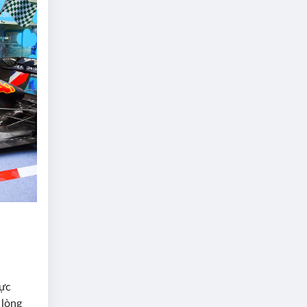
vực
 lòng