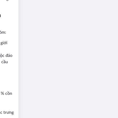
n
gồm:
giới
độc đáo
n cầu
 % cồn
ặc trưng