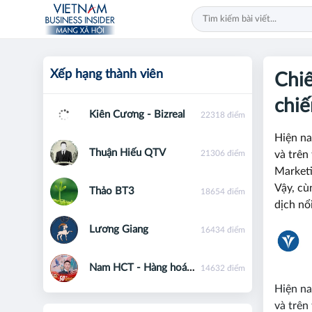
Xếp hạng thành viên
Chiế
chiế
Kiên Cương - Bizreal
22318 điểm
Hiện na
Thuận Hiếu QTV
21306 điểm
và trên
Marketi
Vậy, cù
Thảo BT3
18654 điểm
dịch nổ
Lương Giang
16434 điểm
Nam HCT - Hàng hoá phái sinh - 0867091553
14632 điểm
Hiện na
và trên