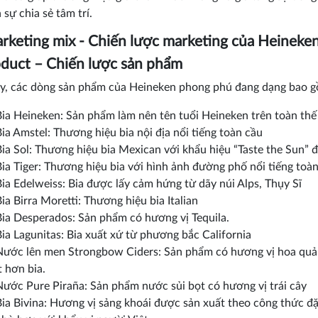
 sự chia sẻ tâm trí.
Marketing mix - Chiến lược marketing của Heineke
oduct – Chiến lược sản phẩm
y, các dòng sản phẩm của Heineken phong phú đang dạng bao 
Bia Heineken: Sản phẩm làm nên tên tuổi Heineken trên toàn thế 
ia Amstel: Thương hiệu bia nội địa nổi tiếng toàn cầu
Bia Sol: Thương hiệu bia Mexican với khẩu hiệu “Taste the Sun” 
Bia Tiger: Thương hiệu bia với hình ảnh đường phố nổi tiếng toà
Bia Edelweiss: Bia được lấy cảm hứng từ dãy núi Alps, Thụy Sĩ
ia Birra Moretti: Thương hiệu bia Italian
Bia Desperados: Sản phẩm có hương vị Tequila.
Bia Lagunitas: Bia xuất xứ từ phương bắc California
Nước lên men Strongbow Ciders: Sản phẩm có hương vị hoa quả
t hơn bia.
Nước Pure Piraña: Sản phẩm nước sủi bọt có hương vị trái cây
Bia Bivina: Hương vị sảng khoái được sản xuất theo công thức đ