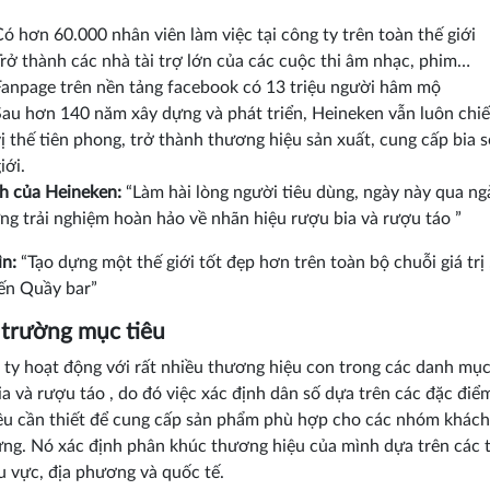
Có hơn 60.000 nhân viên làm việc tại công ty trên toàn thế giới
Trở thành các nhà tài trợ lớn của các cuộc thi âm nhạc, phim…
Fanpage trên nền tảng facebook có 13 triệu người hâm mộ
Sau hơn 140 năm xây dựng và phát triển, Heineken vẫn luôn ch
ị thế tiên phong, trở thành thương hiệu sản xuất, cung cấp bia s
iới.
h của Heineken:
“Làm hài lòng người tiêu dùng, ngày này qua ng
ng trải nghiệm hoàn hảo về nhãn hiệu rượu bia và rượu táo ”
n:
“Tạo dựng một thế giới tốt đẹp hơn trên toàn bộ chuỗi giá trị 
ến Quầy bar”
ị trường mục tiêu
 ty hoạt động với rất nhiều thương hiệu con trong các danh mục
a và rượu táo , do đó việc xác định dân số dựa trên các đặc đi
iều cần thiết để cung cấp sản phẩm phù hợp cho các nhóm khác
ng. Nó xác định phân khúc thương hiệu của mình dựa trên các
u vực, địa phương và quốc tế.