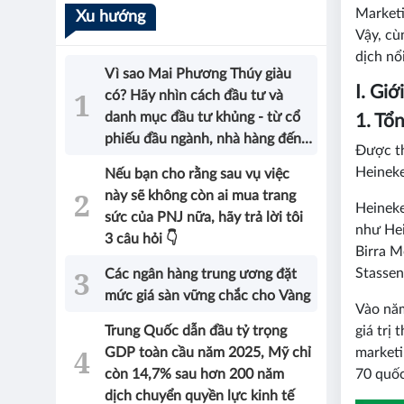
Marketi
Xu hướng
Vậy, cù
dịch nổ
Vì sao Mai Phương Thúy giàu
I. Gi
có? Hãy nhìn cách đầu tư và
danh mục đầu tư khủng - từ cổ
1. Tổ
phiếu đầu ngành, nhà hàng đến
Được th
bất động sản của Hoa hậu sẽ có
Heineke
Nếu bạn cho rằng sau vụ việc
được câu trả lời!
này sẽ không còn ai mua trang
Heineke
sức của PNJ nữa, hãy trả lời tôi
như Hei
3 câu hỏi 👇
Birra M
Stassen
Các ngân hàng trung ương đặt
mức giá sàn vững chắc cho Vàng
Vào năm
Trung Quốc dẫn đầu tỷ trọng
giá trị
GDP toàn cầu năm 2025, Mỹ chỉ
marketi
còn 14,7% sau hơn 200 năm
70 quốc
dịch chuyển quyền lực kinh tế