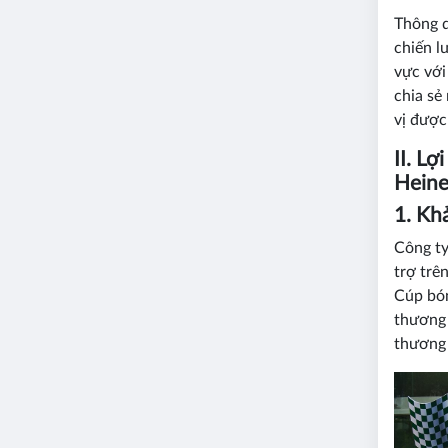
Thông q
chiến l
vực với
chia sẻ
vị được
II. L
Hein
1. Kh
Công ty
trợ trê
Cúp bón
thương 
thương 