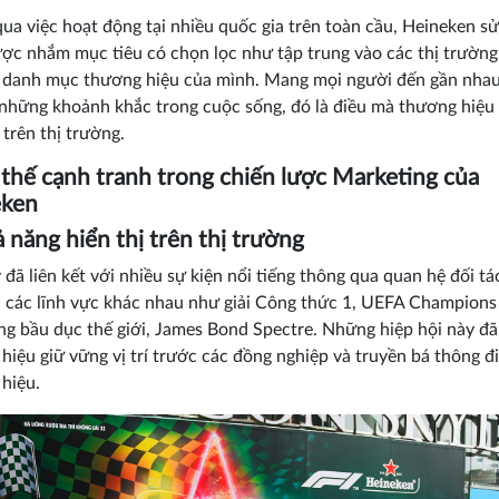
ua việc hoạt động tại nhiều quốc gia trên toàn cầu, Heineken s
ược nhắm mục tiêu có chọn lọc như tập trung vào các thị trường
 danh mục thương hiệu của mình. Mang mọi người đến gần nha
 những khoảnh khắc trong cuộc sống, đó là điều mà thương hiệu
 trên thị trường.
ợi thế cạnh tranh trong chiến lược Marketing của
eken
ả năng hiển thị trên thị trường
 đã liên kết với nhiều sự kiện nổi tiếng thông qua quan hệ đối tác
n các lĩnh vực khác nhau như giải Công thức 1, UEFA Champions
g bầu dục thế giới, James Bond Spectre. Những hiệp hội này đã
hiệu giữ vững vị trí trước các đồng nghiệp và truyền bá thông đ
hiệu.