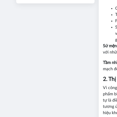
v
g
Sứ mện
với nhữ
Tầm nhì
mạch đ
2. Th
Vì công
phẩm bi
tự là đ
tương ứ
hiệu kh