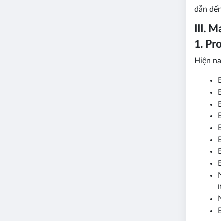
dẫn đến
III. 
1. Pr
Hiện na
B
B
í