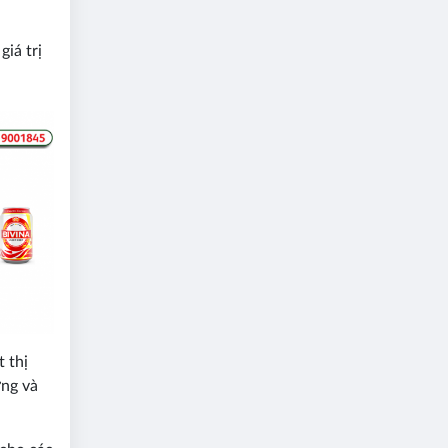
giá trị
 thị
ợng và
.