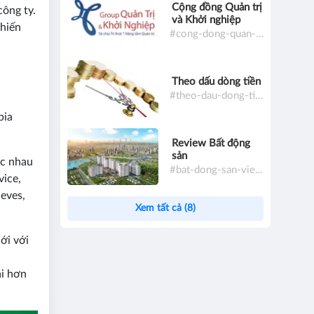
Cộng đồng Quản trị
công ty.
và Khởi nghiệp
chiến
#cong-dong-quan-tri-va-khoi-nghiep
Theo dấu dòng tiền
#theo-dau-dong-tien
bia
Review Bất động
sản
ác nhau
#bat-dong-san-viet-nam
vice,
ieves,
Xem tất cả (8)
ới với
ại hơn