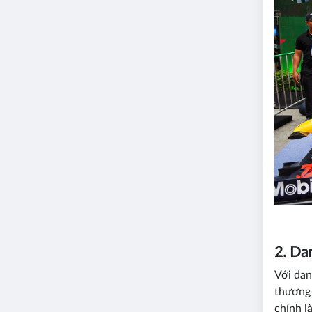
2. Da
Với dan
thương 
chính l