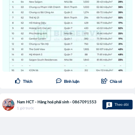
Thích
Bình luận
Chia sẻ
Nam HCT - Hàng hoá phái sinh - 0867091553
6
Theo dõi
1 giờ trước
Trái phiếu 30 năm chạm đỉnh 2007, Warsh thừa nhận
sai lầm — nhưng từ chối thay đổi chiến lược