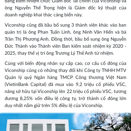
đang kiêm nhiệm chức Giám đốc Tài chính của Viconship và
ông Nguyễn Thế Trọng hiện là Giám đốc kỹ thuật của
doanh nghiệp khai thác cảng biển này.
Viconship cũng đã bầu bổ sung 3 thành viên khác vào ban
quản trị là ông Phan Tuấn Linh, ông Ninh Văn Hiến và bà
Trần Thị Phương Anh. Đồng thời, bầu bổ sung ông Nguyễn
Đức Thành vào Thành viên Ban kiểm soát nhiệm kỳ 2020 -
2025, thay thế vị trí ông Trương Lý Thế Anh từ nhiệm.
Cùng với biến động nhân sự cấp cao, cơ cấu cổ đông của
Viconship cũng có những thay đổi khi Công ty TNHH MTV
Quản lý quỹ Ngân hàng TMCP Công thương Việt Nam
(VietinBank Capital) đã mua vào 9,2 triệu cổ phiếu VSC,
nâng sở hữu tại Viconship lên 22 triệu cổ phiếu VSC, tương
đương 8,25% vốn điều lệ công ty, trở thành cổ đông lớn
duy nhất nắm giữ trên 5% điều lệ của Viconship.